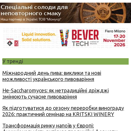
У тренді
Міжнародний день пива: виклики та нові
можливості українського пивоваріння
Не-Saccharomyces: як нетрадиційні дріжджі
змінюють сучасне пивоваріння
Як підготуватися до сезону переробки винограду
2026: практичний семінар на KRITSKI WINERY
Трансформація ринку напоїв у Європі: