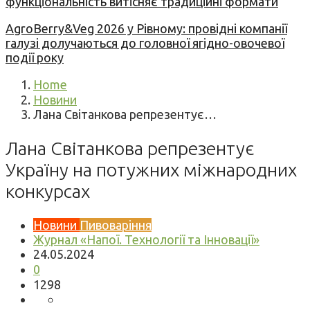
функціональність витісняє традиційні формати
AgroBerry&Veg 2026 у Рівному: провідні компанії
галузі долучаються до головної ягідно-овочевої
події року
Home
Новини
Лана Світанкова репрезентує…
Лана Світанкова репрезентує
Україну на потужних міжнародних
конкурсах
Новини
Пивоваріння
Журнал «Напої. Технології та Інновації»
24.05.2024
0
1298