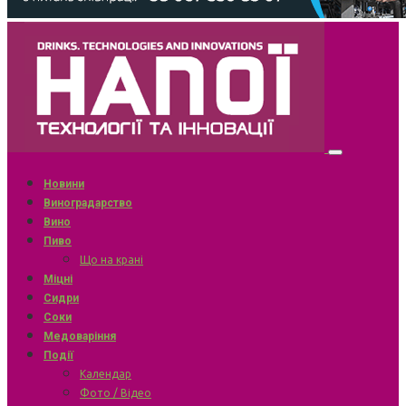
Новини
Виноградарство
Вино
Пиво
Що на крані
Міцні
Сидри
Соки
Медоваріння
Події
Календар
Фото / Відео