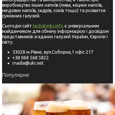
виробництво інших напоїв (пива, міцних напоїв,
медових напоїв, сидрів, соків тощо) та розвиток
суміжних галузей.
Сьогодні сайт
techdrinks.info
є універсальним
майданчиком для обміну інформацією і досвідом
представників згаданих галузей України, Європи і
світу.
33028 м.Рівне, вул.Соборна,1 офіс 217
+38 068 568 5822
rnadia@ukr.net
Популярне