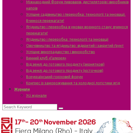
Міжнародний Форум пивоварів, дистиляторів і виробників
напоїв
Успішне садівництво і переробка: технології та інновації.
Вчимося перемагати!
Ягідництво і переробка в умовах воєнного стану: вчимося
перемагати!
Ягідництво і переробка: технології та інновації
Овочівництво та ягідництво: відкритий і закритий ґрунт
Успішне виноградарство і виноробство
Винний клуб «Галерея»
Від землі до готового продукту (зерняткові)
Від землі до готового продукту (кісточкові)
Всеукраїнський горіховий форум
Конгрес із заморожування та холодної логістики ягід
Журнали
Усі журнали