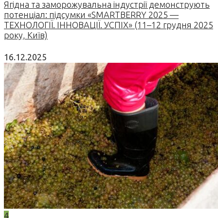
Ягідна та заморожувальна індустрії демонструють
потенціал: підсумки «SMARTBERRY 2025 —
ТЕХНОЛОГІЇ. ІННОВАЦІЇ. УСПІХ» (11–12 грудня 2025
року, Київ)
16.12.2025
4