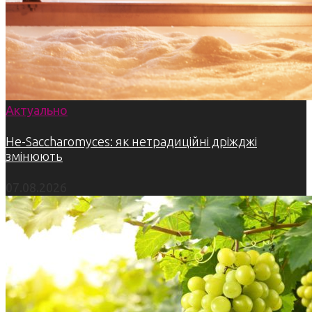
Актуально
Не-Saccharomyces: як нетрадиційні дріжджі
змінюють
07.08.2026