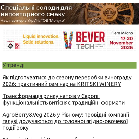
У тренді
Як підготуватися до сезону переробки винограду
2026: практичний семінар на KRITSKI WINERY
Трансформація ринку напоїв у Європі:
функціональність витісняє традиційні формати
AgroBerry&Veg 2026 у Рівному: провідні компанії
галузі долучаються до головної ягідно-овочевої
події року