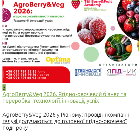
3
AgroBerry&Veg 2026. Ягідно-овочевий бізнес та
переробка: технології, інновації, успіх
AgroBerry&Veg 2026 у Рівному: провідні компанії
галузі долучаються до головної ягідно-овочевої
події року