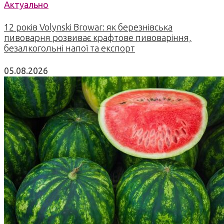
Актуально
12 років Volynski Browar: як березнівська
пивоварня розвиває крафтове пивоваріння,
безалкогольні напої та експорт
05.08.2026