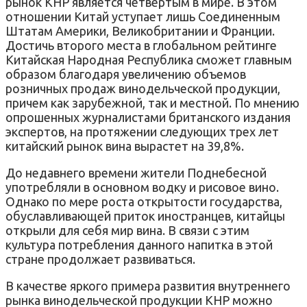
рынок КНР является четвертым в мире. В этом
отношении Китай уступает лишь Соединенным
Штатам Америки, Великобритании и Франции.
Достичь второго места в глобальном рейтинге
Китайская Народная Республика сможет главным
образом благодаря увеличению объемов
розничных продаж винодельческой продукции,
причем как зарубежной, так и местной. По мнению
опрошенных журналистами британского издания
экспертов, на протяжении следующих трех лет
китайский рынок вина вырастет на 39,8%.
До недавнего времени жители Поднебесной
употребляли в основном водку и рисовое вино.
Однако по мере роста открытости государства,
обуславливающей приток иностранцев, китайцы
открыли для себя мир вина. В связи с этим
культура потребления данного напитка в этой
стране продолжает развиваться.
В качестве яркого примера развития внутреннего
рынка винодельческой продукции КНР можно