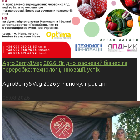
AgroBerry&Veg 2026. Ягідно-овочевий бізнес та
переробка: технології, інновації, успіх
AgroBerry&Veg 2026 у Рівному: провідні
05.08.2026