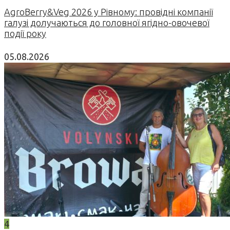
AgroBerry&Veg 2026 у Рівному: провідні компанії
галузі долучаються до головної ягідно-овочевої
події року
05.08.2026
4