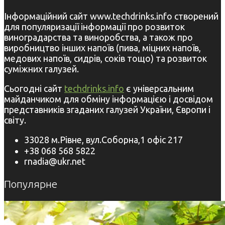
Інформаційний сайт www.techdrinks.info створений
для популяризації інформації про розвиток
виноградарства та виноробства, а також про
виробництво інших напоїв (пива, міцних напоїв,
медових напоїв, сидрів, соків тощо) та розвиток
суміжних галузей.
Сьогодні сайт
techdrinks.info
є універсальним
майданчиком для обміну інформацією і досвідом
представників згаданих галузей України, Європи і
світу.
33028 м.Рівне, вул.Соборна,1 офіс 217
+38 068 568 5822
rnadia@ukr.net
Популярне