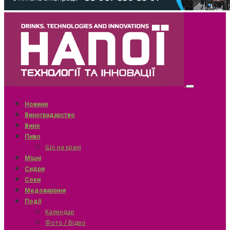
Новини
Виноградарство
Вино
Пиво
Що на крані
Міцні
Сидри
Соки
Медоваріння
Події
Календар
Фото / Відео