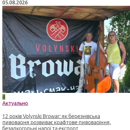
05.08.2026
4
Актуально
12 років Volynski Browar: як березнівська
пивоварня розвиває крафтове пивоваріння,
безалкогольні напої та експорт