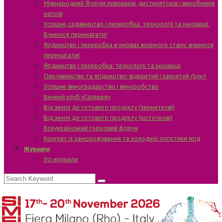
Міжнародний Форум пивоварів, дистиляторів і виробників
напоїв
Успішне садівництво і переробка: технології та інновації.
Вчимося перемагати!
Ягідництво і переробка в умовах воєнного стану: вчимося
перемагати!
Ягідництво і переробка: технології та інновації
Овочівництво та ягідництво: відкритий і закритий ґрунт
Успішне виноградарство і виноробство
Винний клуб «Галерея»
Від землі до готового продукту (зерняткові)
Від землі до готового продукту (кісточкові)
Всеукраїнський горіховий форум
Конгрес із заморожування та холодної логістики ягід
Журнали
Усі журнали