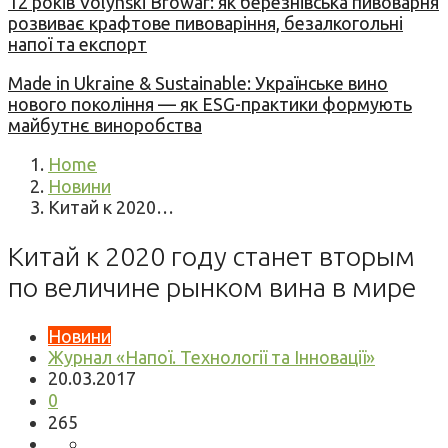
12 років Volynski Browar: як березнівська пивоварня
розвиває крафтове пивоваріння, безалкогольні
напої та експорт
Made in Ukraine & Sustainable: Українське вино
нового покоління — як ESG-практики формують
майбутнє виноробства
Home
Новини
Китай к 2020…
Китай к 2020 году станет вторым
по величине рынком вина в мире
Новини
Журнал «Напої. Технології та Інновації»
20.03.2017
0
265