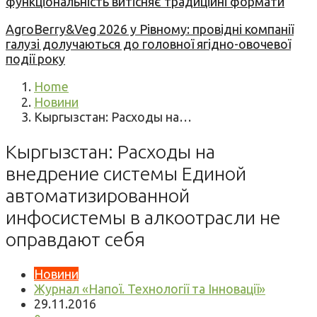
функціональність витісняє традиційні формати
AgroBerry&Veg 2026 у Рівному: провідні компанії
галузі долучаються до головної ягідно-овочевої
події року
Home
Новини
Кыргызстан: Расходы на…
Кыргызстан: Расходы на
внедрение системы Единой
автоматизированной
инфосистемы в алкоотрасли не
оправдают себя
Новини
Журнал «Напої. Технології та Інновації»
29.11.2016