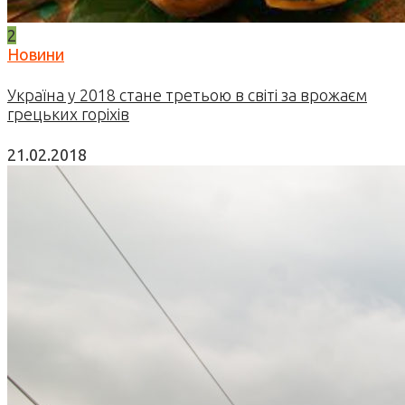
2
Новини
Україна у 2018 стане третьою в світі за врожаєм
грецьких горіхів
21.02.2018