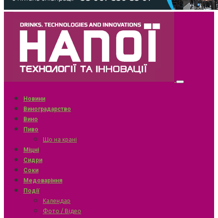
Новини
Виноградарство
Вино
Пиво
Що на крані
Міцні
Сидри
Соки
Медоваріння
Події
Календар
Фото / Відео