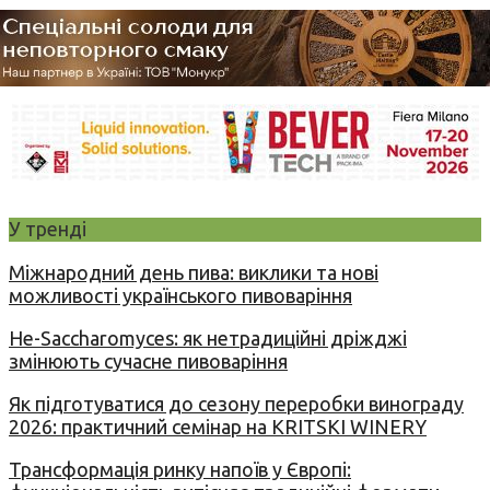
У тренді
Міжнародний день пива: виклики та нові
можливості українського пивоваріння
Не-Saccharomyces: як нетрадиційні дріжджі
змінюють сучасне пивоваріння
Як підготуватися до сезону переробки винограду
2026: практичний семінар на KRITSKI WINERY
Трансформація ринку напоїв у Європі: