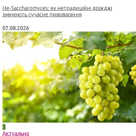
Не-Saccharomyces: як нетрадиційні дріжджі
змінюють сучасне пивоваріння
07.08.2026
3
Актуально