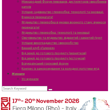
Міжнародний Форум пивоварів, дистиляторів і виробників
напоїв
Успішне садівництво і переробка: технології та інновації.
Вчимося перемагати!
Ягідництво і переробка в умовах воєнного стану: вчимося
перемагати!
Ягідництво і переробка: технології та інновації
Овочівництво та ягідництво: відкритий і закритий ґрунт
Успішне виноградарство і виноробство
Винний клуб «Галерея»
Від землі до готового продукту (зерняткові)
Від землі до готового продукту (кісточкові)
Всеукраїнський горіховий форум
Конгрес із заморожування та холодної логістики ягід
Журнали
Усі журнали