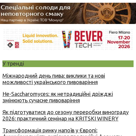
У тренді
Міжнародний день пива: виклики та нові
можливості українського пивоваріння
Не-Saccharomyces: як нетрадиційні дріжджі
змінюють сучасне пивоваріння
Як підготуватися до сезону переробки винограду
2026: практичний семінар на KRITSKI WINERY
Трансформація ринку напоїв у Європі: