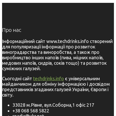
Про нас
Інформаційний сайт www.techdrinks.info створений
для популяризації інформації про розвиток
виноградарства та виноробства, а також про
виробництво інших напоїв (пива, міцних напоїв,
медових напоїв, сидрів, соків тощо) та розвиток
суміжних галузей.
Сьогодні сайт
techdrinks.info
є універсальним
майданчиком для обміну інформацією і досвідом
представників згаданих галузей України, Європи і
світу.
33028 м.Рівне, вул.Соборна,1 офіс 217
+38 068 568 5822
rnadia@ukr.net