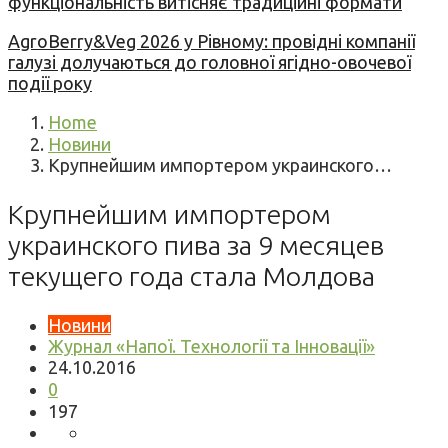
функціональність витісняє традиційні формати
AgroBerry&Veg 2026 у Рівному: провідні компанії
галузі долучаються до головної ягідно-овочевої
події року
Home
Новини
Крупнейшим импортером украинского…
Крупнейшим импортером
украинского пива за 9 месяцев
текущего года стала Молдова
Новини
Журнал «Напої. Технології та Інновації»
24.10.2016
0
197