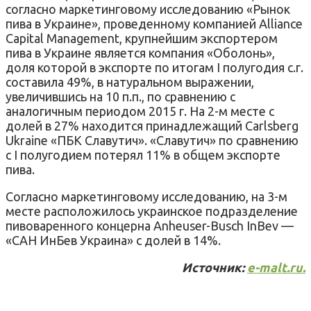
согласно маркетинговому исследованию «Рынок
пива в Украине», проведенному компанией Alliance
Capital Management, крупнейшим экспортером
пива в Украине является компания «Оболонь»,
доля которой в экспорте по итогам I полугодия с.г.
составила 49%, в натуральном выражении,
увеличившись на 10 п.п., по сравнению с
аналогичным периодом 2015 г. На 2-м месте с
долей в 27% находится принадлежащий Carlsberg
Ukraine «ПБК Славутич». «Славутич» по сравнению
с I полугодием потерял 11% в общем экспорте
пива.
Согласно маркетинговому исследованию, на 3-м
месте расположилось украинское подразделение
пивоваренного концерна Anheuser-Busch InBev —
«САН ИнБев Украина» с долей в 14%.
Источник:
e-malt.ru.