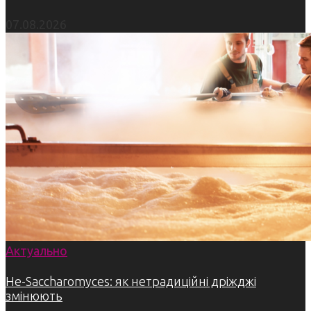
07.08.2026
Актуально
Не-Saccharomyces: як нетрадиційні дріжджі
змінюють