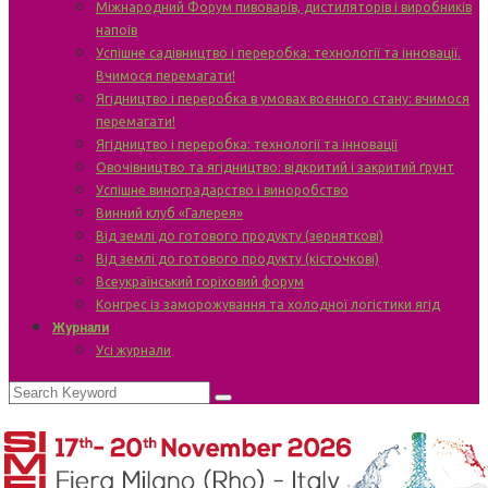
Міжнародний Форум пивоварів, дистиляторів і виробників
напоїв
Успішне садівництво і переробка: технології та інновації.
Вчимося перемагати!
Ягідництво і переробка в умовах воєнного стану: вчимося
перемагати!
Ягідництво і переробка: технології та інновації
Овочівництво та ягідництво: відкритий і закритий ґрунт
Успішне виноградарство і виноробство
Винний клуб «Галерея»
Від землі до готового продукту (зерняткові)
Від землі до готового продукту (кісточкові)
Всеукраїнський горіховий форум
Конгрес із заморожування та холодної логістики ягід
Журнали
Усі журнали