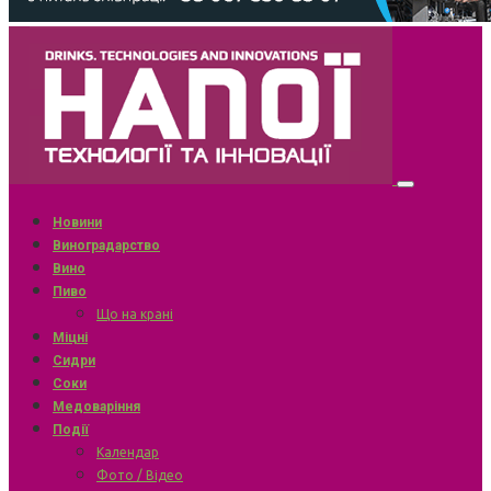
Новини
Виноградарство
Вино
Пиво
Що на крані
Міцні
Сидри
Соки
Медоваріння
Події
Календар
Фото / Відео