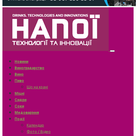
Новини
Виноградарство
Вино
Пиво
Що на крані
Міцні
Сидри
Соки
Медоваріння
Події
Календар
Фото / Відео