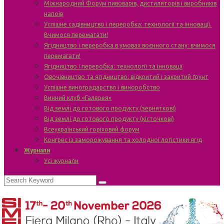
Міжнародний Форум пивоварів, дистиляторів і виробників
напоїв
Успішне садівництво і переробка: технології та інновації.
Вчимося перемагати!
Ягідництво і переробка в умовах воєнного стану: вчимося
перемагати!
Ягідництво і переробка: технології та інновації
Овочівництво та ягідництво: відкритий і закритий ґрунт
Успішне виноградарство і виноробство
Винний клуб «Галерея»
Від землі до готового продукту (зерняткові)
Від землі до готового продукту (кісточкові)
Всеукраїнський горіховий форум
Конгрес із заморожування та холодної логістики ягід
Журнали
Усі журнали