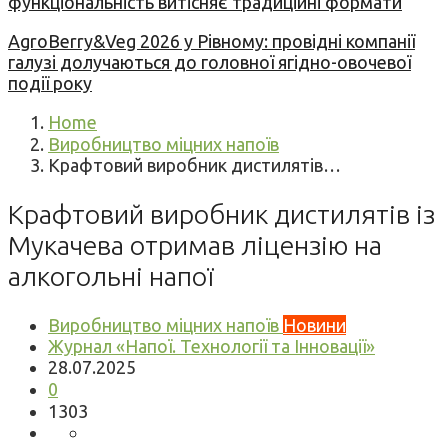
функціональність витісняє традиційні формати
AgroBerry&Veg 2026 у Рівному: провідні компанії
галузі долучаються до головної ягідно-овочевої
події року
Home
Виробництво міцних напоїв
Крафтовий виробник дистилятів…
Крафтовий виробник дистилятів із
Мукачева отримав ліцензію на
алкогольні напої
Виробництво міцних напоїв
Новини
Журнал «Напої. Технології та Інновації»
28.07.2025
0
1303