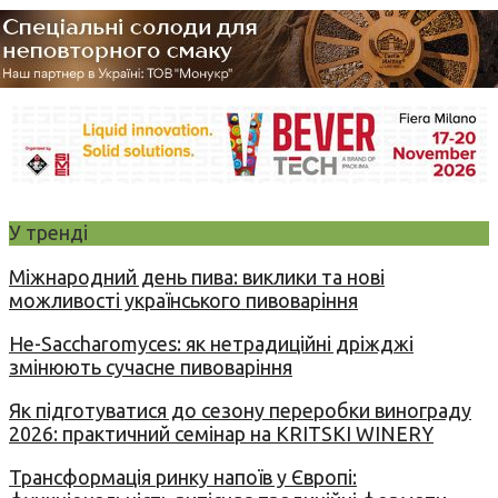
У тренді
Міжнародний день пива: виклики та нові
можливості українського пивоваріння
Не-Saccharomyces: як нетрадиційні дріжджі
змінюють сучасне пивоваріння
Як підготуватися до сезону переробки винограду
2026: практичний семінар на KRITSKI WINERY
Трансформація ринку напоїв у Європі: