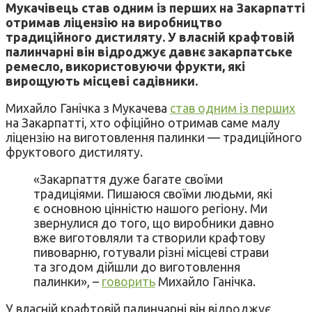
Мукачівець став одним із перших на Закарпатті
отримав ліцензію на виробництво
традиційного дистиляту. У власній крафтовій
палинчарні він відроджує давнє закарпатське
ремесло, використовуючи фрукти, які
вирощують місцеві садівники.
Михайло Ганічка з Мукачева
став одним із перших
на Закарпатті, хто офіційно отримав саме малу
ліцензію на виготовлення палинки — традиційного
фруктового дистиляту.
«Закарпаття дуже багате своїми
традиціями. Пишаюся своїми людьми, які
є основною цінністю нашого регіону. Ми
звернулися до того, що виробники давно
вже виготовляли та створили крафтову
пивоварню, готували різні місцеві страви
та згодом дійшли до виготовлення
палинки», –
говорить
Михайло Ганічка.
У власній крафтовій палинчарні він відроджує