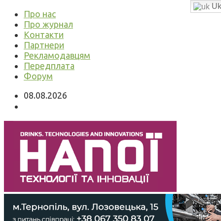
Uk
Про нас
Про журнал
Контакти
Партнери
Рекламодавцям
Передплата
Форум
08.08.2026