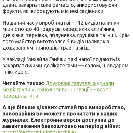
давнє закарпатське ремесло, використовуючи
фрукти, які вирощують місцеві садівники.
На даний час у виробництві — 12 видів палинки
міцністю до 40 градусів, серед яких слив’янка,
дичківка, тернівка, яблуневка, грушівка та інші. Крім
того майстер виготовляє 5 видів наливок з
додаванням прянощів, трав та ягід.
У закладі Михайла Ганічки такі напої подають із
закарпатськими делікатесами — салом, шовдарем
і пікницею.
Читайте також:
Друковані галузеві журнали
медіагрупи «Технології та Інновації» – варто
передплатити!
А ще більше цікавих статей про виноробство,
пивоваріння ви можете прочитати у наших
журналах. Електронна версія доступна до
завантаження безкоштовно на період війни:
https://techdrinks.info/archive/
.