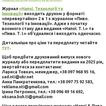
Журнал
«Напої. Технології та
Інновації»
виходить друком у форматі
«перевертайко» 2 в 1 з журналом «Пиво.
Технології та Інновації». Адже з початку
воєнного стану два видання «Напої. Т. І.» та
«Пиво. Т. І.» об’єдналися і виходять одночасно.
Детальніше про ціни та передплату читайте
тут
.
Щоб придбати друкований випуск нового
журналу або передплатити видання на 2025 рік,
звертайтеся за контактами:
Лариса Товкач, менеджер, +38 097 968 95 16,
sad.nti@ukr.net
Анна Панкратенкова, тел.: +38 097 75 92 583,
reklama.nti@gmail.com
Ірина Петронюк, тел.: +38 096 49 16 692,
oksana.buh.ti@gmail.com
Ціна одного примірника журналу «Напої & Пиво.