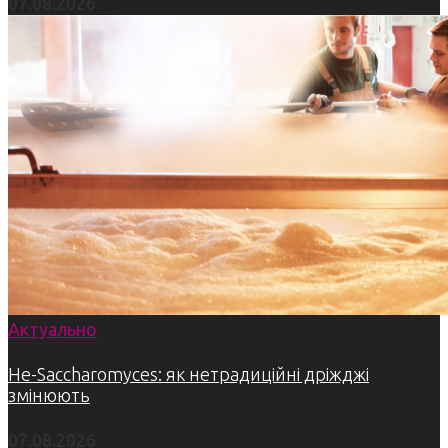
07.08.2026
Актуально
Не-Saccharomyces: як нетрадиційні дріжджі
змінюють
07.08.2026