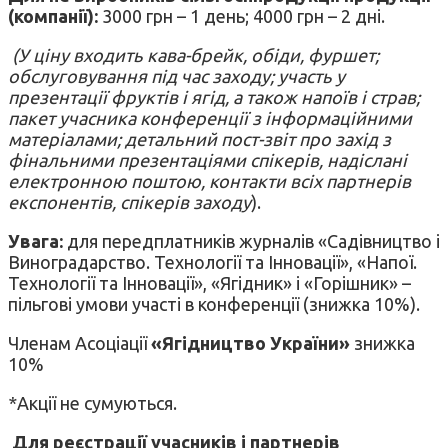
(компанії)
:
3000 грн – 1 день; 4000 грн – 2 дні.
(У ціну входить кава-брейк, обіди, фуршет;
обслуговування під час заходу; участь у
презентації фруктів і ягід, а також напоїв і страв;
пакет учасника конференції з інформаційними
матеріалами; детальний пост-звіт про захід з
фінальними презентаціями спікерів, надіслані
електронною поштою, контакти всіх партнерів
експонентів, спікерів заходу
).
Увага:
для передплатників журналів «Садівництво і
Виноградарство. Технології та Інновації», «Напої.
Технології та Інновації», «Ягідник» і «Горішник» –
пільгові умови участі в конференції (знижка 10%).
Членам Асоціації
«Ягідництво України»
знижка
10%
*Акції не сумуються.
Для реєстрації учасників і партнерів