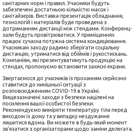
санітарних норм і правил. Учасники будуть
забезпечені достатньою кількістю масок і
санітайзерів. Виставка-презентація обладнання,
технологій і матеріалів буде проведена з
дотриманням дистанції між стендами. Конференц-
зали будуть провітрюватися. У приміщеннях
працює сучасна потужна система кондиціювання.
Учасникам заходу радимо зберігати соціальну
дистанцію, утриматися від обіймів і рукостискань.
Компаніям, які презентуватимуть продукцію на
стендах, пропонуємо встановити захисні екрани.
Звертаємося до учасників із проханням серйозно
ставитися до нинішньої ситуації з
розповсюдженням COVID-19 в Україні.
Вищезазначені заходи з безпеки націлені на
посилення вашої особистої безпеки.
Рекомендуємо виміряти температуру тіла перед
виходом із дому та у випадку нездужання
лишитися вдома. Ви можете в будь-який момент
зв’язатися з організаторами щодо заміни делегата.