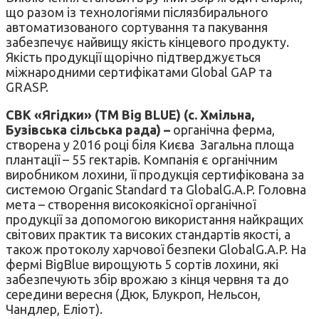
що разом із технологіями післязбирального
автоматизованого сортування та пакування
забезпечує найвищу якість кінцевого продукту.
Якість продукції щорічно підтверджується
міжнародними сертифікатами Global GAP та
GRASP.
СВК «Ягідки» (TM Big BLUE) (с. Хмільна,
Бузівська сільська рада) –
органічна ферма,
створена у 2016 році біля Києва Загальна площа
плантації – 55 гектарів. Компанія є органічним
виробником лохини, її продукція сертифікована за
системою Organic Standard та GlobalG.A.P. Головна
мета – створення високоякісної органічної
продукції за допомогою використання найкращих
світових практик та високих стандартів якості, а
також протоколу харчової безпеки GlobalG.A.P. На
фермі BigBlue вирощують 5 сортів лохини, які
забезпечують збір врожаю з кінця червня та до
середини вересня (Дюк, Блукроп, Нельсон,
Чандлер, Еліот).