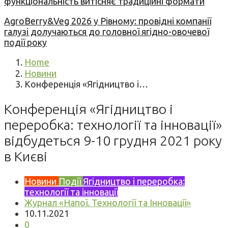
функціональність витісняє традиційні формати
AgroBerry&Veg 2026 у Рівному: провідні компанії
галузі долучаються до головної ягідно-овочевої
події року
Home
Новини
Конференція «Ягідництво і…
Конференція «Ягідництво і
переробка: технології та інновації»
відбудеться 9-10 грудня 2021 року
в Києві
Новини
Події
Ягідництво і переробка:
технології та інновації
Журнал «Напої. Технології та Інновації»
10.11.2021
0