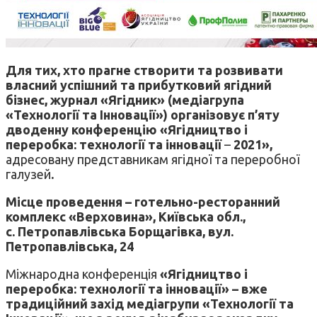
Для тих, хто прагне створити та розвивати
власний успішний та прибутковий ягідний
бізнес, журнал «Ягідник» (медіагрупа
«Технології та Інновації») організовує п’яту
дводенну конференцію «Ягідництво і
переробка: технології та інновації
–
2021»,
адресовану представникам ягідної та переробної
галузей
.
Місце проведення
–
готельно-ресторанний
комплекс «Верховина», Київська обл.,
с.
Петропавлівська Борщагівка, вул.
Петропавлівська, 24
Міжнародна конференція
«Ягідництво і
переробка: технології та інновації» – вже
традиційний захід медіагрупи «Технології та