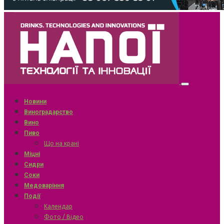
Новини
Виноградарство
Вино
Пиво
Що на крані
Міцні
Сидри
Соки
Медоваріння
Події
Календар
Фото / Відео