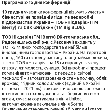
Програма 2-го дня конференції
10 грудня
учасники конференції візьмуть участь у
бізнестурі на провідні ягідні та переробні
підприємства України – ТОВ «Нікдарія» (ТМ
iBerry
) та СВК «Ягідки» (TM
Big
BLUE
).
ТОВ Нікдарія (ТМ iBerry
) (Житомирська обл.,
Радомишльський р-н, с.Раковичі)
входить у
ТОП-5 ягідних господарств та є найбільш
інноваційним господарством України. На території
понад 160 га основну частину площі займає лохина,
також ТОВ «Нікдарія» на 15 га вирощує зелену
спаржу, жимолость, суницю. Всі виробничі процеси
компанії автоматизовані, є передові світові
технології – автоматизована система поливу, облік
врожаю, ягідний холодильник (єдиний в Україні
станом на 2021 рік) з автоматизованою системою
інтенсивного охолодження та зберігання свіжої
ягоди, сучасна сортувальна лінія Unitec,
автоматизована пакувальна лінія Sorma.
Виключення становить ручний збір ягоди і спаржі,