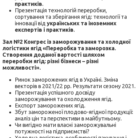
практиків
.
Презентація технологій переробки,
сортування та зберігання ягід: технології та
інновації від
українських та іноземних
експертів і практиків
.
Зал №2
Конгрес із заморожування та холодної
логістики ягід «Переробка та заморозка.
Створення доданої вартості шляхом
переробки ягід: різні бізнеси – різні
можливості».
Ринок заморожених ягід в Україні. Зміна
векторів в 2021/22 рр. Результати сезону 2021.
Презентація успішного досвіду
заморожування та охолодження ягід.
Експорт заморожених ягід.
Збут замороженої плодово-ягідної продукції:
аналіз цін та перспективи в майбутньому.
Чи вигідно мати власні заморожувальні
потужності на підприємстві?
Холодна логістика, особливості пакування і