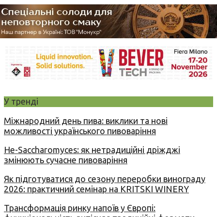
У тренді
Міжнародний день пива: виклики та нові
можливості українського пивоваріння
Не-Saccharomyces: як нетрадиційні дріжджі
змінюють сучасне пивоваріння
Як підготуватися до сезону переробки винограду
2026: практичний семінар на KRITSKI WINERY
Трансформація ринку напоїв у Європі: