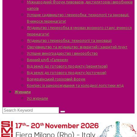
Міжнародний Форум пивоварів, дистиляторів і виробників
напоїв
Успішне садівництво і переробка: технології та інновації.
Вчимося перемагати!
Ягідництво і переробка в умовах воєнного стану: вчимося
перемагати!
Ягідництво і переробка: технології та інновації
Овочівництво та ягідництво: відкритий і закритий ґрунт
Успішне виноградарство і виноробство
Винний клуб «Галерея»
Від землі до готового продукту (зерняткові)
Від землі до готового продукту (кісточкові)
Всеукраїнський горіховий форум
Конгрес із заморожування та холодної логістики ягід
Журнали
Усі журнали