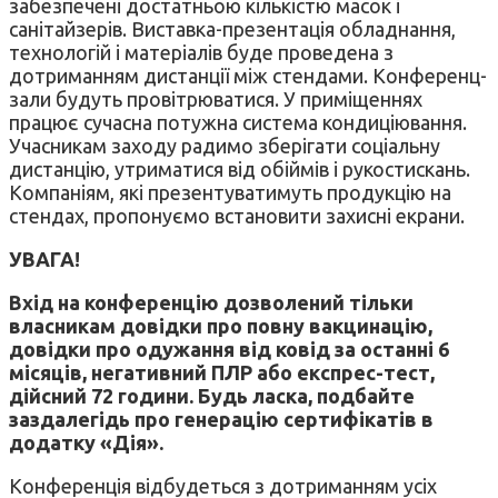
забезпечені достатньою кількістю масок і
санітайзерів. Виставка-презентація обладнання,
технологій і матеріалів буде проведена з
дотриманням дистанції між стендами. Конференц-
зали будуть провітрюватися. У приміщеннях
працює сучасна потужна система кондиціювання.
Учасникам заходу радимо зберігати соціальну
дистанцію, утриматися від обіймів і рукостискань.
Компаніям, які презентуватимуть продукцію на
стендах, пропонуємо встановити захисні екрани.
УВАГА!
Вхід на
конференцію
дозволений тільки
власникам довідки про повну вакцинацію,
довідки про одужання від ковід за останні 6
місяців, негативний ПЛР або
експрес
-тест,
дійсний 72 години. Будь ласка, подбайте
заздалегідь про генерацію сертифікатів в
додатку
«
Дія
»
.
Конференція відбудеться з дотриманням усіх