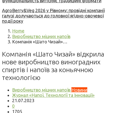
функціональність витісняє традиційні формати
AgroBerry&Veg 2026 у Рівному: провідні компанії
галузі долучаються до головної ягідно-овочевої
події року
Home
Виробництво міцних напоїв
Компанія «Шато Чизай»…
Компанія «Шато Чизай» відкрила
нове виробництво виноградних
спиртів і напоїв за коньячною
технологією
Виробництво міцних напоїв
Новини
Журнал «Напої. Технології та Інновації»
21.07.2023
0
1705