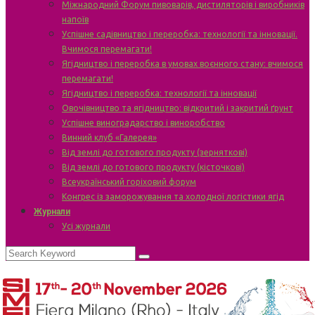
Міжнародний Форум пивоварів, дистиляторів і виробників
напоїв
Успішне садівництво і переробка: технології та інновації.
Вчимося перемагати!
Ягідництво і переробка в умовах воєнного стану: вчимося
перемагати!
Ягідництво і переробка: технології та інновації
Овочівництво та ягідництво: відкритий і закритий ґрунт
Успішне виноградарство і виноробство
Винний клуб «Галерея»
Від землі до готового продукту (зерняткові)
Від землі до готового продукту (кісточкові)
Всеукраїнський горіховий форум
Конгрес із заморожування та холодної логістики ягід
Журнали
Усі журнали