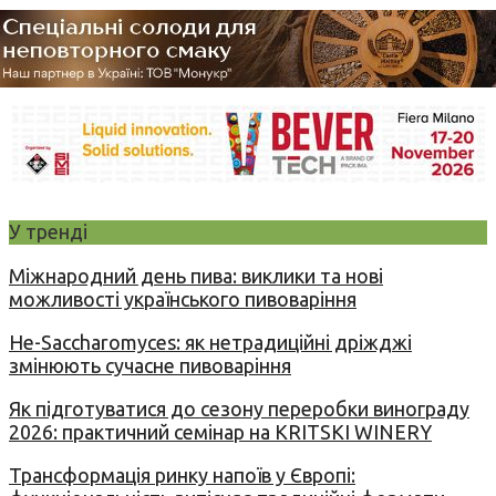
У тренді
Міжнародний день пива: виклики та нові
можливості українського пивоваріння
Не-Saccharomyces: як нетрадиційні дріжджі
змінюють сучасне пивоваріння
Як підготуватися до сезону переробки винограду
2026: практичний семінар на KRITSKI WINERY
Трансформація ринку напоїв у Європі: