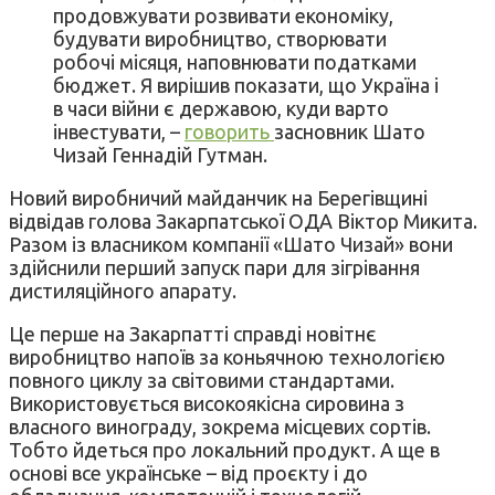
продовжувати розвивати економіку,
будувати виробництво, створювати
робочі місяця, наповнювати податками
бюджет. Я вирішив показати, що Україна і
в часи війни є державою, куди варто
інвестувати, –
говорить
засновник Шато
Чизай Геннадій Гутман.
Новий виробничий майданчик на Берегівщині
відвідав голова Закарпатської ОДА Віктор Микита.
Разом із власником компанії «Шато Чизай» вони
здійснили перший запуск пари для зігрівання
дистиляційного апарату.
Це перше на Закарпатті справді новітнє
виробництво напоїв за коньячною технологією
повного циклу за світовими стандартами.
Використовується високоякісна сировина з
власного винограду, зокрема місцевих сортів.
Тобто йдеться про локальний продукт. А ще в
основі все українське – від проєкту і до