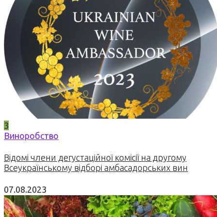
3
Виноробство
Відомі члени дегустаційної комісії на другому
Всеукраїнському відборі амбасадорських вин
07.08.2023