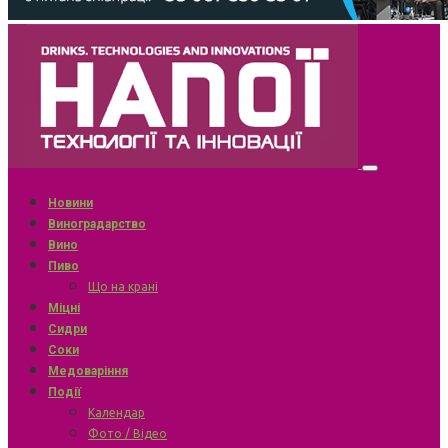
Новини
Виноградарство
Вино
Пиво
Що на крані
Міцні
Сидри
Соки
Медоваріння
Події
Календар
Фото / Відео