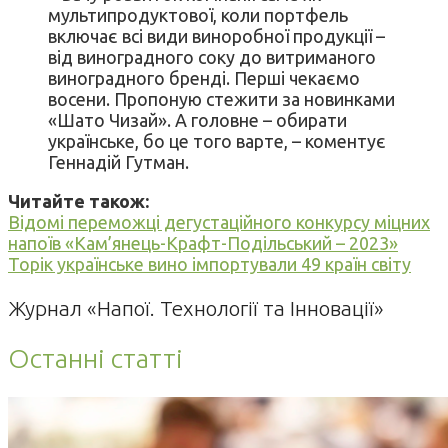
мультипродуктової, коли портфель
включає всі види виноробної продукції –
від виноградного соку до витриманого
виноградного бренді. Перші чекаємо
восени. Пропоную стежити за новинками
«Шато Чизай». А головне – обирати
українське, бо це того варте, – коментує
Геннадій Гутман.
Читайте також:
Відомі переможці дегустаційного конкурсу міцних
напоїв «Кам’янець-Крафт-Подільський – 2023»
Торік українське вино імпортували 49 країн світу
Журнал «Напої. Технології та Інновації»
Останні статті