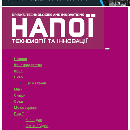
Новини
Виноградарство
Вино
Пиво
Що на крані
Міцні
Сидри
Соки
Медоваріння
Події
Календар
Фото / Відео