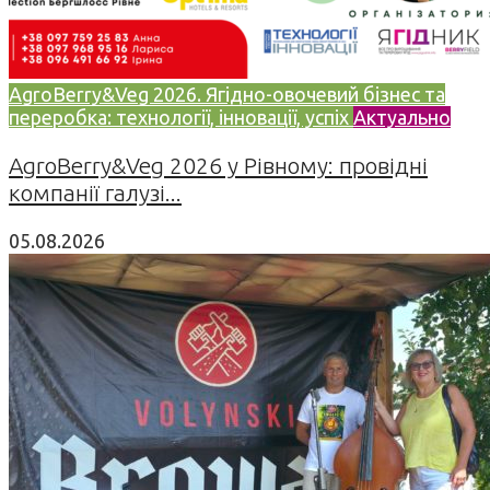
AgroBerry&Veg 2026. Ягідно-овочевий бізнес та
переробка: технології, інновації, успіх
Актуально
AgroBerry&Veg 2026 у Рівному: провідні
компанії галузі...
05.08.2026