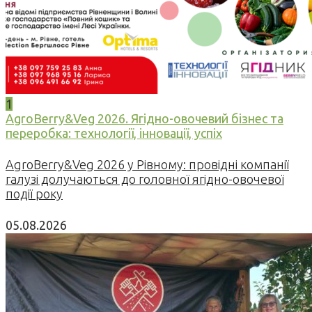
1
AgroBerry&Veg 2026. Ягідно-овочевий бізнес та
переробка: технології, інновації, успіх
AgroBerry&Veg 2026 у Рівному: провідні компанії
галузі долучаються до головної ягідно-овочевої
події року
05.08.2026