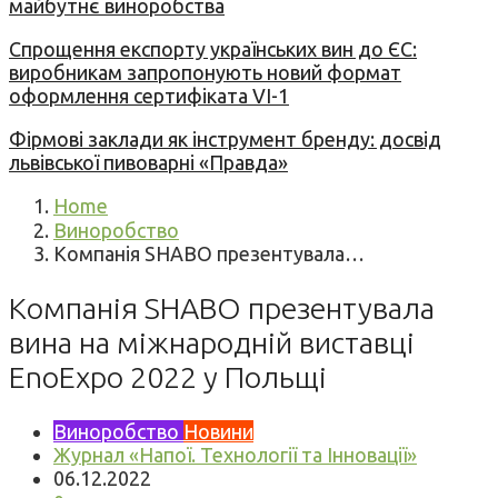
майбутнє виноробства
Спрощення експорту українських вин до ЄС:
виробникам запропонують новий формат
оформлення сертифіката VI-1
Фірмові заклади як інструмент бренду: досвід
львівської пивоварні «Правда»
Home
Виноробство
Компанія SHABO презентувала…
Компанія SHABO презентувала
вина на міжнародній виставці
EnoExpo 2022 у Польщі
Виноробство
Новини
Журнал «Напої. Технології та Інновації»
06.12.2022