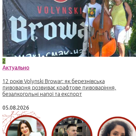
2
Актуально
12 років Volynski Browar: як березнівська
пивоварня розвиває крафтове пивоваріння,
безалкогольні напої та експорт
05.08.2026