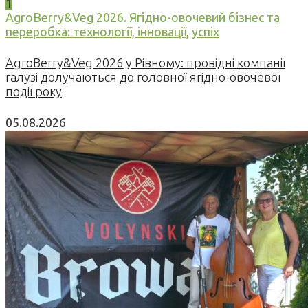
1
AgroBerry&Veg 2026. Ягідно-овочевий бізнес та
переробка: технології, інновації, успіх
AgroBerry&Veg 2026 у Рівному: провідні компанії
галузі долучаються до головної ягідно-овочевої
події року
05.08.2026