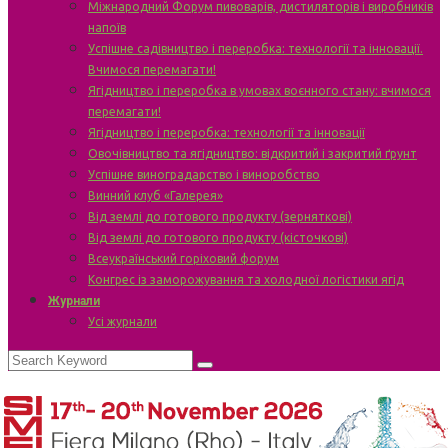
Міжнародний Форум пивоварів, дистиляторів і виробників
напоїв
Успішне садівництво і переробка: технології та інновації.
Вчимося перемагати!
Ягідництво і переробка в умовах воєнного стану: вчимося
перемагати!
Ягідництво і переробка: технології та інновації
Овочівництво та ягідництво: відкритий і закритий ґрунт
Успішне виноградарство і виноробство
Винний клуб «Галерея»
Від землі до готового продукту (зерняткові)
Від землі до готового продукту (кісточкові)
Всеукраїнський горіховий форум
Конгрес із заморожування та холодної логістики ягід
Журнали
Усі журнали