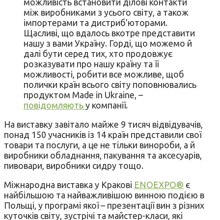
можливість встановити ділові контакти
між виробниками з усього світу, а також
імпортерами та дистриб’юторами.
Щасливі, що вдалось вкотре представити
нашу з вами Україну. Горді, що можемо й
далі бути серед тих, хто продовжує
розказувати про нашу країну та її
можливості, робити все можливе, щоб
полички країн всього світу поповнювались
продуктом Made in Ukraine, –
повідомляють
у компанії.
На виставку завітало майже 9 тисяч відвідувачів,
понад 150 учасників із 14 країн представили свої
товари та послуги, а це не тільки винороби, а й
виробники обладнання, пакування та аксесуарів,
пивовари, виробники сидру тощо.
Міжнародна виставка у Кракові
ENOEXPO®
є
найбільшою та найважливішою винною подією в
Польщі, у програмі якої – презентації вин з різних
куточків світу, зустрічі та майстер-класи, які