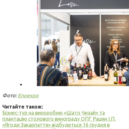
Фото:
Enoexpo
Читайте також:
Бізнес-тур на виноробню «Шато Чизай» та
плантацію столового винограду ОПГ Рацин І.П.
«Ягоди Закарпаття» відбудеться 16 грудня в