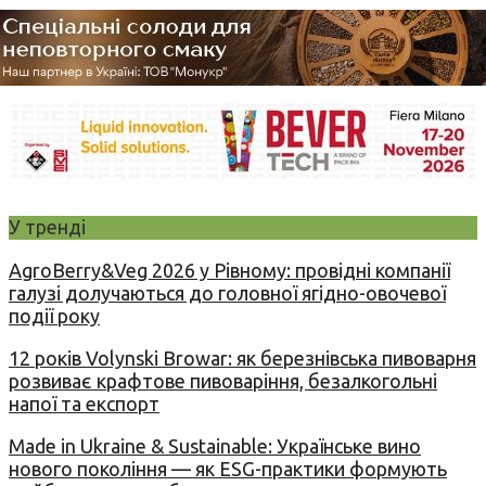
У тренді
AgroBerry&Veg 2026 у Рівному: провідні компанії
галузі долучаються до головної ягідно-овочевої
події року
12 років Volynski Browar: як березнівська пивоварня
розвиває крафтове пивоваріння, безалкогольні
напої та експорт
Made in Ukraine & Sustainable: Українське вино
нового покоління — як ESG-практики формують