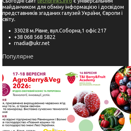
Сьогодні сайт
techdrinks.info
є універсальним
майданчиком для обміну інформацією і досвідом
представників згаданих галузей України, Європи і
світу.
33028 м.Рівне, вул.Соборна,1 офіс 217
+38 068 568 5822
rnadia@ukr.net
Популярне