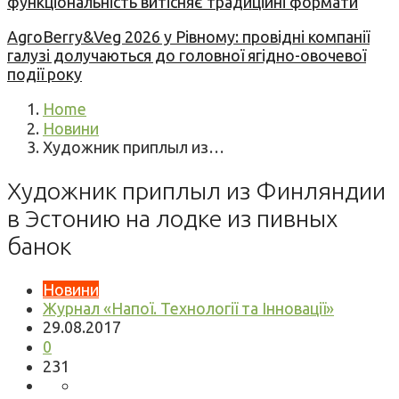
функціональність витісняє традиційні формати
AgroBerry&Veg 2026 у Рівному: провідні компанії
галузі долучаються до головної ягідно-овочевої
події року
Home
Новини
Художник приплыл из…
Художник приплыл из Финляндии
в Эстонию на лодке из пивных
банок
Новини
Журнал «Напої. Технології та Інновації»
29.08.2017
0
231