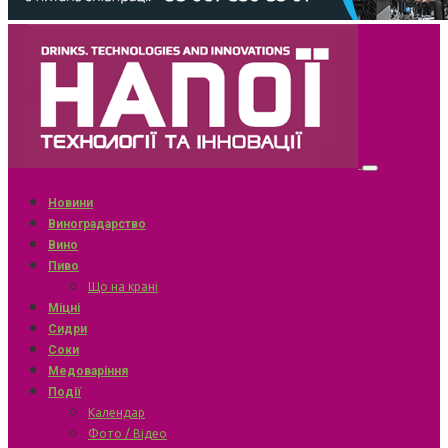
Новини
Виноградарство
Вино
Пиво
Що на крані
Міцні
Сидри
Соки
Медоваріння
Події
Календар
Фото / Відео