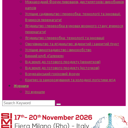
Міжнародний Форум пивоварів, дистиляторів і виробників
напоїв
Успішне садівництво і переробка: технології та інновації.
Вчимося перемагати!
Ягідництво і переробка в умовах воєнного стану: вчимося
перемагати!
Ягідництво і переробка: технології та інновації
Овочівництво та ягідництво: відкритий і закритий ґрунт
Успішне виноградарство і виноробство
Винний клуб «Галерея»
Від землі до готового продукту (зерняткові)
Від землі до готового продукту (кісточкові)
Всеукраїнський горіховий форум
Конгрес із заморожування та холодної логістики ягід
Журнали
Усі журнали