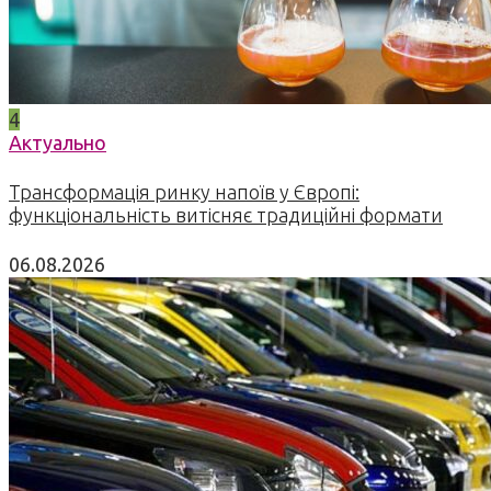
4
Актуально
Трансформація ринку напоїв у Європі:
функціональність витісняє традиційні формати
06.08.2026