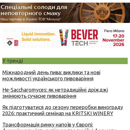
У тренді
Міжнародний день пива: виклики та нові
можливості українського пивоваріння
Не-Saccharomyces: як нетрадиційні дріжджі
змінюють сучасне пивоваріння
Як підготуватися до сезону переробки винограду
2026: практичний семінар на KRITSKI WINERY
Трансформація ринку напоїв у Європі: