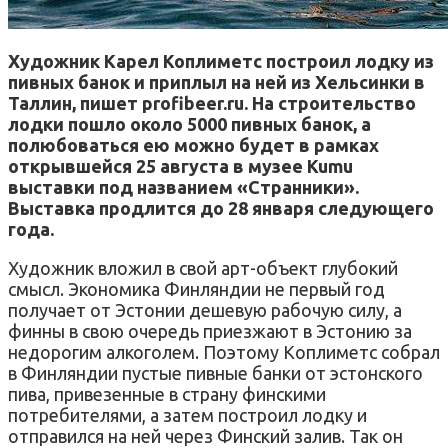
Художник Карел Коплиметс построил лодку из
пивных банок и приплыл на ней из Хельсинки в
Таллин, пишет profibeer.ru. На строительство
лодки пошло около 5000 пивных банок, а
полюбоваться ею можно будет в рамках
открывшейся 25 августа в музее Kumu
выставки под названием «Странники».
Выставка продлится до 28 января следующего
года.
Художник вложил в свой арт-объект глубокий
смысл. Экономика Финляндии не первый год
получает от Эстонии дешевую рабочую силу, а
финны в свою очередь приезжают в Эстонию за
недорогим алкоголем. Поэтому Коплиметс собрал
в Финляндии пустые пивные банки от эстонского
пива, привезенные в страну финскими
потребителями, а затем построил лодку и
отправился на ней через Финский залив. Так он