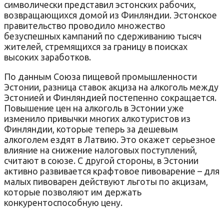
символически представил эстонских рабочих,
возвращающихся домой из Финляндии. Эстонское
правительство проводило множество
безуспешных кампаний по сдерживанию тысяч
жителей, стремящихся за границу в поисках
высоких заработков.
По данным Союза пищевой промышленности
Эстонии, разница ставок акциза на алкоголь между
Эстонией и Финляндией постепенно сокращается.
Повышение цен на алкоголь в Эстонии уже
изменило привычки многих алкотуристов из
Финляндии, которые теперь за дешевым
алкоголем ездят в Латвию. Это окажет серьезное
влияние на снижение налоговых поступлений,
считают в союзе. С другой стороны, в Эстонии
активно развивается крафтовое пивоварение – для
малых пивоварен действуют льготы по акцизам,
которые позволяют им держать
конкурентоспособную цену.