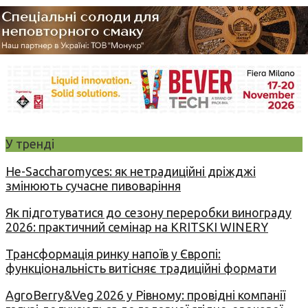
У тренді
Не-Saccharomyces: як нетрадиційні дріжджі
змінюють сучасне пивоваріння
Як підготуватися до сезону переробки винограду
2026: практичний семінар на KRITSKI WINERY
Трансформація ринку напоїв у Європі:
функціональність витісняє традиційні формати
AgroBerry&Veg 2026 у Рівному: провідні компанії