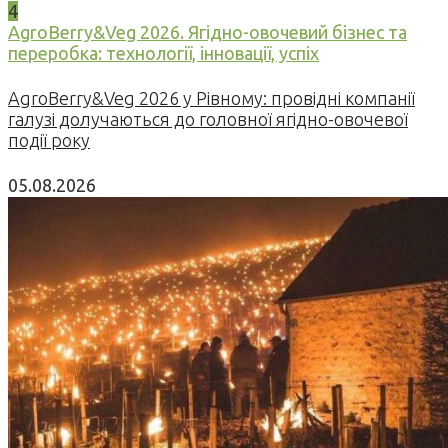
4
AgroBerry&Veg 2026. Ягідно-овочевий бізнес та
переробка: технології, інновації, успіх
AgroBerry&Veg 2026 у Рівному: провідні компанії
галузі долучаються до головної ягідно-овочевої
події року
05.08.2026