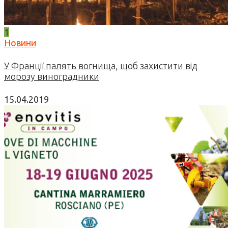
1
Новини
У Франції палять вогнища, щоб захистити від
морозу виноградники
15.04.2019