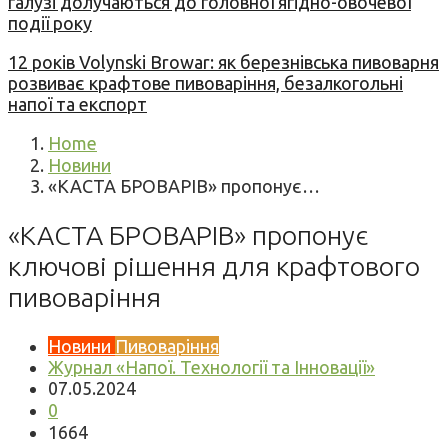
галузі долучаються до головної ягідно-овочевої
події року
12 років Volynski Browar: як березнівська пивоварня
розвиває крафтове пивоваріння, безалкогольні
напої та експорт
Home
Новини
«КАСТА БРОВАРІВ» пропонує…
«КАСТА БРОВАРІВ» пропонує
ключові рішення для крафтового
пивоваріння
Новини
Пивоваріння
Журнал «Напої. Технології та Інновації»
07.05.2024
0
1664