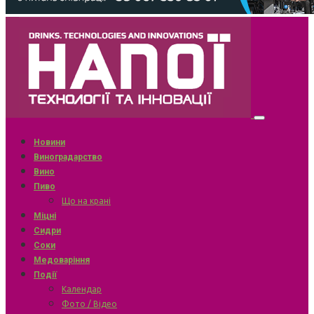
Новини
Виноградарство
Вино
Пиво
Що на крані
Міцні
Сидри
Соки
Медоваріння
Події
Календар
Фото / Відео