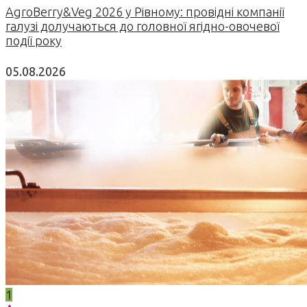
AgroBerry&Veg 2026 у Рівному: провідні компанії
галузі долучаються до головної ягідно-овочевої
події року
05.08.2026
1