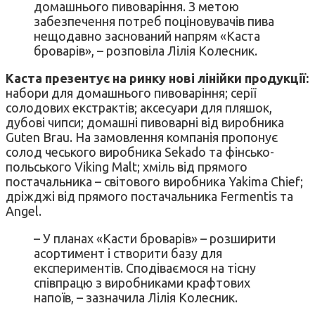
домашнього пивоваріння. З метою
забезпечення потреб поціновувачів пива
нещодавно заснований напрям «Каста
броварів», – розповіла Лілія Колесник.
Каста презентує на ринку нові лінійки продукції:
набори для домашнього пивоваріння; серії
солодових екстрактів; аксесуари для пляшок,
дубові чипси; домашні пивоварні від виробника
Guten Brau. На замовлення компанія пропонує
солод чеського виробника Sekado та фінсько-
польського Viking Malt; хміль від прямого
постачальника – світового виробника Yakima Chief;
дріжджі від прямого постачальника Fermentis та
Аngel.
– У планах «Касти броварів» – розширити
асортимент і створити базу для
експериментів. Сподіваємося на тісну
співпрацю з виробниками крафтових
напоїв, – зазначила Лілія Колесник.