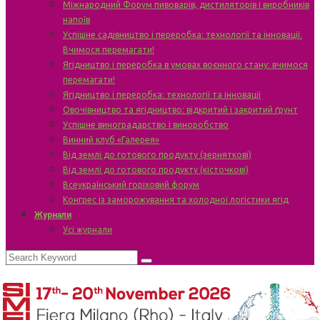
Міжнародний Форум пивоварів, дистиляторів і виробників
напоїв
Успішне садівництво і переробка: технології та інновації.
Вчимося перемагати!
Ягідництво і переробка в умовах воєнного стану: вчимося
перемагати!
Ягідництво і переробка: технології та інновації
Овочівництво та ягідництво: відкритий і закритий ґрунт
Успішне виноградарство і виноробство
Винний клуб «Галерея»
Від землі до готового продукту (зерняткові)
Від землі до готового продукту (кісточкові)
Всеукраїнський горіховий форум
Конгрес із заморожування та холодної логістики ягід
Журнали
Усі журнали