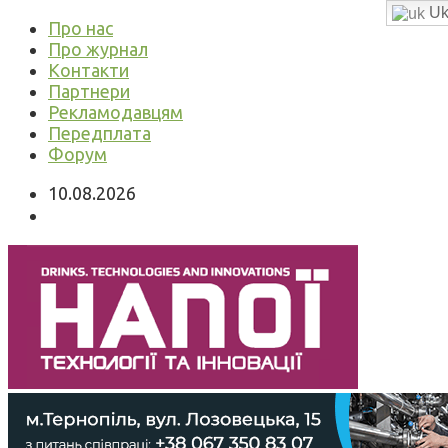
Uk
Про нас
Про журнал
Контакти
Партнери
Рекламодавцям
Передплата
Форум
10.08.2026