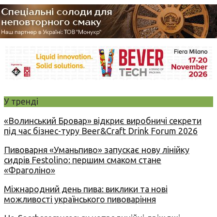
У тренді
«Волинський Бровар» відкриє виробничі секрети
під час бізнес-туру Beer&Craft Drink Forum 2026
Пивоварня «Уманьпиво» запускає нову лінійку
сидрів Festolino: першим смаком стане
«Фраголіно»
Міжнародний день пива: виклики та нові
можливості українського пивоваріння