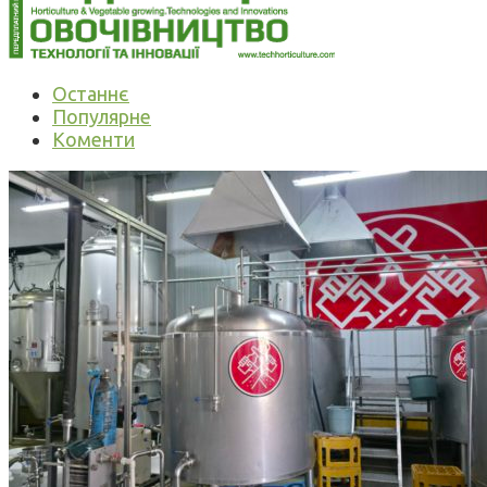
Останнє
Популярне
Коменти