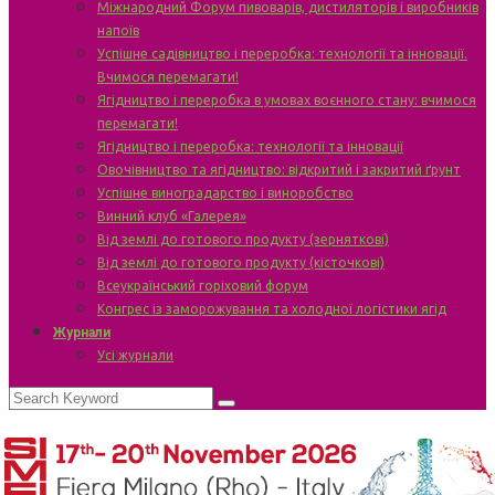
Міжнародний Форум пивоварів, дистиляторів і виробників
напоїв
Успішне садівництво і переробка: технології та інновації.
Вчимося перемагати!
Ягідництво і переробка в умовах воєнного стану: вчимося
перемагати!
Ягідництво і переробка: технології та інновації
Овочівництво та ягідництво: відкритий і закритий ґрунт
Успішне виноградарство і виноробство
Винний клуб «Галерея»
Від землі до готового продукту (зерняткові)
Від землі до готового продукту (кісточкові)
Всеукраїнський горіховий форум
Конгрес із заморожування та холодної логістики ягід
Журнали
Усі журнали