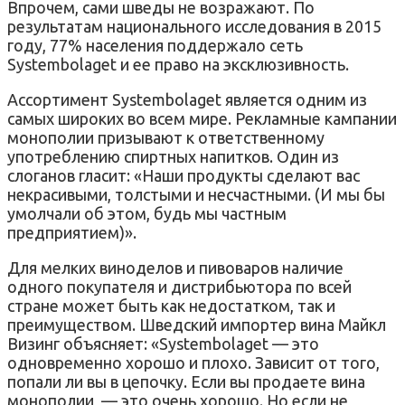
Впрочем, сами шведы не возражают. По
результатам национального исследования в 2015
году, 77% населения поддержало сеть
Systembolaget и ее право на эксклюзивность.
Ассортимент Systembolaget является одним из
самых широких во всем мире. Рекламные кампании
монополии призывают к ответственному
употреблению спиртных напитков. Один из
слоганов гласит: «Наши продукты сделают вас
некрасивыми, толстыми и несчастными. (И мы бы
умолчали об этом, будь мы частным
предприятием)».
Для мелких виноделов и пивоваров наличие
одного покупателя и дистрибьютора по всей
стране может быть как недостатком, так и
преимуществом. Шведский импортер вина Майкл
Визинг объясняет: «Systembolaget — это
одновременно хорошо и плохо. Зависит от того,
попали ли вы в цепочку. Если вы продаете вина
монополии, — это очень хорошо. Но если не