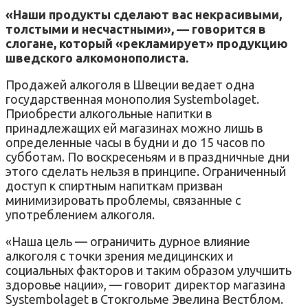
«Наши продукты сделают вас некрасивыми,
толстыми и несчастными», — говорится в
слогане, который «рекламирует» продукцию
шведского алкомонополиста.
Продажей алкоголя в Швеции ведает одна
государственная монополия Systembolaget.
Приобрести алкогольные напитки в
принадлежащих ей магазинах можно лишь в
определенные часы в будни и до 15 часов по
субботам. По воскресеньям и в праздничные дни
этого сделать нельзя в принципе. Ограниченный
доступ к спиртным напиткам призван
минимизировать проблемы, связанные с
употреблением алкоголя.
«Наша цель — ограничить дурное влияние
алкоголя с точки зрения медицинских и
социальных факторов и таким образом улучшить
здоровье нации», — говорит директор магазина
Systembolaget в Стокгольме Эвелина Вестблом.