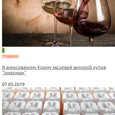
2
Новини
В анексованому Криму місцевий винороб купив
“Інкерман”
07.05.2019