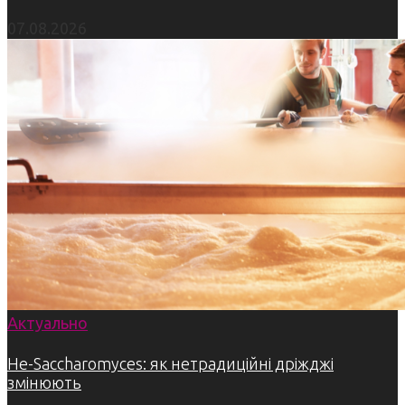
07.08.2026
Актуально
Не-Saccharomyces: як нетрадиційні дріжджі
змінюють