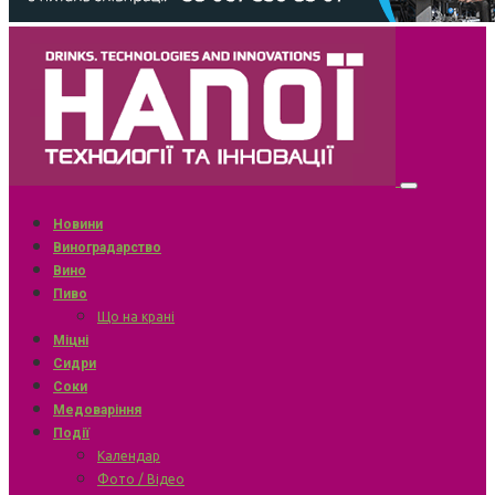
Новини
Виноградарство
Вино
Пиво
Що на крані
Міцні
Сидри
Соки
Медоваріння
Події
Календар
Фото / Відео