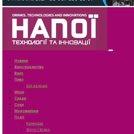
Новини
Виноградарство
Вино
Пиво
Що на крані
Міцні
Сидри
Соки
Медоваріння
Події
Календар
Фото / Відео