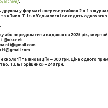
fo/archive/
.
друком у форматі «перевертайко» 2 в 1 з журнало
 та «Пиво. Т. І.» об’єдналися і виходять одночасно
.
 або передплатити видання на 2025 рік, звертай
nti@ukr.net
ama.nti@gmail.com
uh.ti@gmail.com
хнології та Інновації» – 300 грн. Ціна одного при
. Т.І. & Горішник» – 240 грн.