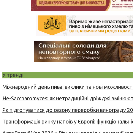
У тренді
Міжнародний день пива: виклики та нові можливості
Не-Saccharomyces: як нетрадиційні дріжджі змінюют
Як підготуватися до сезону переробки винограду 2
Трансформація ринку напоїв у Європі: функціональні