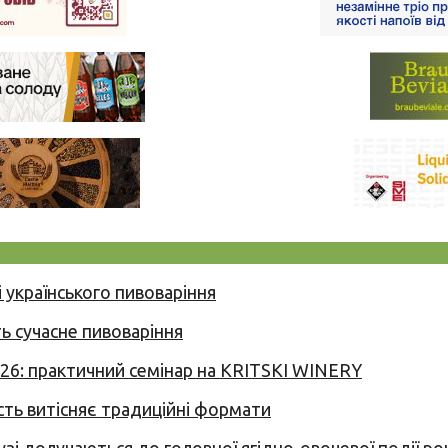
 українського пивоваріння
ь сучасне пивоваріння
026: практичний семінар на KRITSKI WINERY
сть витісняє традиційні формати