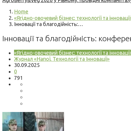
AgroBerry&Veg 2026 у Рівному: провідні компанії гал
Home
«Ягідно-овочевий бізнес: технології та інновац
Інновації та благодійність:…
Інновації та благодійність: конфер
«Ягідно-овочевий бізнес: технології та інновац
Журнал «Напої. Технології та Інновації»
30.09.2025
0
791