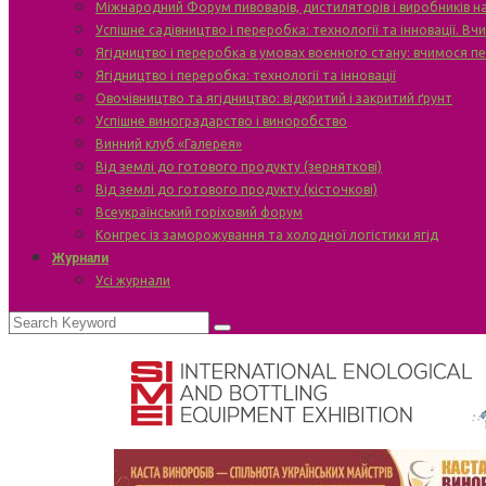
Міжнародний Форум пивоварів, дистиляторів і виробників н
Успішне садівництво і переробка: технології та інновації. В
Ягідництво і переробка в умовах воєнного стану: вчимося п
Ягідництво і переробка: технології та інновації
Овочівництво та ягідництво: відкритий і закритий ґрунт
Успішне виноградарство і виноробство
Винний клуб «Галерея»
Від землі до готового продукту (зерняткові)
Від землі до готового продукту (кісточкові)
Всеукраїнський горіховий форум
Конгрес із заморожування та холодної логістики ягід
Журнали
Усі журнали