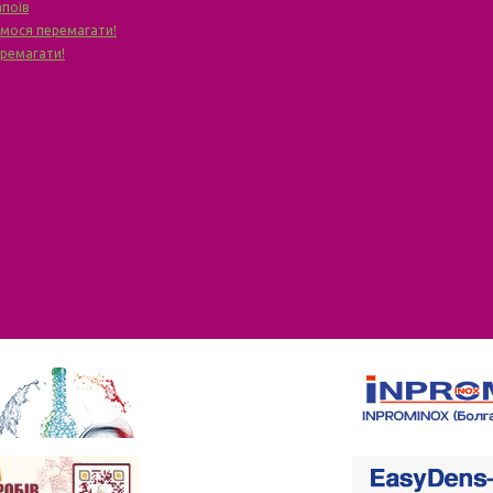
апоїв
чимося перемагати!
еремагати!