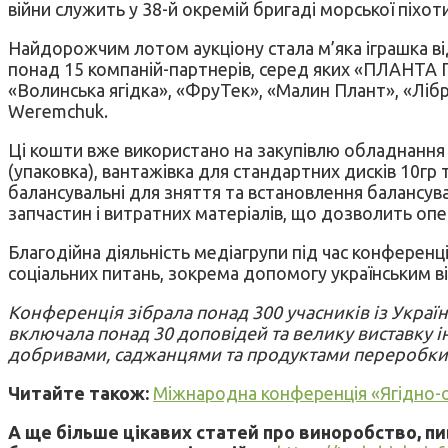
війни служить у 38-й окремій бригаді морської піхо
Найдорожчим лотом аукціону стала м’яка іграшка від 
понад 15 компаній-партнерів, серед яких «ПЛАНТА ГР
«Волинська ягідка», «ФруТек», «Малин Плант», «Лібра
Weremchuk.
Ці кошти вже використано на закупівлю обладнання 
(упаковка), вантажівка для стандартних дисків 10гр
балансувальні для зняття та встановлення балансува
запчастин і витратних матеріалів, що дозволить опер
Благодійна діяльність медіагрупи під час конферен
соціальних питань, зокрема допомогу українським в
Конференція зібрала понад 300 учасників із Україн
включала понад 30 доповідей та велику виставку ін
добривами, саджанцями та продуктами переробки
Читайте також:
Міжнародна конференція «Ягідно-ово
А ще більше цікавих статей про виноробство, п