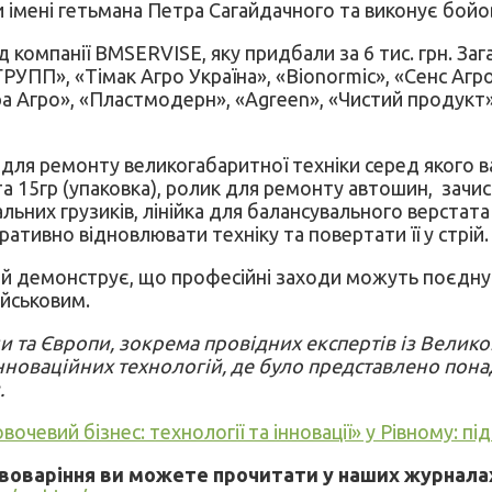
ти імені гетьмана Петра Сагайдачного та виконує бой
компанії BMSERVISE, яку придбали за 6 тис. грн. Зага
УПП», «Тімак Агро Україна», «Bionormic», «Сенс Агро
 Агро», «Пластмодерн», «Agreen», «Чистий продукт», «F
для ремонту великогабаритної техніки серед якого в
 та 15гр (упаковка), ролик для ремонту автошин, зач
льних грузиків, лінійка для балансувального верста
ативно відновлювати техніку та повертати її у стрій.
цій демонструє, що професійні заходи можуть поєднув
ійськовим.
и та Європи, зокрема провідних експертів із Велико
новаційних технологій, де було представлено понад 
.
чевий бізнес: технології та інновації» у Рівному: пі
ивоваріння ви можете прочитати у наших журнала