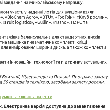
ові завдання на Миколаївському напрямку.
лом участь у наданні лотів для аукціону взяли
», «BioChem Agro», «BTU», «ГроГрін», «Клуб рослин»,
ruit logistics», «Gullin», «Yasno», HZPC та
антажівка балансувальна для стандартних дисків
истна машинка пневматична комплект, кліщі
та для вимірювання ширини диска, а також комплекти
ати інноваційні технології та підтримку актуальних
ї Британії, Нідерландів та Польщі. Програма заходу
50 стендів із технікою, засобами захисту рослин,
дсумки та ключові акценти
х. Електронна версія доступна до завантаження