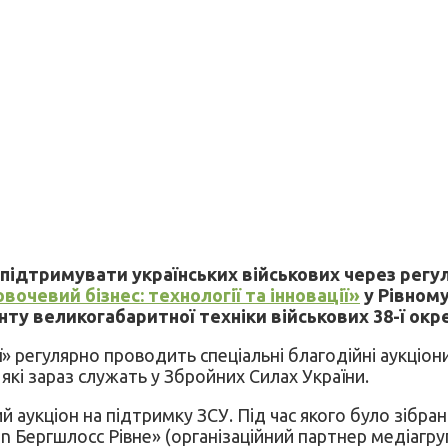
 підтримувати українських військових через регул
вочевий бізнес: технології та інновації»
у Рівному
у великогабаритної техніки військових 38-ї окре
ї» регулярно проводить спеціальні благодійні аукціони
які зараз служать у Збройних Силах України.
й аукціон на підтримку ЗСУ. Під час якого було зібр
n Бергшлосс Рівне» (організаційний партнер медіагрупи