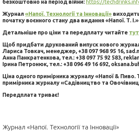
безкоштовно на період війни:
https://techdrinks.in
Журнал
«Напої. Технології та Інновації»
виходить 
початку воєнного стану два видання «Напої. Т. І.»
Детальніше про ціни та передплату читайте
тут
Щоб придбати друкований випуск нового журналу
Лариса Товкач, менеджер, +38 097 968 95 16, sad.
Анна Панкратенкова, тел.: +38 097 75 92 583, rekl
Ірина Петронюк, тел.: +38 096 49 16 692, oksana.b
Ціна одного примірника журналу «Напої & Пиво. Те
примірника журналу «Садівництво та Овочівництво
Передплата триває!
Журнал «Напої. Технології та Інновації»