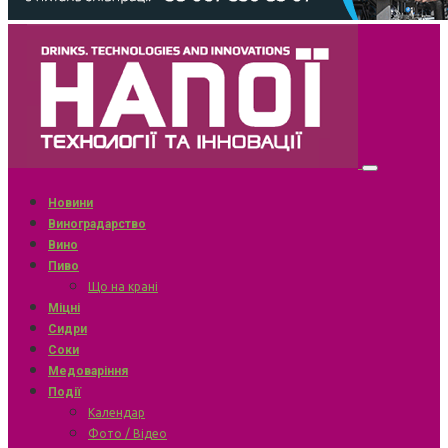
Новини
Виноградарство
Вино
Пиво
Що на крані
Міцні
Сидри
Соки
Медоваріння
Події
Календар
Фото / Відео