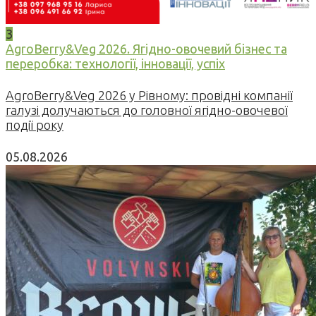
3
AgroBerry&Veg 2026. Ягідно-овочевий бізнес та
переробка: технології, інновації, успіх
AgroBerry&Veg 2026 у Рівному: провідні компанії
галузі долучаються до головної ягідно-овочевої
події року
05.08.2026