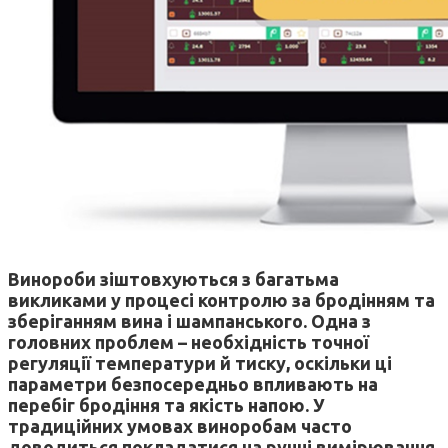
Винороби зіштовхуються з багатьма
викликами у процесі контролю за бродінням та
зберіганням вина і шампанського. Одна з
головних проблем – необхідність точної
регуляції температури й тиску, оскільки ці
параметри безпосередньо впливають на
перебіг бродіння та якість напою. У
традиційних умовах виноробам часто
доводиться покладатися на ручні вимірювання,