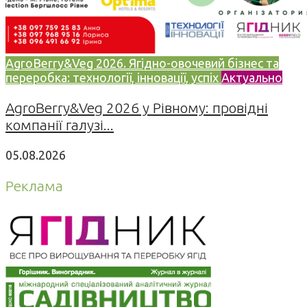
AgroBerry&Veg 2026. Ягідно-овочевий бізнес та
переробка: технології, інновації, успіх
Актуально
AgroBerry&Veg 2026 у Рівному: провідні
компанії галузі...
05.08.2026
Реклама