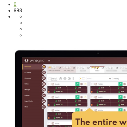
0
898