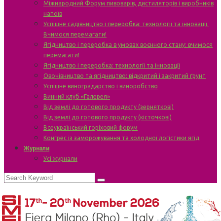
Міжнародний Форум пивоварів, дистиляторів і виробників
напоїв
Успішне садівництво і переробка: технології та інновації.
Вчимося перемагати!
Ягідництво і переробка в умовах воєнного стану: вчимося
перемагати!
Ягідництво і переробка: технології та інновації
Овочівництво та ягідництво: відкритий і закритий ґрунт
Успішне виноградарство і виноробство
Винний клуб «Галерея»
Від землі до готового продукту (зерняткові)
Від землі до готового продукту (кісточкові)
Всеукраїнський горіховий форум
Конгрес із заморожування та холодної логістики ягід
Журнали
Усі журнали