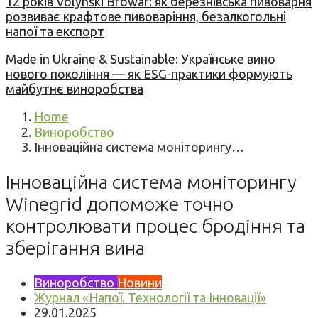
12 років Volynski Browar: як березнівська пивоварня
розвиває крафтове пивоваріння, безалкогольні
напої та експорт
Made in Ukraine & Sustainable: Українське вино
нового покоління — як ESG-практики формують
майбутнє виноробства
Home
Виноробство
Інноваційна система моніторингу…
Інноваційна система моніторингу
Winegrid допоможе точно
контролювати процес бродіння та
зберігання вина
Виноробство
Новини
Журнал «Напої. Технології та Інновації»
29.01.2025