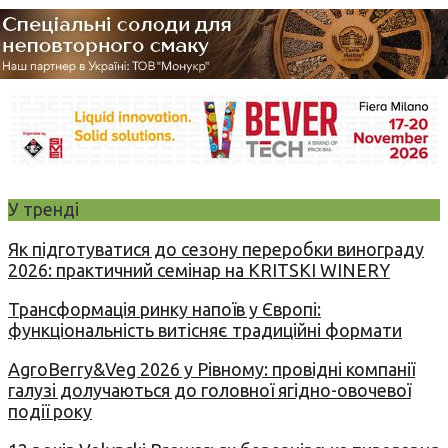
У тренді
Як підготуватися до сезону переробки винограду
2026: практичний семінар на KRITSKI WINERY
Трансформація ринку напоїв у Європі:
функціональність витісняє традиційні формати
AgroBerry&Veg 2026 у Рівному: провідні компанії
галузі долучаються до головної ягідно-овочевої
події року