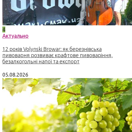
4
Актуально
12 років Volynski Browar: як березнівська
пивоварня розвиває крафтове пивоваріння,
безалкогольні напої та експорт
05.08.2026