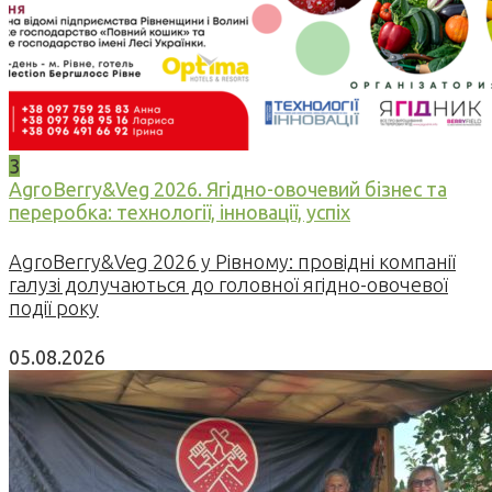
3
AgroBerry&Veg 2026. Ягідно-овочевий бізнес та
переробка: технології, інновації, успіх
AgroBerry&Veg 2026 у Рівному: провідні компанії
галузі долучаються до головної ягідно-овочевої
події року
05.08.2026