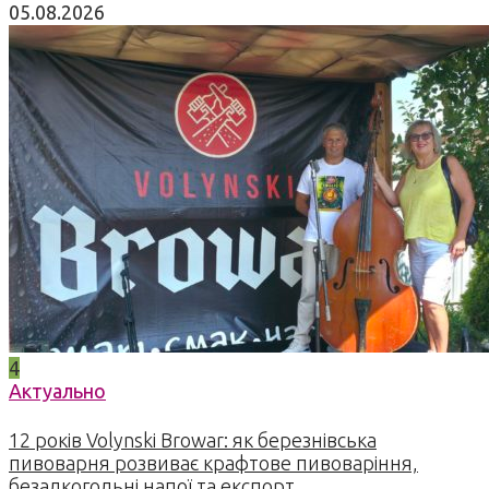
05.08.2026
4
Актуально
12 років Volynski Browar: як березнівська
пивоварня розвиває крафтове пивоваріння,
безалкогольні напої та експорт