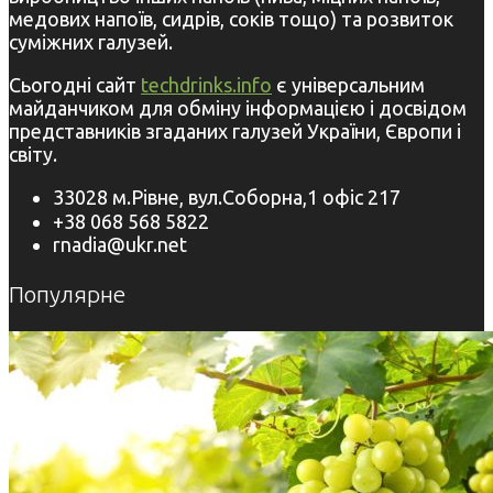
медових напоїв, сидрів, соків тощо) та розвиток
суміжних галузей.
Сьогодні сайт
techdrinks.info
є універсальним
майданчиком для обміну інформацією і досвідом
представників згаданих галузей України, Європи і
світу.
33028 м.Рівне, вул.Соборна,1 офіс 217
+38 068 568 5822
rnadia@ukr.net
Популярне