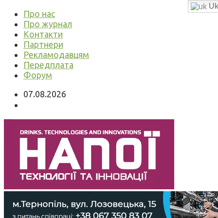
Uk
Про нас
Про журнал
Контакти
Партнери
Рекламодавцям
Передплата
Форум
07.08.2026