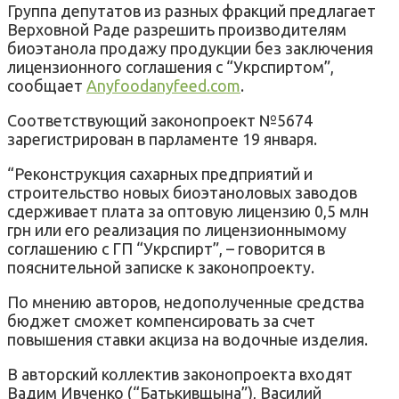
Группа депутатов из разных фракций предлагает
Верховной Раде разрешить производителям
биоэтанола продажу продукции без заключения
лицензионного соглашения с “Укрспиртом”,
сообщает
Аnyfoodanyfeed.com
.
Соответствующий законопроект №5674
зарегистрирован в парламенте 19 января.
“Реконструкция сахарных предприятий и
строительство новых биоэтаноловых заводов
сдерживает плата за оптовую лицензию 0,5 млн
грн или его реализация по лицензионнымому
соглашению с ГП “Укрспирт”, – говорится в
пояснительной записке к законопроекту.
По мнению авторов, недополученные средства
бюджет сможет компенсировать за счет
повышения ставки акциза на водочные изделия.
В авторский коллектив законопроекта входят
Вадим Ивченко (“Батькивщына”), Василий