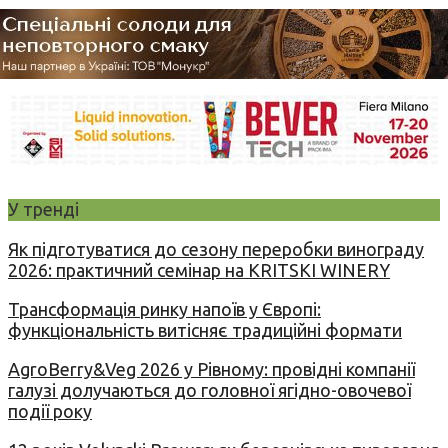
У тренді
Як підготуватися до сезону переробки винограду
2026: практичний семінар на KRITSKI WINERY
Трансформація ринку напоїв у Європі:
функціональність витісняє традиційні формати
AgroBerry&Veg 2026 у Рівному: провідні компанії
галузі долучаються до головної ягідно-овочевої
події року