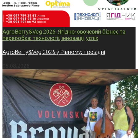
AgroBerry&Veg 2026. Ягідно-овочевий бізнес та
переробка: технології, інновації, успіх
AgroBerry&Veg 2026 у Рівному: провідні
05.08.2026