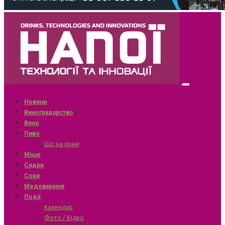
Новини
Виноградарство
Вино
Пиво
Що на крані
Міцні
Сидри
Соки
Медоваріння
Події
Календар
Фото / Відео