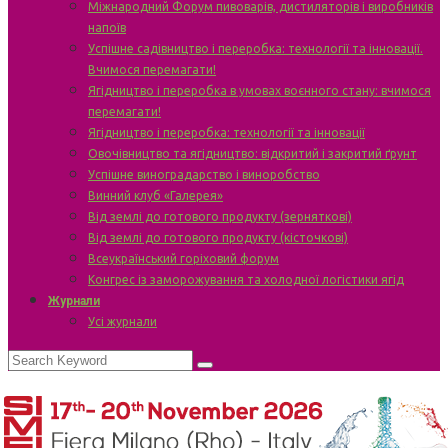
Міжнародний Форум пивоварів, дистиляторів і виробників
напоїв
Успішне садівництво і переробка: технології та інновації.
Вчимося перемагати!
Ягідництво і переробка в умовах воєнного стану: вчимося
перемагати!
Ягідництво і переробка: технології та інновації
Овочівництво та ягідництво: відкритий і закритий ґрунт
Успішне виноградарство і виноробство
Винний клуб «Галерея»
Від землі до готового продукту (зерняткові)
Від землі до готового продукту (кісточкові)
Всеукраїнський горіховий форум
Конгрес із заморожування та холодної логістики ягід
Журнали
Усі журнали