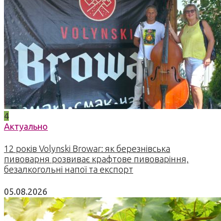
4
Актуально
12 років Volynski Browar: як березнівська
пивоварня розвиває крафтове пивоваріння,
безалкогольні напої та експорт
05.08.2026