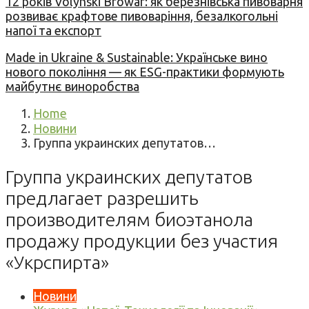
12 років Volynski Browar: як березнівська пивоварня
розвиває крафтове пивоваріння, безалкогольні
напої та експорт
Made in Ukraine & Sustainable: Українське вино
нового покоління — як ESG-практики формують
майбутнє виноробства
Home
Новини
​Группа украинских депутатов…
​Группа украинских депутатов
предлагает разрешить
производителям биоэтанола
продажу продукции без участия
«Укрспирта»
Новини