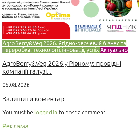
AgroBerry&Veg 2026. Ягідно-овочевий бізнес та
переробка: технології, інновації, успіх
Актуально
AgroBerry&Veg 2026 у Рівному: провідні
компанії галузі...
05.08.2026
Залишити коментар
You must be
logged in
to post a comment.
Реклама