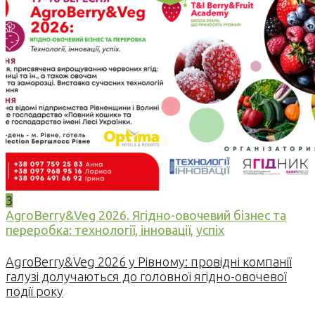
3
AgroBerry&Veg 2026. Ягідно-овочевий бізнес та
переробка: технології, інновації, успіх
AgroBerry&Veg 2026 у Рівному: провідні компанії
галузі долучаються до головної ягідно-овочевої
події року