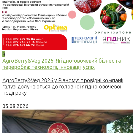
3
AgroBerry&Veg 2026. Ягідно-овочевий бізнес та
переробка: технології, інновації, успіх
AgroBerry&Veg 2026 у Рівному: провідні компанії
галузі долучаються до головної ягідно-овочевої
події року
05.08.2026