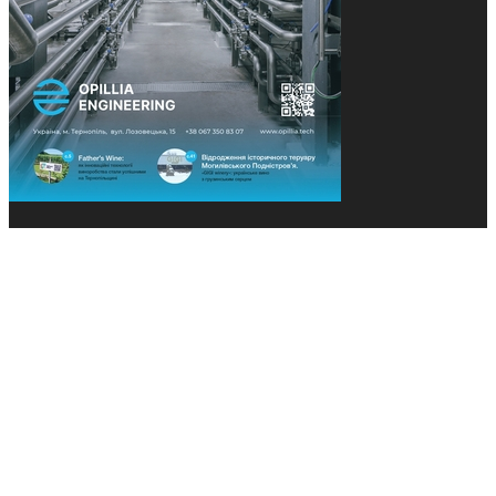
© 2013-2026 Засновники: Конєва К.В., Ящук Н.І.
Назва, концепція та дизайн проєктів медіагрупи
«Технології та Інновації» охороняється Законом
«Про авторське право». Редакція не відповідає за
тексти рекламних оголошень. Думка редакції
може не збігатися з точками зору авторів
публікацій. Передрук – з письмового дозволу
авторів проєкту.