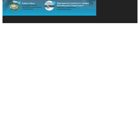
© 2013-2026 Засновники: Конєва К.В., Ящук Н.І.
Назва, концепція та дизайн проєктів медіагрупи
«Технології та Інновації» охороняється Законом
«Про авторське право». Редакція не відповідає за
тексти рекламних оголошень. Думка редакції
може не збігатися з точками зору авторів
публікацій. Передрук – з письмового дозволу
авторів проєкту.