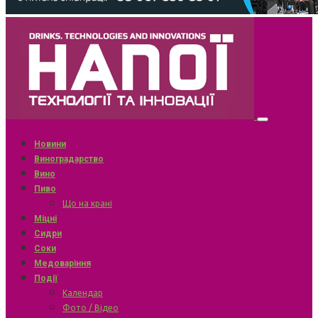
Новини
Виноградарство
Вино
Пиво
Що на крані
Міцні
Сидри
Соки
Медоваріння
Події
Календар
Фото / Відео