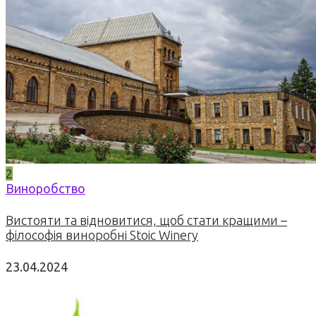
2
Виноробство
Вистояти та відновитися, щоб стати кращими –
філософія виноробні Stoic Winery
23.04.2024