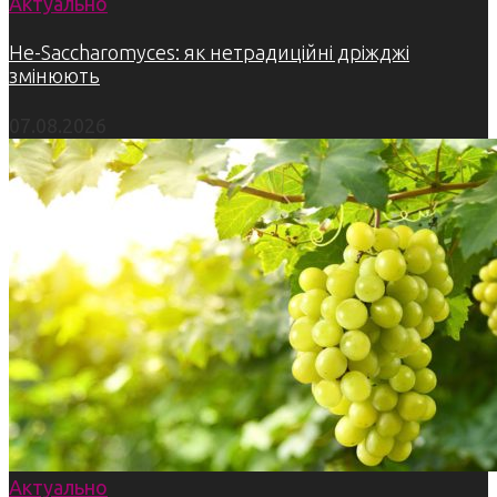
Актуально
Не-Saccharomyces: як нетрадиційні дріжджі
змінюють
07.08.2026
Актуально