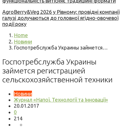
функціональність витісняє традиційні формати
AgroBerry&Veg 2026 у Рівному: провідні компанії
галузі долучаються до головної ягідно-овочевої
події року
Home
Новини
Госпотребслужба Украины займется…
Госпотребслужба Украины
займется регистрацией
сельскохозяйственной техники
Новини
Журнал «Напої. Технології та Інновації»
20.01.2017
0
214