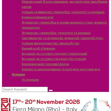
Міжнародний Форум пивоварів, дистиляторів і виробників
напоїв
Успішне садівництво і переробка: технології та інновації.
Вчимося перемагати!
Ягідництво і переробка в умовах воєнного стану: вчимося
перемагати!
Ягідництво і переробка: технології та інновації
Овочівництво та ягідництво: відкритий і закритий ґрунт
Успішне виноградарство і виноробство
Винний клуб «Галерея»
Від землі до готового продукту (зерняткові)
Від землі до готового продукту (кісточкові)
Всеукраїнський горіховий форум
Конгрес із заморожування та холодної логістики ягід
Журнали
Усі журнали