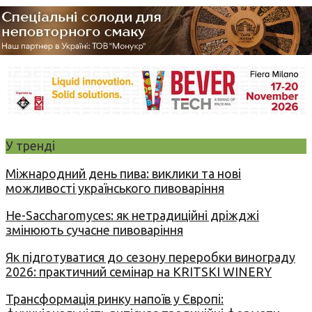
У тренді
Міжнародний день пива: виклики та нові
можливості українського пивоваріння
Не-Saccharomyces: як нетрадиційні дріжджі
змінюють сучасне пивоваріння
Як підготуватися до сезону переробки винограду
2026: практичний семінар на KRITSKI WINERY
Трансформація ринку напоїв у Європі: