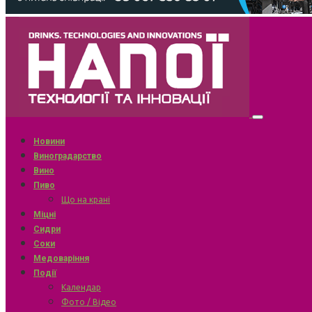
Новини
Виноградарство
Вино
Пиво
Що на крані
Міцні
Сидри
Соки
Медоваріння
Події
Календар
Фото / Відео