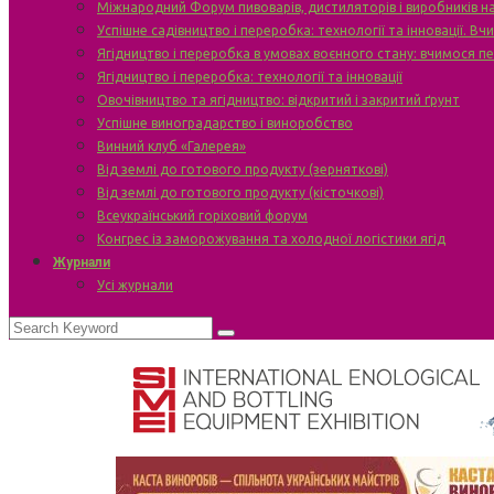
Міжнародний Форум пивоварів, дистиляторів і виробників н
Успішне садівництво і переробка: технології та інновації. В
Ягідництво і переробка в умовах воєнного стану: вчимося п
Ягідництво і переробка: технології та інновації
Овочівництво та ягідництво: відкритий і закритий ґрунт
Успішне виноградарство і виноробство
Винний клуб «Галерея»
Від землі до готового продукту (зерняткові)
Від землі до готового продукту (кісточкові)
Всеукраїнський горіховий форум
Конгрес із заморожування та холодної логістики ягід
Журнали
Усі журнали