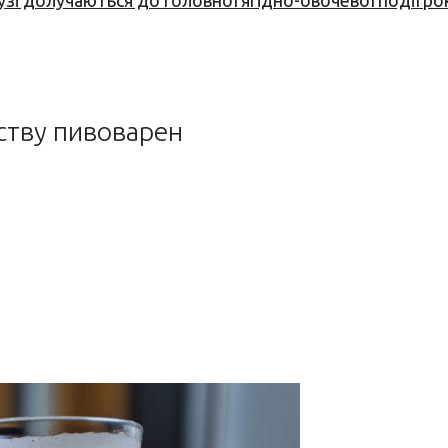
узі долучаються до головної ягідно-овочевої події ро
ству пивоварен