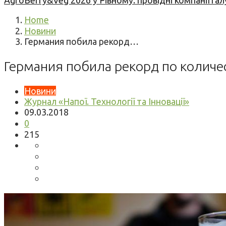
AgroBerry&Veg 2026 у Рівному: провідні компанії гал
Home
Новини
Германия побила рекорд…
Германия побила рекорд по количе
Новини
Журнал «Напої. Технології та Інновації»
09.03.2018
0
215