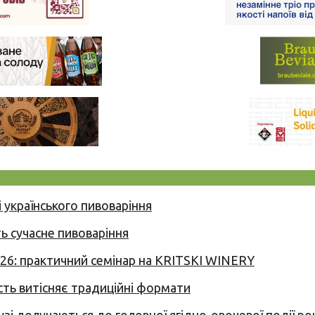
 українського пивоваріння
ь сучасне пивоваріння
026: практичний семінар на KRITSKI WINERY
сть витісняє традиційні формати