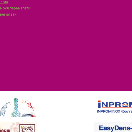
апоїв
чимося перемагати!
еремагати!