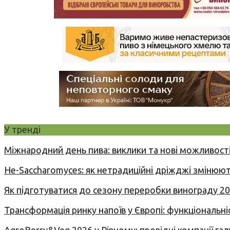
У тренді
Міжнародний день пива: виклики та нові можливості
Не-Saccharomyces: як нетрадиційні дріжджі змінюют
Як підготуватися до сезону переробки винограду 2
Трансформація ринку напоїв у Європі: функціональні