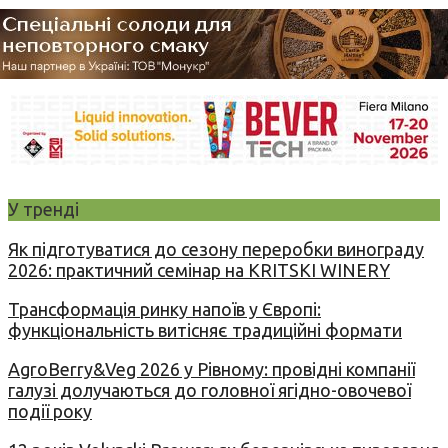
У тренді
Як підготуватися до сезону переробки винограду
2026: практичний семінар на KRITSKI WINERY
Трансформація ринку напоїв у Європі:
функціональність витісняє традиційні формати
AgroBerry&Veg 2026 у Рівному: провідні компанії
галузі долучаються до головної ягідно-овочевої
події року