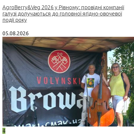
AgroBerry&Veg 2026 у Рівному: провідні компанії
галузі долучаються до головної ягідно-овочевої
події року
05.08.2026
4