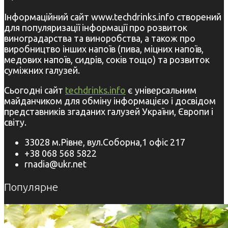
Інформаційний сайт www.techdrinks.info створений
для популяризації інформації про розвиток
виноградарства та виноробства, а також про
виробництво інших напоїв (пива, міцних напоїв,
медових напоїв, сидрів, соків тощо) та розвиток
суміжних галузей.
Сьогодні сайт
techdrinks.info
є універсальним
майданчиком для обміну інформацією і досвідом
представників згаданих галузей України, Європи і
світу.
33028 м.Рівне, вул.Соборна,1 офіс 217
+38 068 568 5822
rnadia@ukr.net
Популярне