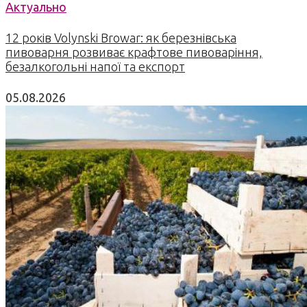
Актуально
12 років Volynski Browar: як березнівська
пивоварня розвиває крафтове пивоваріння,
безалкогольні напої та експорт
05.08.2026