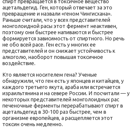
спирт превращается в токсичное вещество
ацетальдегид. Ген, который отвечает за это
превращение и назвали «геном Чингисхана».
Раньше считали, что у всех представителей
монголоидной расы этот фермент неактивен,
поэтому они быстрее напиваются и быстрее
формируется зависимость от спиртного. Но речь
не обо всей расе. Ген есть у многих ее
представителей и он снижает устойчивость к
алкоголю, наоборот повышая токсичное
воздействие.
Кто является носителем гена? Ученые
обнаружили, что ген есть у японцев и китайцев, у
каждого третьего якута, араба или встречается
израильтянина и на севере России. И посчитали — у
некоторых представителей монголоидных рас
печеночные ферменты перерабатывают спирт в
ацетальдегид в 30-100 раз быстрее, чем в
организме европейцев, а расщепляется этот
токсин очень медленно.