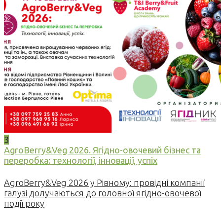
3
AgroBerry&Veg 2026. Ягідно-овочевий бізнес та
переробка: технології, інновації, успіх
AgroBerry&Veg 2026 у Рівному: провідні компанії
галузі долучаються до головної ягідно-овочевої
події року