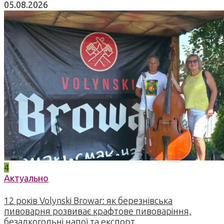
05.08.2026
4
Актуально
12 років Volynski Browar: як березнівська
пивоварня розвиває крафтове пивоваріння,
безалкогольні напої та експорт