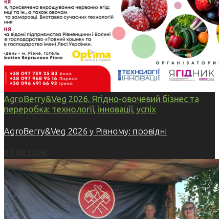
AgroBerry&Veg 2026. Ягідно-овочевий бізнес та
переробка: технології, інновації, успіх
AgroBerry&Veg 2026 у Рівному: провідні
05.08.2026