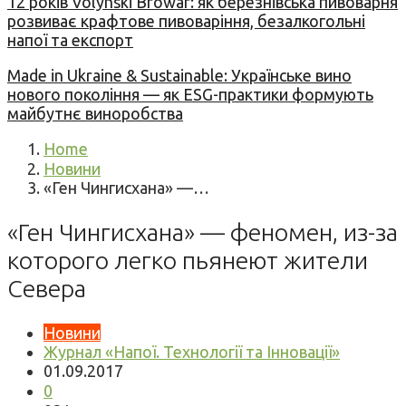
12 років Volynski Browar: як березнівська пивоварня
розвиває крафтове пивоваріння, безалкогольні
напої та експорт
Made in Ukraine & Sustainable: Українське вино
нового покоління — як ESG-практики формують
майбутнє виноробства
Home
Новини
«Ген Чингисхана» —…
«Ген Чингисхана» — феномен, из-за
которого легко пьянеют жители
Севера
Новини
Журнал «Напої. Технології та Інновації»
01.09.2017
0