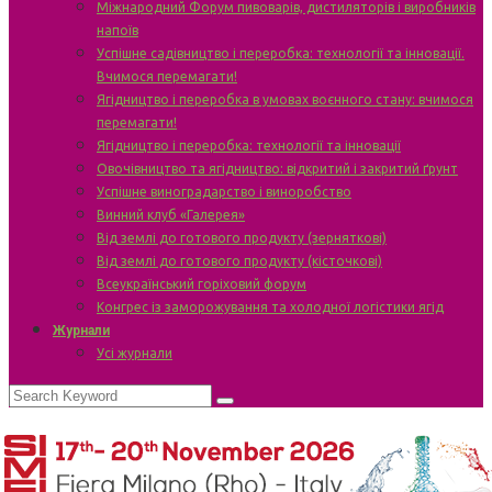
Міжнародний Форум пивоварів, дистиляторів і виробників
напоїв
Успішне садівництво і переробка: технології та інновації.
Вчимося перемагати!
Ягідництво і переробка в умовах воєнного стану: вчимося
перемагати!
Ягідництво і переробка: технології та інновації
Овочівництво та ягідництво: відкритий і закритий ґрунт
Успішне виноградарство і виноробство
Винний клуб «Галерея»
Від землі до готового продукту (зерняткові)
Від землі до готового продукту (кісточкові)
Всеукраїнський горіховий форум
Конгрес із заморожування та холодної логістики ягід
Журнали
Усі журнали