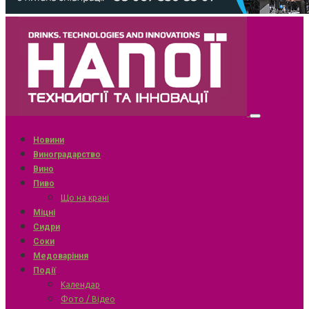
Новини
Виноградарство
Вино
Пиво
Що на крані
Міцні
Сидри
Соки
Медоваріння
Події
Календар
Фото / Відео