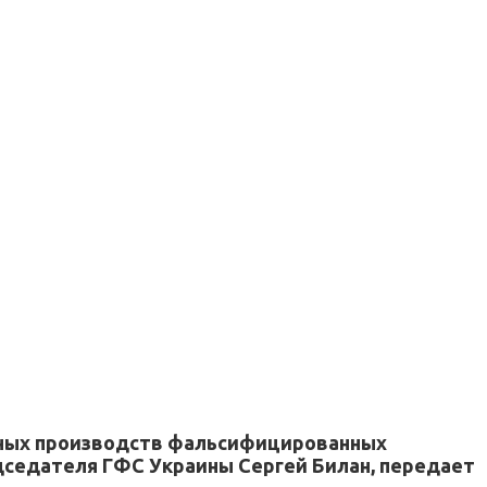
нных производств фальсифицированных
едседателя ГФС Украины Сергей Билан, передает