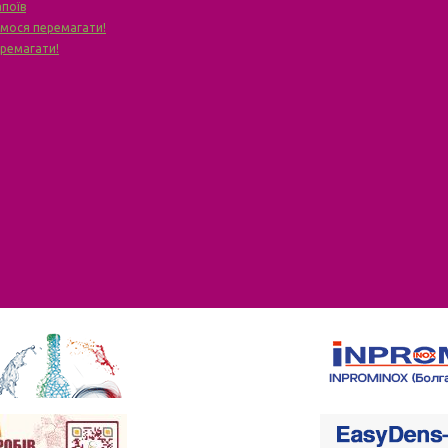
апоїв
чимося перемагати!
еремагати!