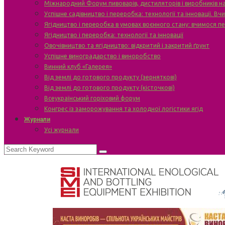
Міжнародний Форум пивоварів, дистиляторів і виробників н
Успішне садівництво і переробка: технології та інновації. В
Ягідництво і переробка в умовах воєнного стану: вчимося п
Ягідництво і переробка: технології та інновації
Овочівництво та ягідництво: відкритий і закритий ґрунт
Успішне виноградарство і виноробство
Винний клуб «Галерея»
Від землі до готового продукту (зерняткові)
Від землі до готового продукту (кісточкові)
Всеукраїнський горіховий форум
Конгрес із заморожування та холодної логістики ягід
Журнали
Усі журнали