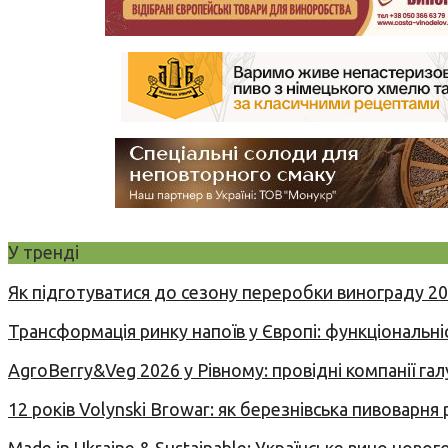
У тренді
Як підготуватися до сезону переробки винограду 2
Трансформація ринку напоїв у Європі: функціональні
AgroBerry&Veg 2026 у Рівному: провідні компанії гал
12 років Volynski Browar: як березнівська пивоварня