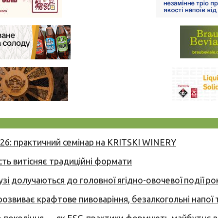
026: практичний семінар на KRITSKI WINERY
сть витісняє традиційні формати
узі долучаються до головної ягідно-овочевої події ро
 розвиває крафтове пивоваріння, безалкогольні напої 