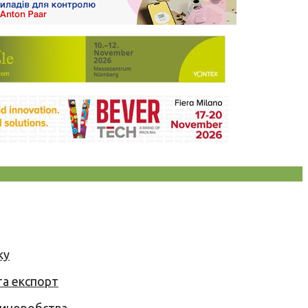
ку
та експорт