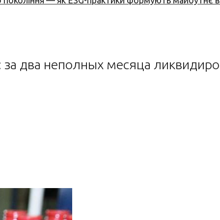
вого покоління — як ESG-практики формують майбутнє
: за два неполных месяца ликвидир