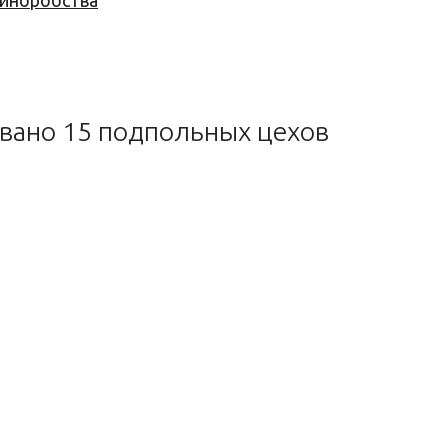
 виноробства
овано 15 подпольных цехов