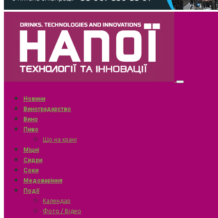
Новини
Виноградарство
Вино
Пиво
Що на крані
Міцні
Сидри
Соки
Медоваріння
Події
Календар
Фото / Відео