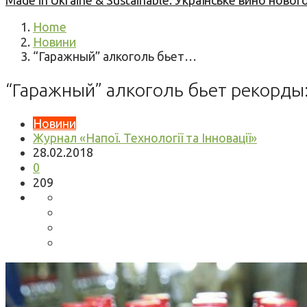
Made in Ukraine & Sustainable: Українське вино но
Home
Новини
“Гаражный” алкоголь бьет…
“Гаражный” алкоголь бьет рекорды
Новини
Журнал «Напої. Технології та Інновації»
28.02.2018
0
209