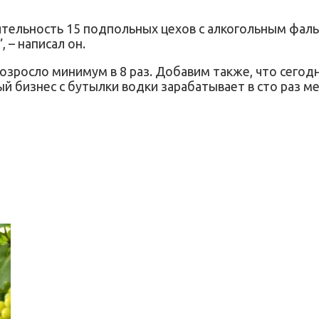
ятельность 15 подпольных цехов с алкогольным фаль
 – написал он.
озросло минимум в 8 раз. Добавим также, что сегод
ый бизнес с бутылки водки зарабатывает в сто раз м