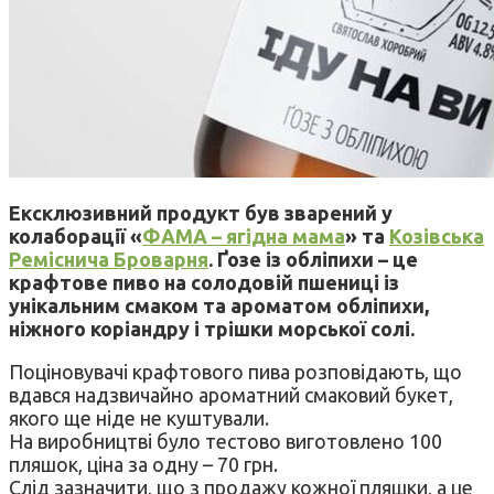
Ексклюзивний продукт був зварений у
колаборації «
ФАМА – ягідна мама
» та
Козівська
Реміснича Броварня
. Ґозе із обліпихи – це
крафтове пиво на солодовій пшениці із
унікальним смаком та ароматом обліпихи,
ніжного коріандру і трішки морської солі.
Поціновувачі крафтового пива розповідають, що
вдався надзвичайно ароматний смаковий букет,
якого ще ніде не куштували.
На виробництві було тестово виготовлено 100
пляшок, ціна за одну – 70 грн.
Слід зазначити, що з продажу кожної пляшки, а це