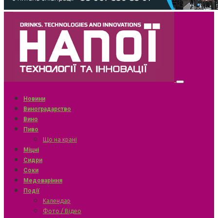
Новини
Виноградарство
Вино
Пиво
Що на крані
Міцні
Сидри
Соки
Медоваріння
Події
Календар
Фото / Відео