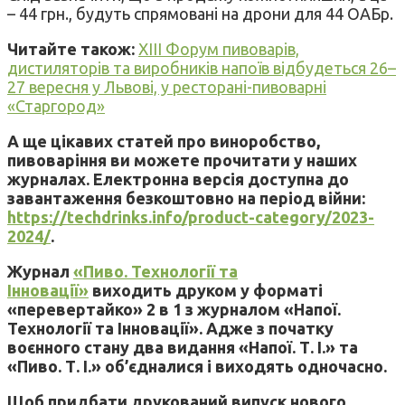
– 44 грн., будуть спрямовані на дрони для 44 ОАБр.
Читайте також:
XIII Форум пивоварів,
дистиляторів та виробників напоїв відбудеться 26–
27 вересня у Львові, у ресторані-пивоварні
«Старгород»
А ще цікавих статей про виноробство,
пивоваріння ви можете прочитати у наших
журналах. Електронна версія доступна до
завантаження безкоштовно на період війни:
https://techdrinks.info/product-category/2023-
2024/
.
Журнал
«Пиво. Технології та
Інновації»
виходить друком у форматі
«перевертайко» 2 в 1 з журналом «Напої.
Технології та Інновації». Адже з початку
воєнного стану два видання «Напої. Т. І.» та
«Пиво. Т. І.» об’єдналися і виходять одночасно.
Щоб придбати друкований випуск нового