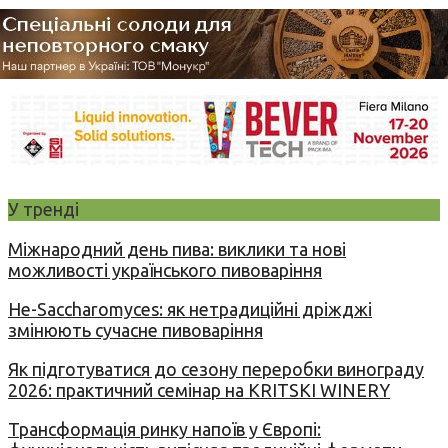
У тренді
Міжнародний день пива: виклики та нові
можливості українського пивоваріння
Не-Saccharomyces: як нетрадиційні дріжджі
змінюють сучасне пивоваріння
Як підготуватися до сезону переробки винограду
2026: практичний семінар на KRITSKI WINERY
Трансформація ринку напоїв у Європі: