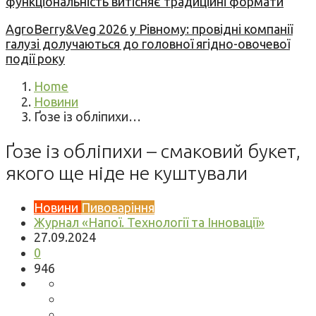
функціональність витісняє традиційні формати
AgroBerry&Veg 2026 у Рівному: провідні компанії
галузі долучаються до головної ягідно-овочевої
події року
Home
Новини
Ґозе із обліпихи…
Ґозе із обліпихи – смаковий букет,
якого ще ніде не куштували
Новини
Пивоваріння
Журнал «Напої. Технології та Інновації»
27.09.2024
0
946