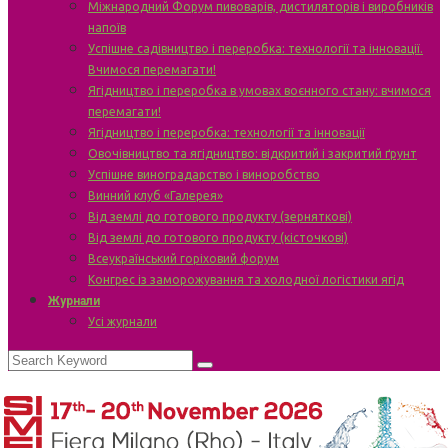
Міжнародний Форум пивоварів, дистиляторів і виробників
напоїв
Успішне садівництво і переробка: технології та інновації.
Вчимося перемагати!
Ягідництво і переробка в умовах воєнного стану: вчимося
перемагати!
Ягідництво і переробка: технології та інновації
Овочівництво та ягідництво: відкритий і закритий ґрунт
Успішне виноградарство і виноробство
Винний клуб «Галерея»
Від землі до готового продукту (зерняткові)
Від землі до готового продукту (кісточкові)
Всеукраїнський горіховий форум
Конгрес із заморожування та холодної логістики ягід
Журнали
Усі журнали