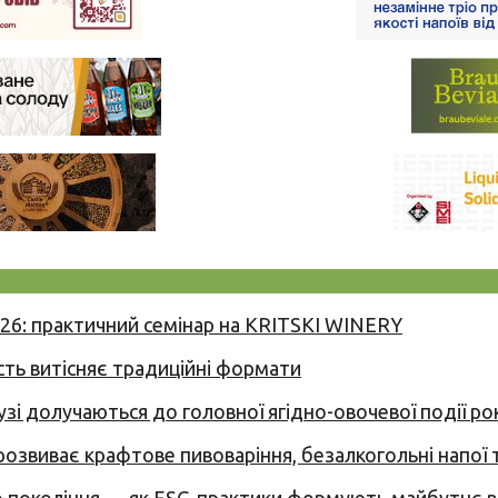
026: практичний семінар на KRITSKI WINERY
сть витісняє традиційні формати
узі долучаються до головної ягідно-овочевої події ро
 розвиває крафтове пивоваріння, безалкогольні напої 