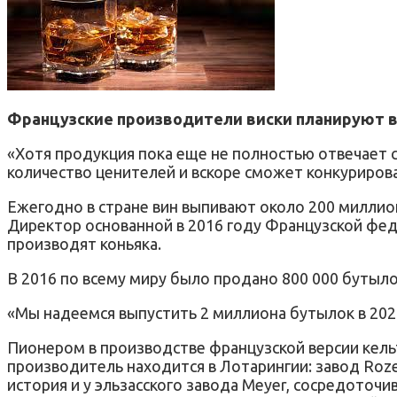
Французские производители виски планируют вып
«Хотя продукция пока еще не полностью отвечает 
количество ценителей и вскоре сможет конкурирова
Ежегодно в стране вин выпивают около 200 миллио
Директор основанной в 2016 году Французской фед
производят коньяка.
В 2016 по всему миру было продано 800 000 бутыло
«Мы надеемся выпустить 2 миллиона бутылок в 202
Пионером в производстве французской версии кель
производитель находится в Лотарингии: завод Rozel
история и у эльзасского завода Meyer, сосредоточи