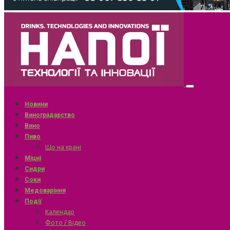
Новини
Виноградарство
Вино
Пиво
Що на крані
Міцні
Сидри
Соки
Медоваріння
Події
Календар
Фото / Відео