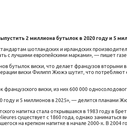
устить 2 миллиона бутылок в 2020 году и 5 мил
стандартам шотландских и ирландских производител
ть с лучшими европейскими марками», — пишет газет
нов бутылок виски, что делает французов вторыми в
ерации виски Филипп Жюжэ шутит, что потребляют ег
к французского виски, из них 600 000 односолодовог
0 году и 5 миллионов в 2025», — делится планами Ж
тского напитка стала открывшаяся в 1983 году в Бр
ieures существует с 1860 года, однако заниматься в
вшегося на крепком напитке в начале 2000-х. В 2004