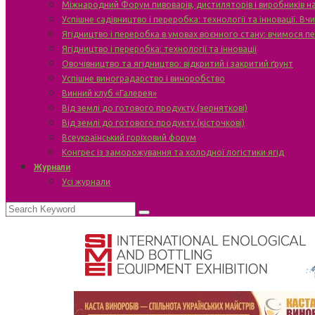
Міжнародний Форум пивоварів, дистиляторів і виробників н
Успішне садівництво і переробка: технології та інновації. В
Ягідництво і переробка в умовах воєнного стану: вчимося п
Ягідництво і переробка: технології та інновації
Овочівництво та ягідництво: відкритий і закритий ґрунт
Успішне виноградарство і виноробство
Винний клуб «Галерея»
Від землі до готового продукту (зерняткові)
Від землі до готового продукту (кісточкові)
Всеукраїнський горіховий форум
Конгрес із заморожування та холодної логістики ягід
Журнали
Усі журнали