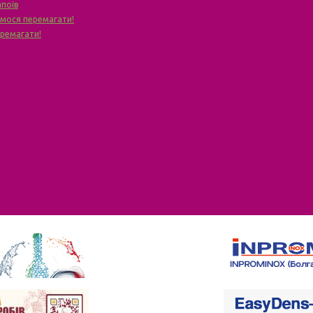
апоїв
чимося перемагати!
еремагати!