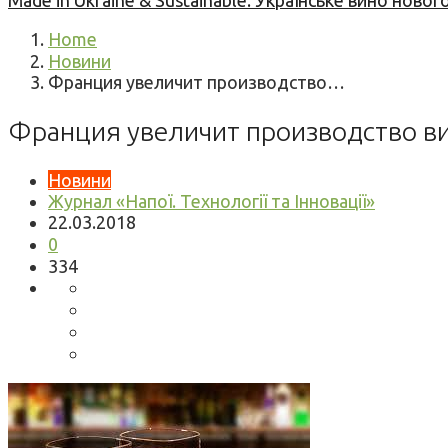
Made in Ukraine & Sustainable: Українське вино но
Home
Новини
Франция увеличит производство…
Франция увеличит производство в
Новини
Журнал «Напої. Технології та Інновації»
22.03.2018
0
334