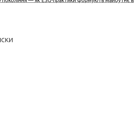
вого покоління — як ESG-практики формують майбутнє
иски