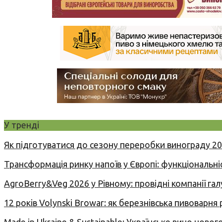
У тренді
Як підготуватися до сезону переробки винограду 2
Трансформація ринку напоїв у Європі: функціональні
AgroBerry&Veg 2026 у Рівному: провідні компанії гал
12 років Volynski Browar: як березнівська пивоварня