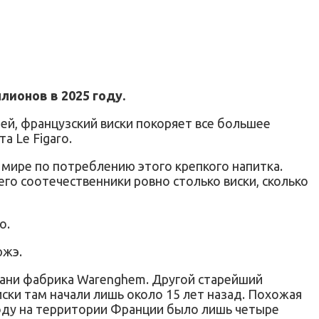
лионов в 2025 году.
ей, французский виски покоряет все большее
а Le Figaro.
 мире по потреблению этого крепкого напитка.
о соотечественники ровно столько виски, сколько
о.
южэ.
етани фабрика Warenghem. Другой старейший
иски там начали лишь около 15 лет назад. Похожая
 году на территории Франции было лишь четыре