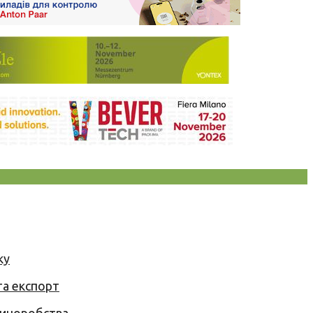
ку
та експорт