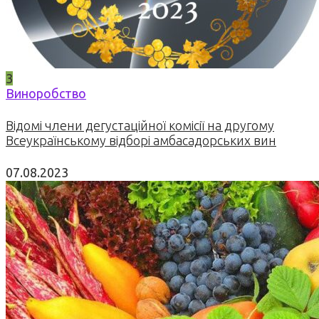
3
Виноробство
Відомі члени дегустаційної комісії на другому
Всеукраїнському відборі амбасадорських вин
07.08.2023