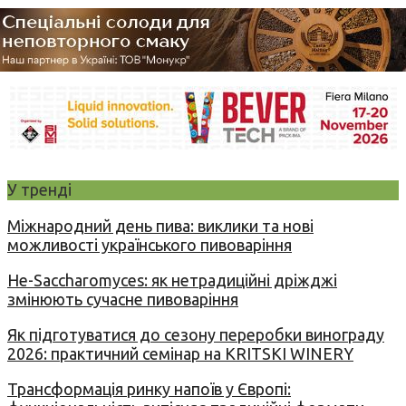
У тренді
Міжнародний день пива: виклики та нові
можливості українського пивоваріння
Не-Saccharomyces: як нетрадиційні дріжджі
змінюють сучасне пивоваріння
Як підготуватися до сезону переробки винограду
2026: практичний семінар на KRITSKI WINERY
Трансформація ринку напоїв у Європі: