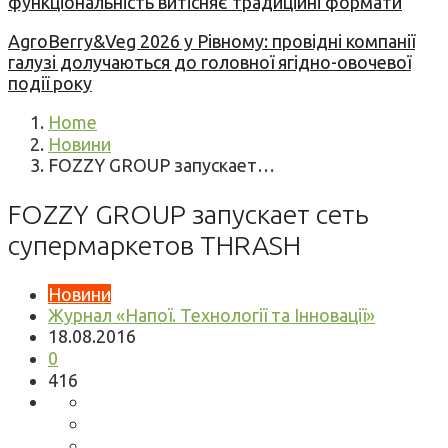
функціональність витісняє традиційні формати
AgroBerry&Veg 2026 у Рівному: провідні компанії
галузі долучаються до головної ягідно-овочевої
події року
Home
Новини
FOZZY GROUP запускает…
FOZZY GROUP запускает сеть
супермаркетов THRASH
Новини
Журнал «Напої. Технології та Інновації»
18.08.2016
0
416