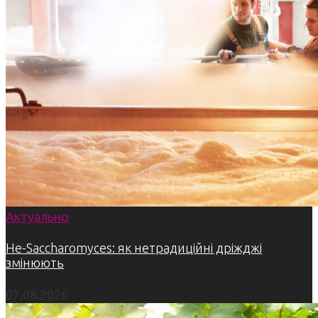
Актуально
Не-Saccharomyces: як нетрадиційні дріжджі
змінюють
07.08.2026