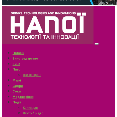
Новини
Виноградарство
Вино
Пиво
Що на крані
Міцні
Сидри
Соки
Медоваріння
Події
Календар
Фото / Відео