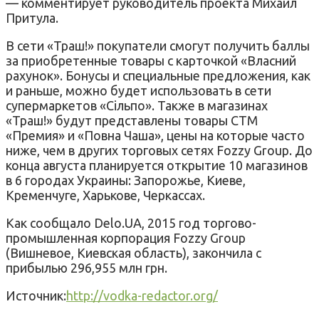
— комментирует руководитель проекта Михаил
Притула.
В сети «Траш!» покупатели смогут получить баллы
за приобретенные товары с карточкой «Власний
рахунок». Бонусы и специальные предложения, как
и раньше, можно будет использовать в сети
супермаркетов «Сільпо». Также в магазинах
«Траш!» будут представлены товары СТМ
«Премия» и «Повна Чаша», цены на которые часто
ниже, чем в других торговых сетях Fozzy Group. До
конца августа планируется открытие 10 магазинов
в 6 городах Украины: Запорожье, Киеве,
Кременчуге, Харькове, Черкассах.
Как сообщало Delo.UA, 2015 год торгово-
промышленная корпорация Fozzy Group
(Вишневое, Киевская область), закончила с
прибылью 296,955 млн грн.
Источник:
http://vodka-redactor.org/