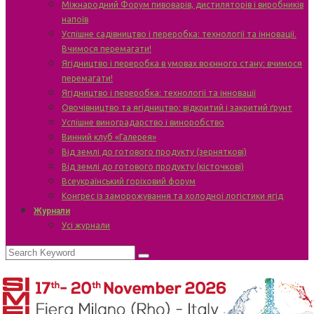
Міжнародний Форум пивоварів, дистиляторів і виробників
напоїв
Успішне садівництво і переробка: технології та інновації.
Вчимося перемагати!
Ягідництво і переробка в умовах воєнного стану: вчимося
перемагати!
Ягідництво і переробка: технології та інновації
Овочівництво та ягідництво: відкритий і закритий ґрунт
Успішне виноградарство і виноробство
Винний клуб «Галерея»
Від землі до готового продукту (зерняткові)
Від землі до готового продукту (кісточкові)
Всеукраїнський горіховий форум
Конгрес із заморожування та холодної логістики ягід
Журнали
Усі журнали