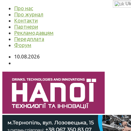
Uk
Про нас
Про журнал
Контакти
Партнери
Рекламодавцям
Передплата
Форум
10.08.2026