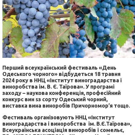
Перший всеукраїнський фестиваль «День
Одеського чорного» відбудеться 18 травня
2024 року в ННЦ «Інститут виноградарства і
виноробства ім. В. Є. Таїрова». У програмі
заходу – наукова конференція, професійний
конкурс вин sз сорту Одеський чорний,
виставка вина виноробів Причорномор’я тощо.
Фестиваль організовують ННЦ «Інститут
виноградарства і виноробства ім. В.Є.Таїрова»,
Всеукраїнська асоціація виноробів і сомельє,