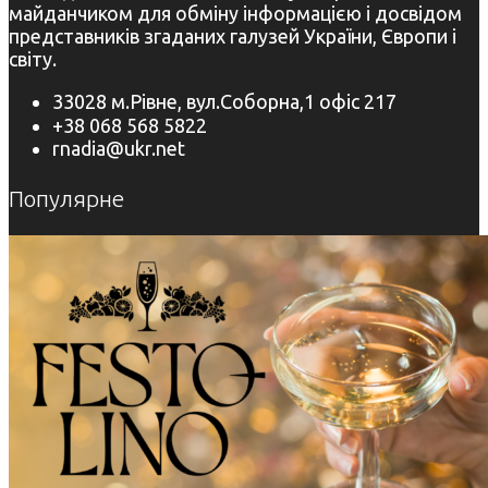
майданчиком для обміну інформацією і досвідом
представників згаданих галузей України, Європи і
світу.
33028 м.Рівне, вул.Соборна,1 офіс 217
+38 068 568 5822
rnadia@ukr.net
Популярне