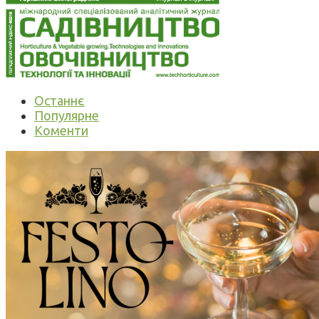
Останнє
Популярне
Коменти