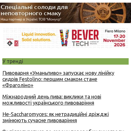
У тренді
Пивоварня «Уманьпиво» запускає нову лінійку
сидрів Festolino: першим смаком стане
«Фраголіно»
Міжнародний день пива: виклики та нові
можливості українського пивоваріння
Не-Saccharomyces: як нетрадиційні дріжджі
змінюють сучасне пивоваріння