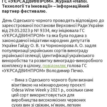
ГС «УКРСАДВИНПРОМ». Журнал «Напої.
Технології та Інновації» – інформаційний
партнер фестивалю.
День Одеського чорного проводять відповідно до
зареєстрованої постанови Верховної Ради України
від 29.05.2023 р № 9334, яку ініціювала ГС
«УКРСАДВИНПРОМ» та яка була подана з
законодавчої ініціативи народних депутатів
України Гайду О. В. та Чорноморова А. О. задля
популяризації українських сортів винограду
української селекції, ідентифікації українського
виноробства та розвитку виноградо-виноробного
комплексу в цілому,
повідомляє
голова ГС
«УКРСАДВИНПРОМ» Володимир Печко.
– Вина з Одеського чорного були визнані
візитівкою на міжнародному проєкті
Odesa Wine Week у 2021 р., оскільки саме
цей сорт використовується для
виробництва високоякісних червоних
сухих вин зі свіжим, м’яким, легким