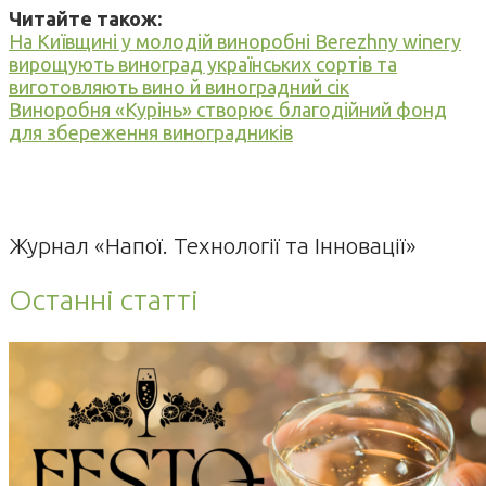
Читайте також:
На Київщині у молодій виноробні Berezhny winery
вирощують виноград українських сортів та
виготовляють вино й виноградний сік
Виноробня «Курінь» створює благодійний фонд
для збереження виноградників
Журнал «Напої. Технології та Інновації»
Останні статті