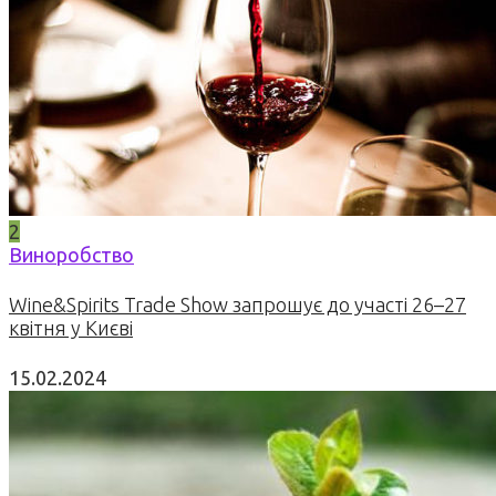
2
Виноробство
Wine&Spirits Trade Show запрошує до участі 26–27
квітня у Києві
15.02.2024