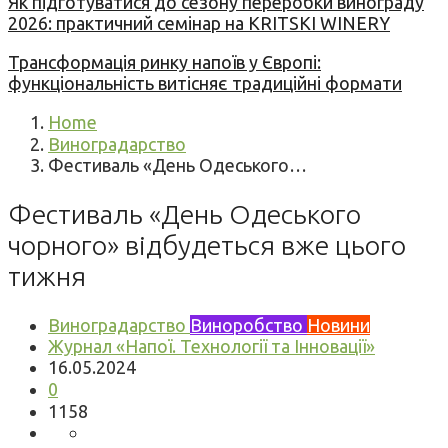
Як підготуватися до сезону переробки винограду
2026: практичний семінар на KRITSKI WINERY
Трансформація ринку напоїв у Європі:
функціональність витісняє традиційні формати
Home
Виноградарство
Фестиваль «День Одеського…
Фестиваль «День Одеського
чорного» відбудеться вже цього
тижня
Виноградарство
Виноробство
Новини
Журнал «Напої. Технології та Інновації»
16.05.2024
0
1158