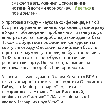
смаком та вишуканими шоколадними
нотами й нотами чорносливу, –
йдеться
в
повідомленні.
У програмі заходу – наукова конференція, на якій
будуть порушені питання історії селекції винограду
в Україні, обговорення проблемних питань у галузі
виноградарства і виноробства, законодавчої бази.
Також відбудеться професійний конкурс вин із
сорту винограду Одеський чорний, який будуть
оцінювати науковці установи, де був створений в
1948 р. цей сорт та перебуває генетичний
репозитарій сорту. Окрім того, запланована
виставка вина виноробів Причорномор’я.
У заході візьмуть участь Голова Комітету ВРУ з
питань аграрної та земельної політики Олександр
Гайду, в.о. Міністра аграрної політики та
продовольства України Тарас Висоцький,
керівництво Одеської ОДА та Національної
академії аграрних наук України.