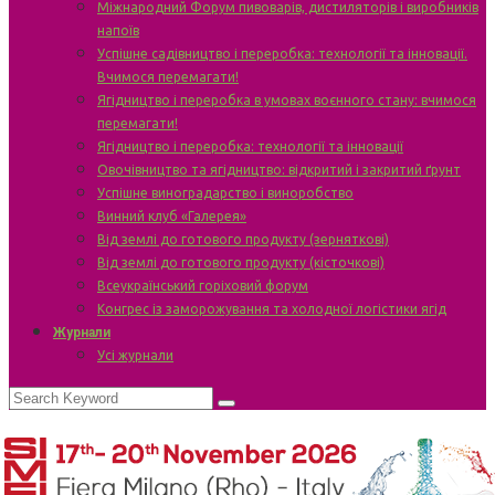
Міжнародний Форум пивоварів, дистиляторів і виробників
напоїв
Успішне садівництво і переробка: технології та інновації.
Вчимося перемагати!
Ягідництво і переробка в умовах воєнного стану: вчимося
перемагати!
Ягідництво і переробка: технології та інновації
Овочівництво та ягідництво: відкритий і закритий ґрунт
Успішне виноградарство і виноробство
Винний клуб «Галерея»
Від землі до готового продукту (зерняткові)
Від землі до готового продукту (кісточкові)
Всеукраїнський горіховий форум
Конгрес із заморожування та холодної логістики ягід
Журнали
Усі журнали