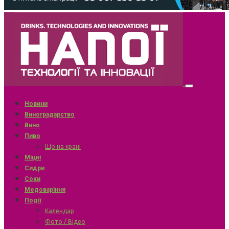
Новини
Виноградарство
Вино
Пиво
Що на крані
Міцні
Сидри
Соки
Медоваріння
Події
Календар
Фото / Відео