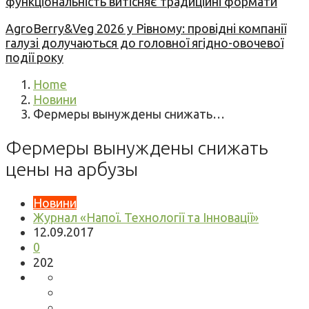
функціональність витісняє традиційні формати
AgroBerry&Veg 2026 у Рівному: провідні компанії
галузі долучаються до головної ягідно-овочевої
події року
Home
Новини
Фермеры вынуждены снижать…
Фермеры вынуждены снижать
цены на арбузы
Новини
Журнал «Напої. Технології та Інновації»
12.09.2017
0
202