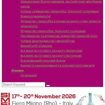
Міжнародний Форум пивоварів, дистиляторів і виробників
напоїв
Успішне садівництво і переробка: технології та інновації.
Вчимося перемагати!
Ягідництво і переробка в умовах воєнного стану: вчимося
перемагати!
Ягідництво і переробка: технології та інновації
Овочівництво та ягідництво: відкритий і закритий ґрунт
Успішне виноградарство і виноробство
Винний клуб «Галерея»
Від землі до готового продукту (зерняткові)
Від землі до готового продукту (кісточкові)
Всеукраїнський горіховий форум
Конгрес із заморожування та холодної логістики ягід
Журнали
Усі журнали