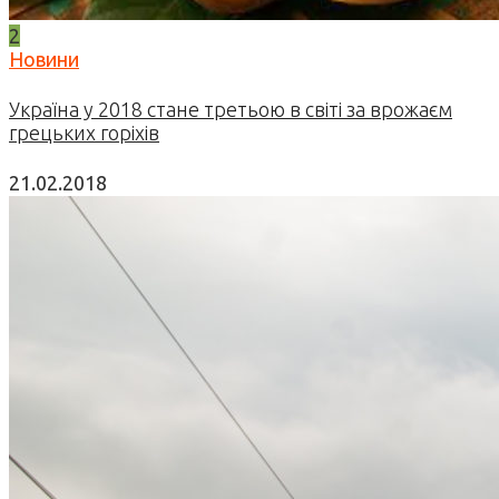
2
Новини
Україна у 2018 стане третьою в світі за врожаєм
грецьких горіхів
21.02.2018