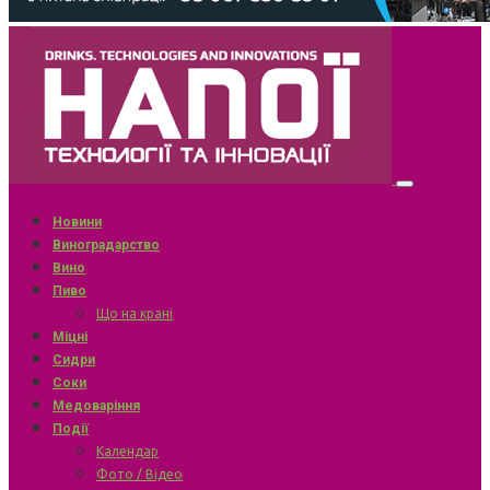
Новини
Виноградарство
Вино
Пиво
Що на крані
Міцні
Сидри
Соки
Медоваріння
Події
Календар
Фото / Відео