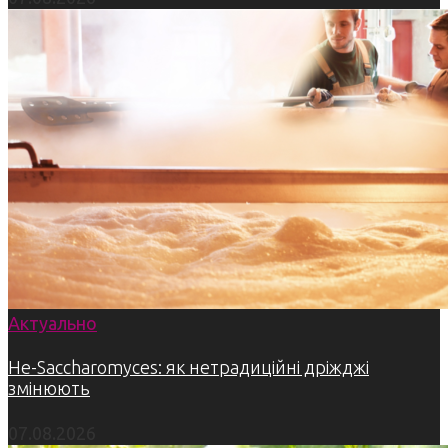
Актуально
Не-Saccharomyces: як нетрадиційні дріжджі
змінюють
07.08.2026