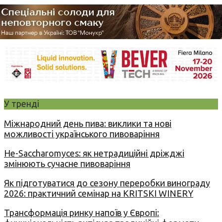
У тренді
Міжнародний день пива: виклики та нові
можливості українського пивоваріння
Не-Saccharomyces: як нетрадиційні дріжджі
змінюють сучасне пивоваріння
Як підготуватися до сезону переробки винограду
2026: практичний семінар на KRITSKI WINERY
Трансформація ринку напоїв у Європі: