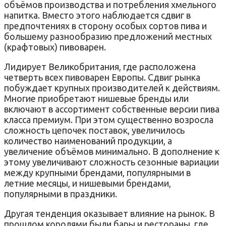
объёмов производства и потребления хмельного
напитка. Вместо этого наблюдается сдвиг в
предпочтениях в сторону особых сортов пива и
большему разнообразию предложений местных
(крафтовых) пивоварен.
Лидирует Великобритания, где расположена
четверть всех пивоварен Европы. Сдвиг рынка
побуждает крупных производителей к действиям.
Многие приобретают нишевые бренды или
включают в ассортимент собственные версии пива
класса премиум. При этом существенно возросла
сложность цепочек поставок, увеличилось
количество наименований продукции, а
увеличение объёмов минимально. В дополнение к
этому увеличивают сложность сезонные вариации
между крупными брендами, популярными в
летние месяцы, и нишевыми брендами,
популярными в праздники.
Другая тенденция оказывает влияние на рынок. В
прошлом королями были бары и рестораны, где