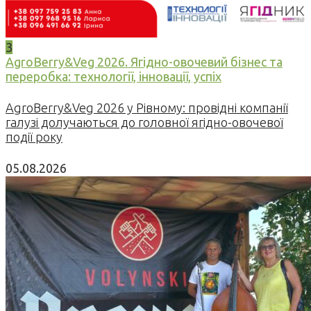
3
AgroBerry&Veg 2026. Ягідно-овочевий бізнес та
переробка: технології, інновації, успіх
AgroBerry&Veg 2026 у Рівному: провідні компанії
галузі долучаються до головної ягідно-овочевої
події року
05.08.2026