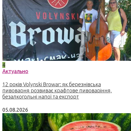
4
Актуально
12 років Volynski Browar: як березнівська
пивоварня розвиває крафтове пивоваріння,
безалкогольні напої та експорт
05.08.2026