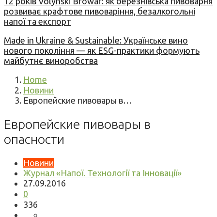
12 років Volynski Browar: як березнівська пивоварня
розвиває крафтове пивоваріння, безалкогольні
напої та експорт
Made in Ukraine & Sustainable: Українське вино
нового покоління — як ESG-практики формують
майбутнє виноробства
Home
Новини
Европейские пивовары в…
Европейские пивовары в
опасности
Новини
Журнал «Напої. Технології та Інновації»
27.09.2016
0
336