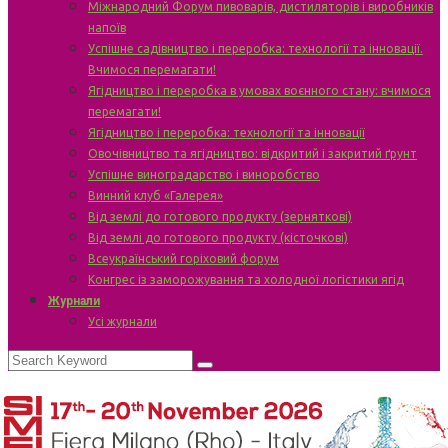
Міжнародний Форум пивоварів, дистиляторів і виробників
напоїв
Успішне садівництво і переробка: технології та інновації.
Вчимося перемагати!
Ягідництво і переробка в умовах воєнного стану: вчимося
перемагати!
Ягідництво і переробка: технології та інновації
Овочівництво та ягідництво: відкритий і закритий ґрунт
Успішне виноградарство і виноробство
Винний клуб «Галерея»
Від землі до готового продукту (зерняткові)
Від землі до готового продукту (кісточкові)
Всеукраїнський горіховий форум
Конгрес із заморожування та холодної логістики ягід
Журнали
Усі журнали