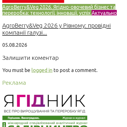
AgroBerry&Veg 2026. Ягідно-овочевий бізнес та
переробка: технології, інновації, успіх
Актуально
AgroBerry&Veg 2026 у Рівному: провідні
компанії галузі...
05.08.2026
Залишити коментар
You must be
logged in
to post a comment.
Реклама