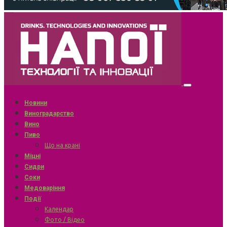
Новини
Виноградарство
Вино
Пиво
Що на крані
Міцні
Сидри
Соки
Медоваріння
Події
Календар
Фото / Відео