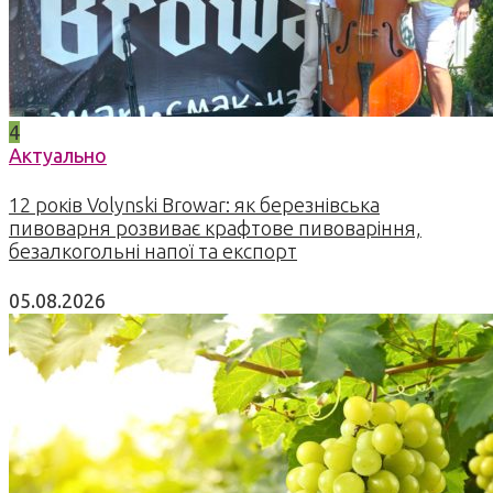
4
Актуально
12 років Volynski Browar: як березнівська
пивоварня розвиває крафтове пивоваріння,
безалкогольні напої та експорт
05.08.2026