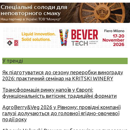
У тренді
Як підготуватися до сезону переробки винограду
2026: практичний семінар на KRITSKI WINERY
Трансформація ринку напоїв у Європі:
функціональність витісняє традиційні формати
AgroBerry&Veg 2026 у Рівному: провідні компанії
галузі долучаються до головної ягідно-овочевої
події року