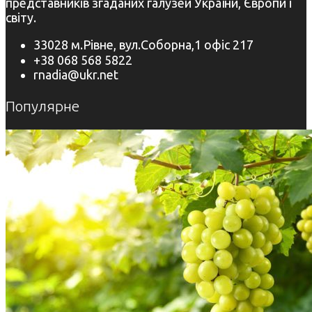
представників згаданих галузей України, Європи і
світу.
33028 м.Рівне, вул.Соборна,1 офіс 217
+38 068 568 5822
rnadia@ukr.net
Популярне