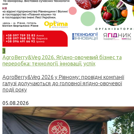
3
AgroBerry&Veg 2026. Ягідно-овочевий бізнес та
переробка: технології, інновації, успіх
AgroBerry&Veg 2026 у Рівному: провідні компанії
галузі долучаються до головної ягідно-овочевої
події року
05.08.2026