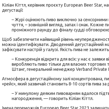
Кіліан Кіттл, керівник проєкту European Beer Star,
дегустації:
– Журі оцінюють пиво виключно за сенсорними 
чуття, – зовнішній вигляд, запах і смак. Кожне
проміжного раунду до фіналу судді обговорюють
Щоб забезпечити найвищий рівень неупередженості се
можна ідентифікувати. Дводенний дегустаційний мар
зафіксувати настрій у галузі. Якість пива не залежить
– Конкуренція відкрита для всіх: у нас є заявки
виробляють пиво тільки для власних торгових то
Штанг, генеральний менеджер Verband Private Br
Атмосфера в дегустаційному залі концентрована, пи
«рейс», який зазвичай становить 8-10 сортів пива за 
– У минулому деяким пивоварням вдалося підтве
нагородження, — говорить Кіліан Кіттл.
Імена переможців European Beer Star 2023 залишаться