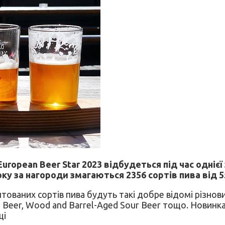
pean Beer Star 2023 відбудеться під час однієї з
оку за нагороди змагаються 2356 сортів пива від 5
ованих сортів пива будуть такі добре відомі різновид
ce Beer, Wood and Barrel-Aged Sour Beer тощо. Новинка
щі