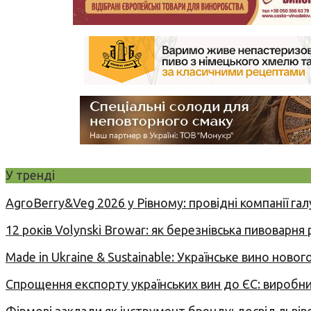
У тренді
AgroBerry&Veg 2026 у Рівному: провідні компанії гал
12 років Volynski Browar: як березнівська пивоварня
Made in Ukraine & Sustainable: Українське вино но
Спрощення експорту українських вин до ЄС: вироб