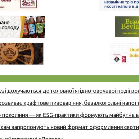
узі долучаються до головної ягідно-овочевої події ро
 розвиває крафтове пивоваріння, безалкогольні напої 
вого покоління — як ESG-практики формують майбутнє
никам запропонують новий формат оформлення сертиф