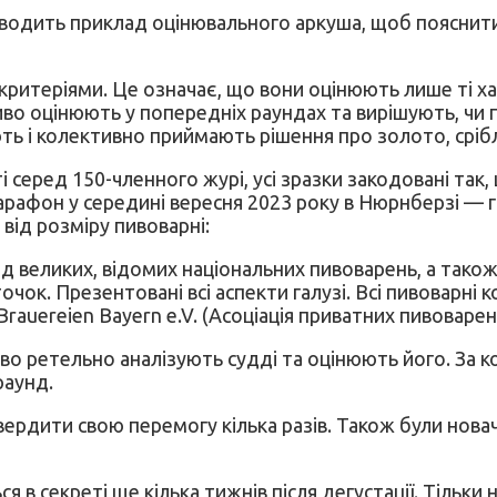
 наводить приклад оцінювального аркуша, щоб пояснити
критеріями. Це означає, що вони оцінюють лише ті х
 пиво оцінюють у попередніх раундах та вирішують, ч
 і колективно приймають рішення про золото, срібло 
ред 150-членного журі, усі зразки закодовані так, що
афон у середині вересня 2023 року в Нюрнберзі — гар
 від розміру пивоварні:
 від великих, відомих національних пивоварень, а також
чок. Презентовані всі аспекти галузі. Всі пивоварні 
auereien Bayern e.V. (Асоціація приватних пивоварень
во ретельно аналізують судді та оцінюють його. За 
раунд.
рдити свою перемогу кілька разів. Також були новач
 в секреті ще кілька тижнів після дегустації. Тільки 