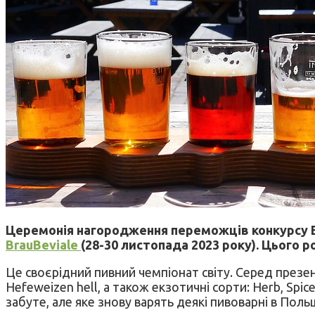
Церемонія нагородження переможців конкурсу Euro
BrauBeviale
(28-30 листопада 2023 року). Цього р
Це своєрідний пивний чемпіонат світу. Серед презент
Hefeweizen hell, а також екзотичні сорти: Herb, Spi
забуте, але яке знову варять деякі пивоварні в Поль