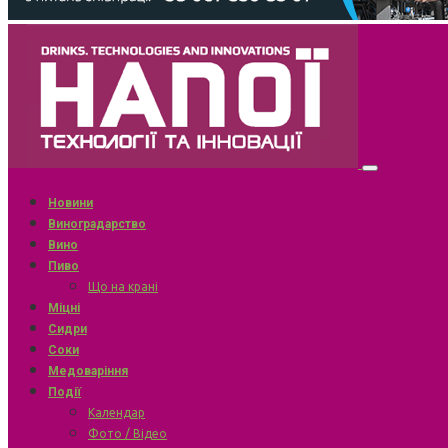
Новини
Виноградарство
Вино
Пиво
Що на крані
Міцні
Сидри
Соки
Медоваріння
Події
Календар
Фото / Відео