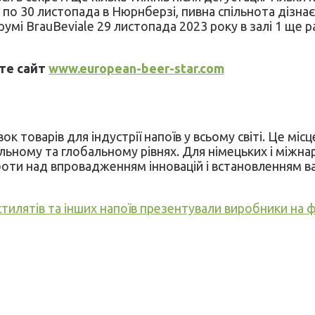
по 30 листопада в Нюрнберзі, пивна спільнота дізнаєт
мі BrauBeviale 29 листопада 2023 року в залі 1 ще 
те сайт
www.european-beer-star.com
к товарів для індустрії напоїв у всьому світі. Це міс
ьному та глобальному рівнях. Для німецьких і міжнар
ти над впровадженням інновацій і встановленням важл
стилятів та інших напоїв презентували виробники на ф