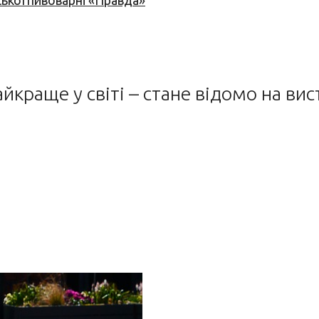
ської пивоварні «Правда»
айкраще у світі – стане відомо на вис