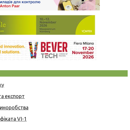
ку
та експорт
 виноробства
іката VI-1