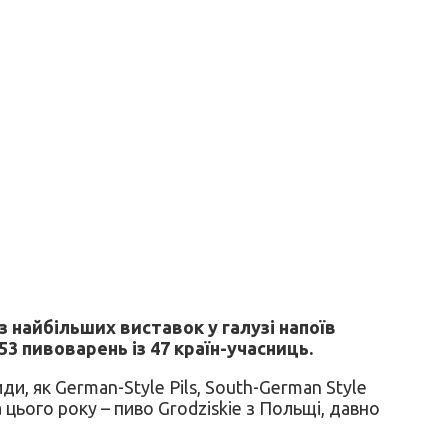
 найбільших виставок у галузі напоїв
53 пивоварень із 47 країн-учасниць.
и, як German-Style Pils, South-German Style
 цього року – пиво Grodziskie з Польщі, давно