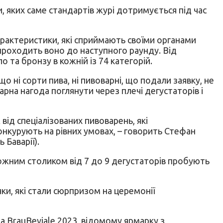
, яких саме стандартів журі дотримується під час
арактеристики, які сприймають своїми органами
и проходить воно до наступного раунду. Від
та бронзу в кожній із 74 категорій.
 ні сорти пива, ні пивоварні, що подали заявку, не
на нагода поглянути через плечі дегустаторів і
 від спеціалізованих пивоварень, які
конкурують на рівних умовах, – говорить Стефан
 Баварії).
кожним столиком від 7 до 9 дегустаторів пробують
ки, які стали сюрпризом на церемонії
на BrauBeviale 2023, відомому ярмарку з