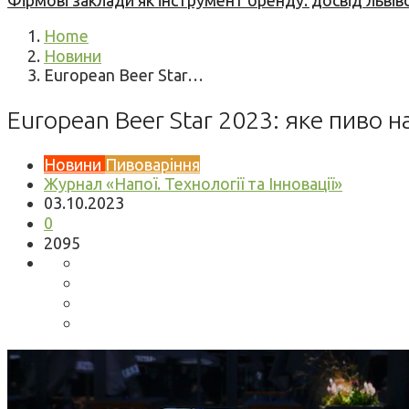
Фірмові заклади як інструмент бренду: досвід львів
Home
Новини
European Beer Star…
European Beer Star 2023: яке пиво н
Новини
Пивоваріння
Журнал «Напої. Технології та Інновації»
03.10.2023
0
2095