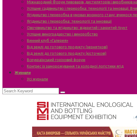
Міжнародний Форум пивоварів, дистиляторів і виробників н
Успішне садівництво і переробка: технології та інновації. В
Ягідництво і переробка в умовах воєнного стану: вчимося п
Ягідництво і переробка: технології та інновації
Овочівництво та ягідництво: відкритий і закритий ґрунт
Успішне виноградарство і виноробство
Винний клуб «Галерея»
Від землі до готового продукту (зерняткові)
Від землі до готового продукту (кісточкові)
Всеукраїнський горіховий форум
Конгрес із заморожування та холодної логістики ягід
Журнали
Усі журнали