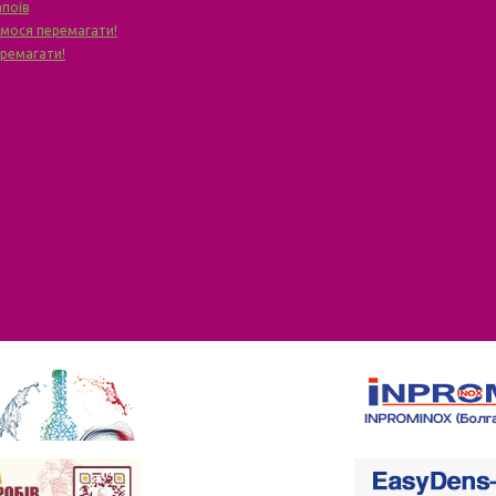
апоїв
чимося перемагати!
еремагати!