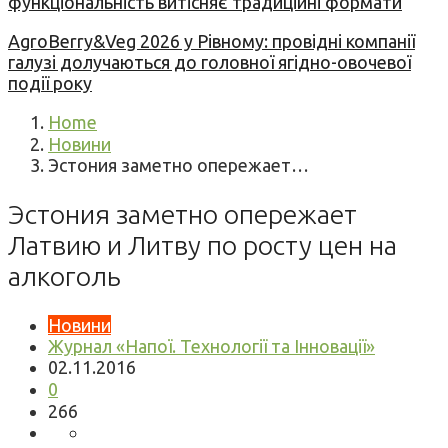
функціональність витісняє традиційні формати
AgroBerry&Veg 2026 у Рівному: провідні компанії
галузі долучаються до головної ягідно-овочевої
події року
Home
Новини
Эстония заметно опережает…
Эстония заметно опережает
Латвию и Литву по росту цен на
алкоголь
Новини
Журнал «Напої. Технології та Інновації»
02.11.2016
0
266