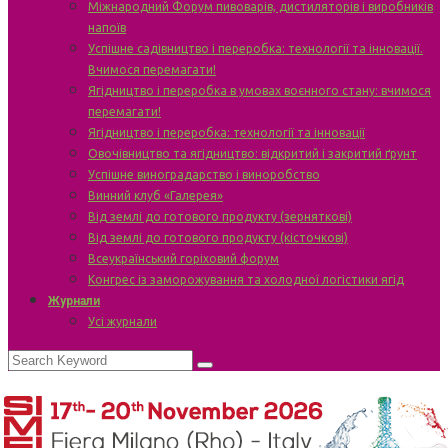
Міжнародний Форум пивоварів, дистиляторів і виробників
напоїв
Успішне садівництво і переробка: технології та інновації.
Вчимося перемагати!
Ягідництво і переробка в умовах воєнного стану: вчимося
перемагати!
Ягідництво і переробка: технології та інновації
Овочівництво та ягідництво: відкритий і закритий ґрунт
Успішне виноградарство і виноробство
Винний клуб «Галерея»
Від землі до готового продукту (зерняткові)
Від землі до готового продукту (кісточкові)
Всеукраїнський горіховий форум
Конгрес із заморожування та холодної логістики ягід
Журнали
Усі журнали