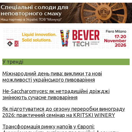
У тренді
Міжнародний день пива: виклики та нові
можливості українського пивоваріння
Не-Saccharomyces: як нетрадиційні дріжджі
змінюють сучасне пивоваріння
Як підготуватися до сезону переробки винограду
2026: практичний семінар на KRITSKI WINERY
Трансформація ринку напоїв у Європі: