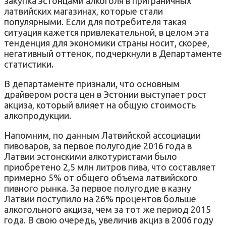
закупка эстонцами алкоголя в приграничных
латвийских магазинах, которые стали
популярными. Если для потребителя такая
ситуация кажется привлекательной, в целом эта
тенденция для экономики страны носит, скорее,
негативный оттенок, подчеркнули в Департаменте
статистики.
В департаменте признали, что основным
драйвером роста цен в Эстонии выступает рост
акциза, который влияет на общую стоимость
алкопродукции.
Напомним, по данным Латвийской ассоциации
пивоваров, за первое полугодие 2016 года в
Латвии эстонскими алкотуристами было
приобретено 2,5 млн литров пива, что составляет
примерно 5% от общего объема латвийского
пивного рынка. За первое полугодие в казну
Латвии поступило на 26% процентов больше
алкогольного акциза, чем за тот же период 2015
года. В свою очередь, увеличив акциз в 2006 году