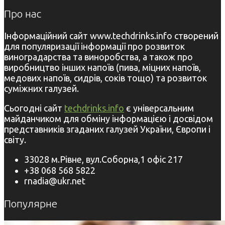
Про нас
Інформаційний сайт www.techdrinks.info створений
для популяризації інформації про розвиток
виноградарства та виноробства, а також про
виробництво інших напоїв (пива, міцних напоїв,
медових напоїв, сидрів, соків тощо) та розвиток
суміжних галузей.
Сьогодні сайт
techdrinks.info
є універсальним
майданчиком для обміну інформацією і досвідом
представників згаданих галузей України, Європи і
світу.
33028 м.Рівне, вул.Соборна,1 офіс 217
+38 068 568 5822
rnadia@ukr.net
Популярне