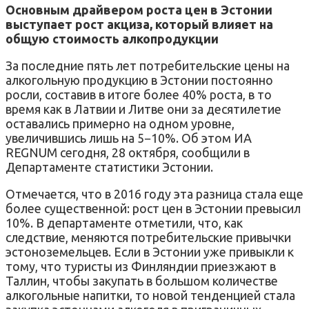
Основным драйвером роста цен в Эстонии
выступает рост акциза, который влияет на
общую стоимость алкопродукции
За последние пять лет потребительские цены на
алкогольную продукцию в Эстонии постоянно
росли, составив в итоге более 40% роста, в то
время как в Латвии и Литве они за десятилетие
оставались примерно на одном уровне,
увеличившись лишь на 5−10%. Об этом ИА
REGNUM сегодня, 28 октября, сообщили в
Департаменте статистики Эстонии.
Отмечается, что в 2016 году эта разница стала еще
более существенной: рост цен в Эстонии превысил
10%. В департаменте отметили, что, как
следствие, меняются потребительские привычки
эстоноземельцев. Если в Эстонии уже привыкли к
тому, что туристы из Финляндии приезжают в
Таллин, чтобы закупать в большом количестве
алкогольные напитки, то новой тенденцией стала