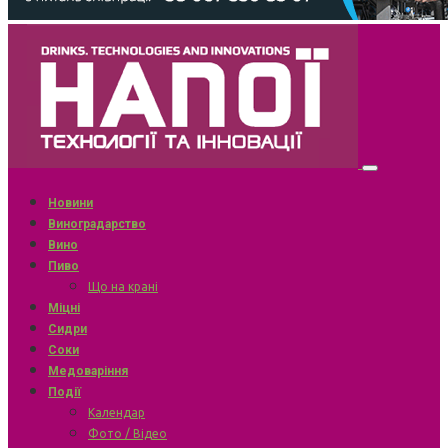
Новини
Виноградарство
Вино
Пиво
Що на крані
Міцні
Сидри
Соки
Медоваріння
Події
Календар
Фото / Відео