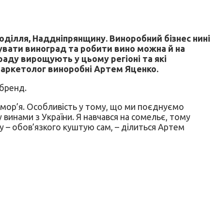
оділля, Наддніпрянщину. Виноробний бізнес нині
увати виноград та робити вино можна й на
раду вирощують у цьому регіоні та які
 маркетолог виноробні Артем Яценко.
 бренд.
мномор’я. Особливість у тому, що ми поєднуємо
винами з України. Я навчався на сомельє, тому
ду – обов’язкого куштую сам, – ділиться Артем