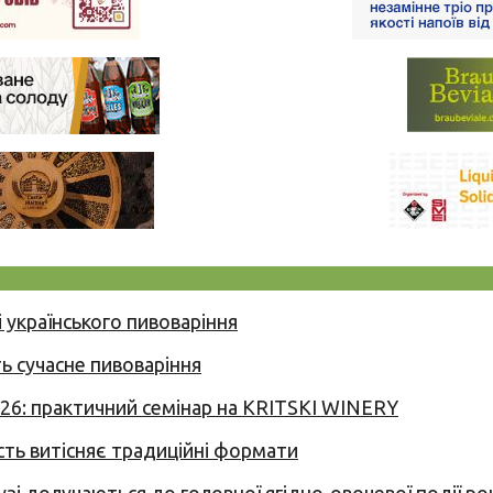
 українського пивоваріння
ь сучасне пивоваріння
026: практичний семінар на KRITSKI WINERY
сть витісняє традиційні формати