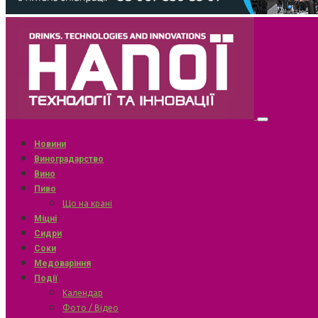
Новини
Виноградарство
Вино
Пиво
Що на крані
Міцні
Сидри
Соки
Медоваріння
Події
Календар
Фото / Відео