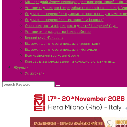
Міжнародний Форум пивоварів, дистиляторів і виробників н
Успішне садівництво і переробка: технології та інновації. В
Ягідництво і переробка в умовах воєнного стану: вчимося п
Ягідництво і переробка: технології та інновації
Овочівництво та ягідництво: відкритий і закритий ґрунт
Успішне виноградарство і виноробство
Винний клуб «Галерея»
Від землі до готового продукту (зерняткові)
Від землі до готового продукту (кісточкові)
Всеукраїнський горіховий форум
Конгрес із заморожування та холодної логістики ягід
Журнали
Усі журнали