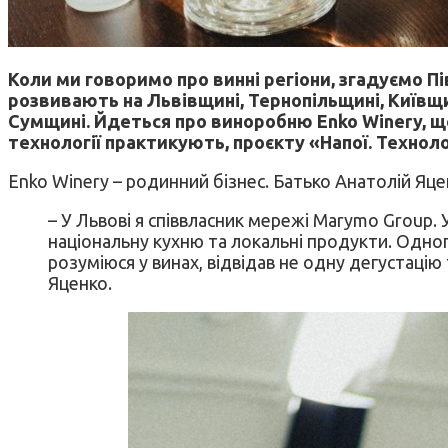
Коли ми говоримо про винні регіони, згадуємо П
розвивають на Львівщині, Тернопільщині, Київщ
Сумщині. Йдеться про виноробню Enko Winery, що
технології практикують, проєкту «Напої. Техноло
Enko Winery – родинний бізнес. Батько Анатолій Яц
– У Львові я співвласник мережі Marymo Group. 
національну кухню та локальні продукти. Одног
розуміюся у винах, відвідав не одну дегустацію
Яценко.