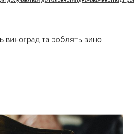
узі долучаються до головної ягідно-овочевої події ро
ь виноград та роблять вино