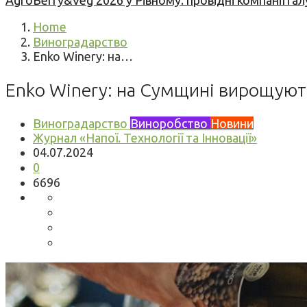
AgroBerry&Veg 2026 у Рівному: провідні компанії гал
Home
Виноградарство
Enko Winery: на…
Enko Winery: на Сумщині вирощуют
Виноградарство
Виноробство
Новини
Журнал «Напої. Технології та Інновації»
04.07.2024
0
6696