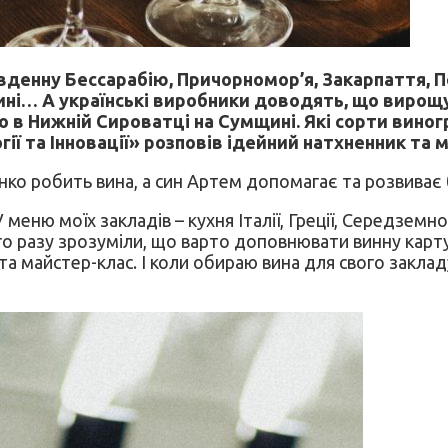
івденну Бессарабію, Причорномор’я, Закарпаття, П
ині… А українські виробники доводять, що вирощ
 в Нижній Сироватці на Сумщині. Які сорти виног
гії та Інновації» розповів ідейний натхненник та
енко робить вина, а син Артем допомагає та розвиває
У меню моїх закладів – кухня Італії, Греції, Середзе
о разу зрозуміли, що варто доповнювати винну карту 
 та майстер-клас. І коли обираю вина для свого закла