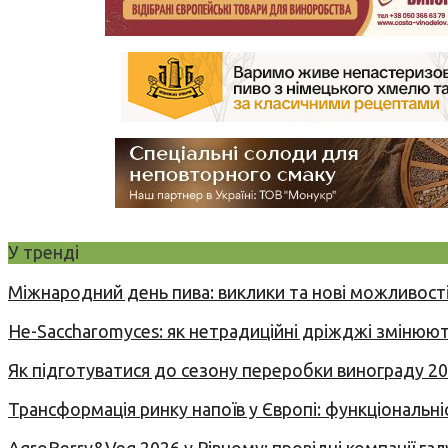
У тренді
Міжнародний день пива: виклики та нові можливості
Не-Saccharomyces: як нетрадиційні дріжджі змінюют
Як підготуватися до сезону переробки винограду 2
Трансформація ринку напоїв у Європі: функціональні