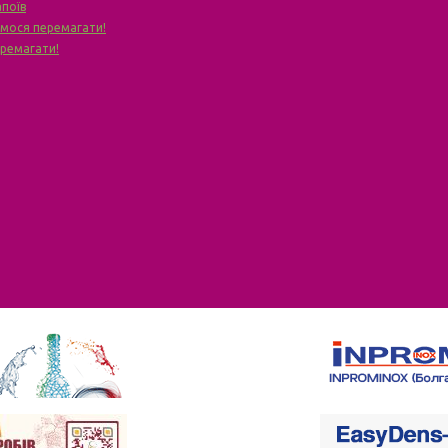
апоїв
чимося перемагати!
еремагати!