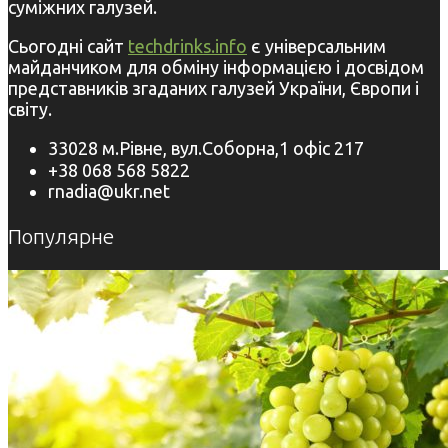
суміжних галузей.
Сьогодні сайт
techdrinks.info
є універсальним
майданчиком для обміну інформацією і досвідом
представників згаданих галузей України, Європи і
світу.
33028 м.Рівне, вул.Соборна,1 офіс 217
+38 068 568 5822
rnadia@ukr.net
Популярне