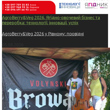
AgroBerry&Veg 2026. Ягідно-овочевий бізнес та
переробка: технології, інновації, успіх
AgroBerry&Veg 2026 у Рівному: провідні
05.08.2026