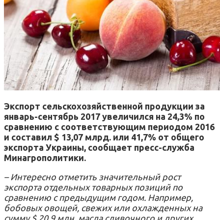
Экспорт сельскохозяйственной продукции за
январь-сентябрь 2017 увеличился на 24,3% по
сравнению с соответствующим периодом 2016
и составил $ 13,07 млрд. или 41,7% от общего
экспорта Украины,
сообщает пресс-служба
Минагрополитики.
–
Интересно отметить значительный рост
экспорта отдельных товарных позиций по
сравнению с предыдущим годом.
Например,
бобовых овощей, свежих или охлажденных на
сумму $ 20,9 млн, масла сливочного и других