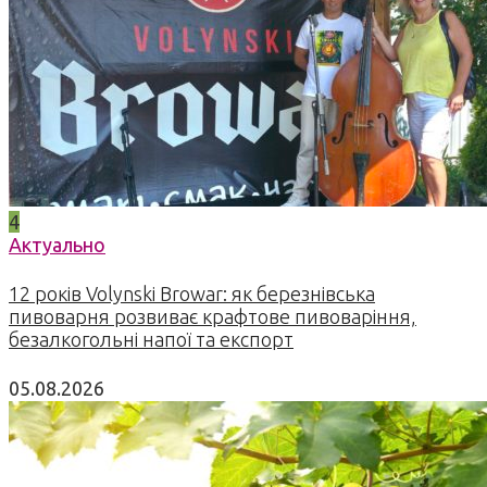
4
Актуально
12 років Volynski Browar: як березнівська
пивоварня розвиває крафтове пивоваріння,
безалкогольні напої та експорт
05.08.2026