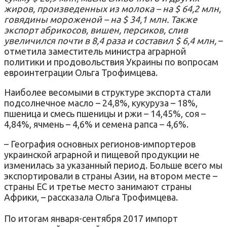
жиров, произведенных из молока – на $ 64,2 млн,
говядины мороженой – на $ 34,1 млн. Также
экспорт абрикосов, вишен, персиков, слив
увеличился
почти в 8,4 раза и составил $ 6,4 млн,
–
отметила заместитель министра аграрной
политики и продовольствия Украины по вопросам
евроинтеграции Ольга Трофимцева.
Наиболее весомыми в структуре экспорта стали
подсолнечное масло – 24,8%, кукуруза – 18%,
пшеница и смесь пшеницы и ржи – 14,45%, соя –
4,84%, ячмень – 4,6% и семена
рапса – 4,6%.
– География основных регионов-импортеров
украинской аграрной и пищевой продукции не
изменилась за указанный период.
Больше всего мы
экспортировали в страны Азии, на втором месте –
страны ЕС и третье место занимают страны
Африки, – рассказала Ольга Трофимцева.
П
о итогам января-сентября 2017 импорт