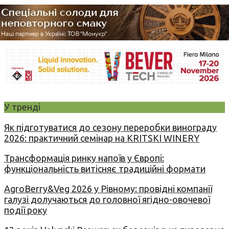
У тренді
Як підготуватися до сезону переробки винограду
2026: практичний семінар на KRITSKI WINERY
Трансформація ринку напоїв у Європі:
функціональність витісняє традиційні формати
AgroBerry&Veg 2026 у Рівному: провідні компанії
галузі долучаються до головної ягідно-овочевої
події року