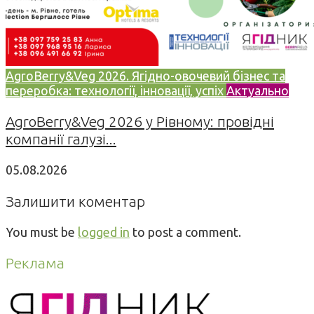
AgroBerry&Veg 2026. Ягідно-овочевий бізнес та
переробка: технології, інновації, успіх
Актуально
AgroBerry&Veg 2026 у Рівному: провідні
компанії галузі...
05.08.2026
Залишити коментар
You must be
logged in
to post a comment.
Реклама