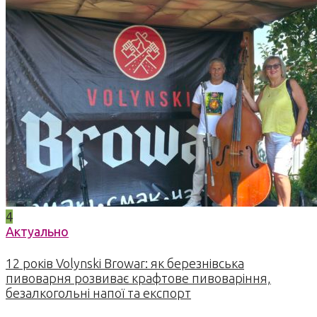
4
Актуально
12 років Volynski Browar: як березнівська
пивоварня розвиває крафтове пивоваріння,
безалкогольні напої та експорт