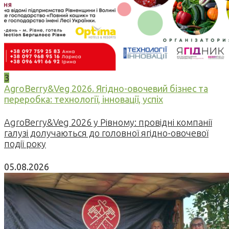
3
AgroBerry&Veg 2026. Ягідно-овочевий бізнес та
переробка: технології, інновації, успіх
AgroBerry&Veg 2026 у Рівному: провідні компанії
галузі долучаються до головної ягідно-овочевої
події року
05.08.2026