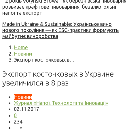
12 років Volynski Browar: як березнівська пивоварня
розвиває крафтове пивоваріння, безалкогольні
напої та експорт
Made in Ukraine & Sustainable: Українське вино
нового покоління — як ESG-практики формують
майбутнє виноробства
Home
Новини
Экспорт косточковых в…
Экспорт косточковых в Украине
увеличился в 8 раз
Новини
Журнал «Напої. Технології та Інновації»
02.11.2017
0
234