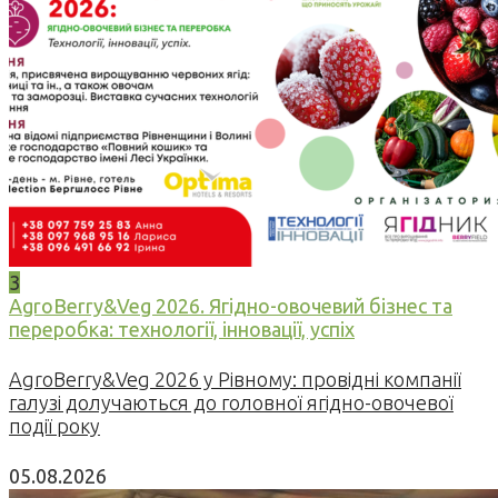
3
AgroBerry&Veg 2026. Ягідно-овочевий бізнес та
переробка: технології, інновації, успіх
AgroBerry&Veg 2026 у Рівному: провідні компанії
галузі долучаються до головної ягідно-овочевої
події року
05.08.2026