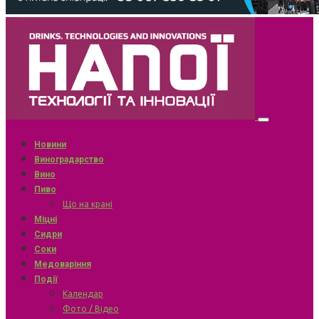
Новини
Виноградарство
Вино
Пиво
Що на крані
Міцні
Сидри
Соки
Медоваріння
Події
Календар
Фото / Відео