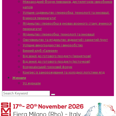
Міжнародний Форум пивоварів, дистиляторів і виробників
напоїв
Успішне садівництво і переробка: технології та інновації.
Вчимося перемагати!
Ягідництво і переробка в умовах воєнного стану: вчимося
перемагати!
Ягідництво і переробка: технології та інновації
Овочівництво та ягідництво: відкритий і закритий ґрунт
Успішне виноградарство і виноробство
Винний клуб «Галерея»
Від землі до готового продукту (зерняткові)
Від землі до готового продукту (кісточкові)
Всеукраїнський горіховий форум
Конгрес із заморожування та холодної логістики ягід
Журнали
Усі журнали