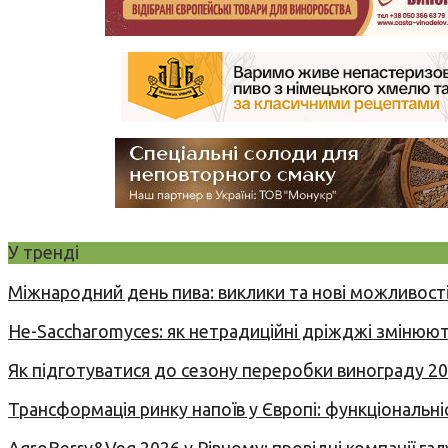
У тренді
Міжнародний день пива: виклики та нові можливості
Не-Saccharomyces: як нетрадиційні дріжджі змінюют
Як підготуватися до сезону переробки винограду 2
Трансформація ринку напоїв у Європі: функціональні