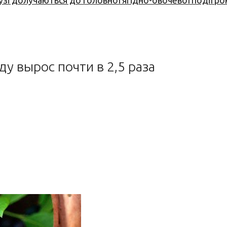
узі долучаються до головної ягідно-овочевої події ро
ду вырос почти в 2,5 раза