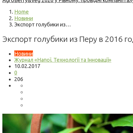
AgroBerry&Veg 2026 у Рівному: провідні компанії гал
Home
Новини
Экспорт голубики из…
Экспорт голубики из Перу в 2016 го
Новини
Журнал «Напої. Технології та Інновації»
10.02.2017
0
206