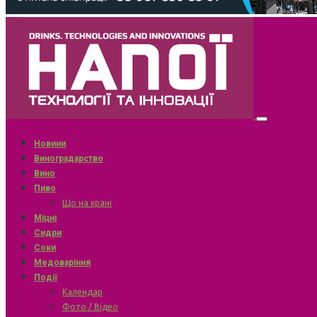
Новини
Виноградарство
Вино
Пиво
Що на крані
Міцні
Сидри
Соки
Медоваріння
Події
Календар
Фото / Відео