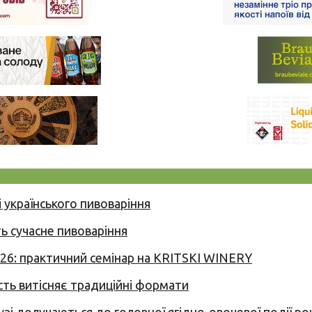
 українського пивоваріння
ь сучасне пивоваріння
026: практичний семінар на KRITSKI WINERY
сть витісняє традиційні формати