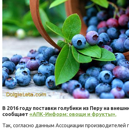
В 2016 году поставки голубики из Перу на внеш
сообщает
«АПК-Информ: овощи и фрукты».
Так, согласно данным Ассоциации производителей г