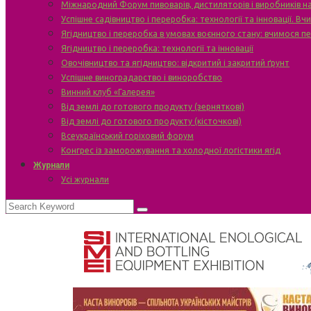
Міжнародний Форум пивоварів, дистиляторів і виробників н
Успішне садівництво і переробка: технології та інновації. В
Ягідництво і переробка в умовах воєнного стану: вчимося п
Ягідництво і переробка: технології та інновації
Овочівництво та ягідництво: відкритий і закритий ґрунт
Успішне виноградарство і виноробство
Винний клуб «Галерея»
Від землі до готового продукту (зерняткові)
Від землі до готового продукту (кісточкові)
Всеукраїнський горіховий форум
Конгрес із заморожування та холодної логістики ягід
Журнали
Усі журнали