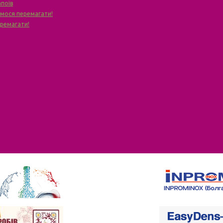
апоїв
чимося перемагати!
еремагати!