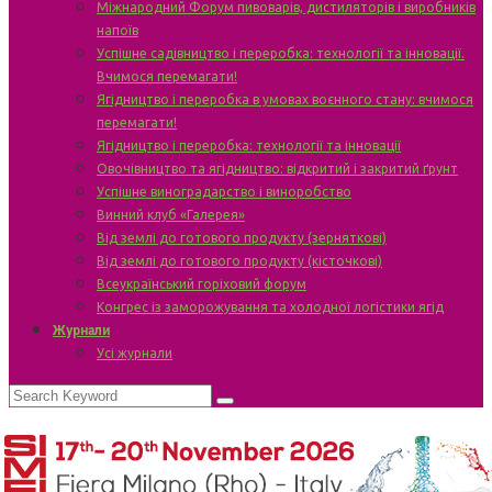
Міжнародний Форум пивоварів, дистиляторів і виробників
напоїв
Успішне садівництво і переробка: технології та інновації.
Вчимося перемагати!
Ягідництво і переробка в умовах воєнного стану: вчимося
перемагати!
Ягідництво і переробка: технології та інновації
Овочівництво та ягідництво: відкритий і закритий ґрунт
Успішне виноградарство і виноробство
Винний клуб «Галерея»
Від землі до готового продукту (зерняткові)
Від землі до готового продукту (кісточкові)
Всеукраїнський горіховий форум
Конгрес із заморожування та холодної логістики ягід
Журнали
Усі журнали