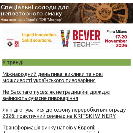
У тренді
Міжнародний день пива: виклики та нові
можливості українського пивоваріння
Не-Saccharomyces: як нетрадиційні дріжджі
змінюють сучасне пивоваріння
Як підготуватися до сезону переробки винограду
2026: практичний семінар на KRITSKI WINERY
Трансформація ринку напоїв у Європі: