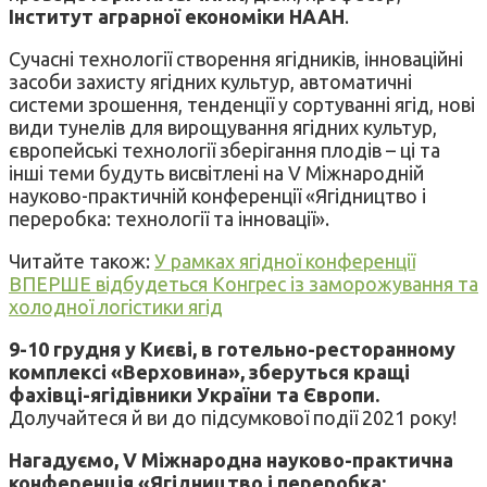
Інститут аграрної економіки НААН
.
Сучасні технології створення ягідників, інноваційні
засоби захисту ягідних культур, автоматичні
системи зрошення, тенденції у сортуванні ягід, нові
види тунелів для вирощування ягідних культур,
європейські технології зберігання плодів – ці та
інші теми будуть висвітлені на V Міжнародній
науково-практичній конференції «Ягідництво і
переробка: технології та інновації».
Читайте також:
У рамках ягідної конференції
ВПЕРШЕ відбудеться Конгрес із заморожування та
холодної логістики ягід
9-10 грудня у Києві, в готельно-ресторанному
комплексі «Верховина», зберуться кращі
фахівці-ягідівники України та Європи.
Долучайтеся й ви до підсумкової події 2021 року!
Нагадуємо, V Міжнародна науково-практична
конференція «Ягідництво і переробка: