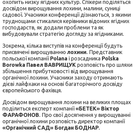
охопить низку ягідних культур. Спікери поділяться
досвідом вирощування лохини, малини, суниці
садової. Учасники конференції дізнаються, з якими
труднощами стикалися керівники відомих ягідних
господарств, як додали проблеми та як
вибудовували стратегію догляду за ягідниками.
Зокрема, кілька виступів на конференції будуть
присвячені вирощуванню
лохини
. Представник
польської компанії
Polana
і розсадника
Polska
Borowka Павел ВАВРИЩУК
розповість про шляхи
збільшення прибутковості від вирощування
органічної лохини. Учасники заходу отримають
дієві лайфхаки на основі багаторічного досвіду
європейського фахівця.
Досвідом вирощування лохини на великих площах
поділиться експерт компанії
«БЕТЕК» Віктор
ФАРАФОНОВ
. Про свої досягнення у вирощуванні
органічної лохини розповість директор компанії
«Органічний САД» Богдан БОДНАР
.