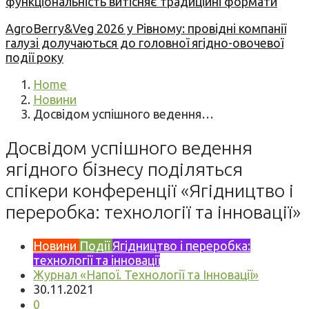
функціональність витісняє традиційні формати
AgroBerry&Veg 2026 у Рівному: провідні компанії
галузі долучаються до головної ягідно-овочевої
події року
Home
Новини
Досвідом успішного ведення…
Досвідом успішного ведення
ягідного бізнесу поділяться
спікери конференції «Ягідництво і
переробка: технології та інновації»
Новини
Події
Ягідництво і переробка:
технології та інновації
Журнал «Напої. Технології та Інновації»
30.11.2021
0