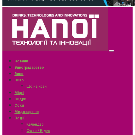
Новини
Виноградарство
Вино
Пиво
Що на крані
Міцні
Сидри
Соки
Медоваріння
Події
Календар
Фото / Відео