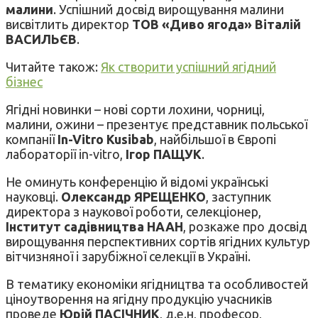
малини
. Успішний досвід вирощування малини
висвітлить директор
ТОВ «Диво ягода» Віталій
ВАСИЛЬЄВ
.
Читайте також:
Як створити успішний ягідний
бізнес
Ягідні новинки – нові сорти лохини, чорниці,
малини, ожини – презентує представник польської
компанії
In-Vitro Kusibab
, найбільшої в Європі
лабораторії in-vitro,
Ігор ПАЩУК
.
Не оминуть конференцію й відомі українські
науковці.
Олександр ЯРЕЩЕНКО
, заступник
директора з наукової роботи, селекціонер,
Інститут садівництва НААН
, розкаже про досвід
вирощування перспективних сортів ягідних культур
вітчизняної і зарубіжної селекції в Україні.
В тематику економіки ягідництва та особливостей
ціноутворення на ягідну продукцію учасників
проведе
Юрій ПАСІЧНИК
, д.е.н, професор,