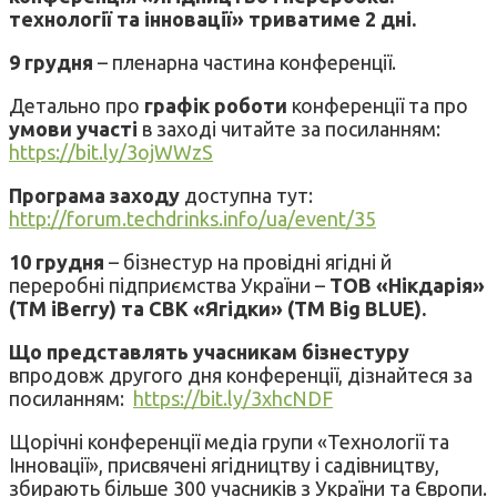
технології та інновації» триватиме 2 дні.
9 грудня
– пленарна частина конференції.
Детально про
графік роботи
конференції та про
умови участі
в заході читайте за посиланням:
https://bit.ly/3ojWWzS
Програма заходу
доступна тут:
http://forum.techdrinks.info/ua/event/35
10 грудня
– бізнестур на провідні ягідні й
переробні підприємства України –
ТОВ «Нікдарія»
(ТМ iBerry) та СВК «Ягідки» (TM Big BLUE).
Що представлять учасникам бізнестуру
впродовж другого дня конференції, дізнайтеся за
посиланням:
https://bit.ly/3xhcNDF
Щорічні конференції медіа групи «Технології та
Інновації», присвячені ягідництву і садівництву,
збирають більше 300 учасників з України та Європи.