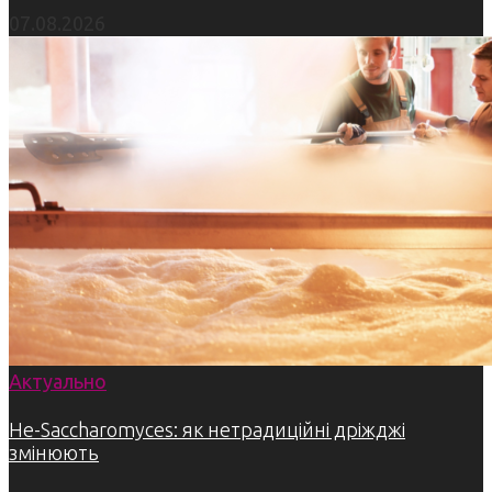
07.08.2026
Актуально
Не-Saccharomyces: як нетрадиційні дріжджі
змінюють