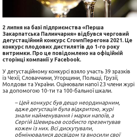
2 липня на базі підприємства «Перша
Закарпатська Палинчарня» відбувся черговий
дегустаційний конкурс CrownПерегона 2021. Це
конкурс плодових дистилятів до 1-го року
витримки. Про це повідомлено на офіційній
сторінці компанії у Facebook.
У дегустаційному конкурсі взяло участь 39 зразків
із Чехії, Словаччини, Угорщини, Польщі, Грузії,
Молдови та України. Оцінювали напої 23 члени журі
за допомогою 10-ти та 100-бальної шкали.
– Цей конкурс був дещо неординарним,
адже дегустація була відкритою, журі
знали найменування і марки напоїв, а
Сергій Шевирьов особисто презентував
кожен із них. Всі дискутували,
обмінювалися досвідом та вносили свої