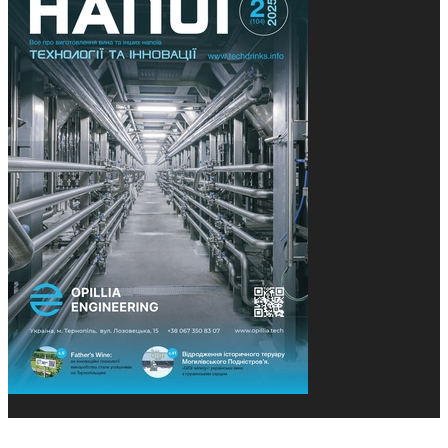
© 2013-2026 Засновники: Конєва К.В., Ящук Н.І.