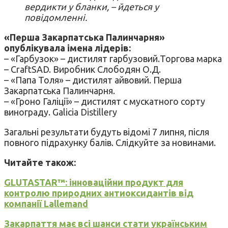
вердикти у бланки, – йдеться у
повідомленні.
«Перша Закарпатська Палинчарня»
опублікувала імена лідерів:
– «Гарбузок» – дистилят гарбузовий.Торгова марка
– CraftSAD. Виробник Слободян О.Д.
– «Папа Толя» – дистилят айвовий. Перша
Закарпатська Палинчарня.
– «Гроно Галіції» – дистилят с мускатного сорту
винограду. Galicia Distillery
Загальні результати будуть відомі 7 липня, після
повного підрахунку балів. Слідкуйте за новинами.
Читайте також:
GLUTASTAR™: інноваційни продукт для
контролю природних антиоксидантів від
компанії Lallemand
Закарпаття має всі шанси стати українським