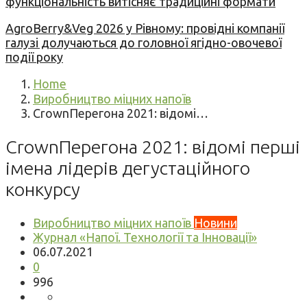
функціональність витісняє традиційні формати
AgroBerry&Veg 2026 у Рівному: провідні компанії
галузі долучаються до головної ягідно-овочевої
події року
Home
Виробництво міцних напоїв
CrownПерегона 2021: відомі…
CrownПерегона 2021: відомі перші
імена лідерів дегустаційного
конкурсу
Виробництво міцних напоїв
Новини
Журнал «Напої. Технології та Інновації»
06.07.2021
0
996