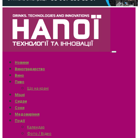
Новини
Виноградарство
Вино
Пиво
Що на крані
Міцні
Сидри
Соки
Медоваріння
Події
Календар
Фото / Відео