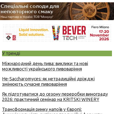
У тренді
Міжнародний день пива: виклики та нові
можливості українського пивоваріння
Не-Saccharomyces: як нетрадиційні дріжджі
змінюють сучасне пивоваріння
Як підготуватися до сезону переробки винограду
2026: практичний семінар на KRITSKI WINERY
Трансформація ринку напоїв у Європі: