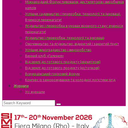
Міжнародний Форум пивоварів, дистиляторів і виробників
напоїв
Успішне садівництво і переробка: технології та інновації.
Вчимося перемагати!
Ягідництво і переробка в умовах воєнного стану: вчимося
перемагати!
Ягідництво і переробка: технології та інновації
Овочівництво та ягідництво: відкритий і закритий ґрунт
Успішне виноградарство і виноробство
Винний клуб «Галерея»
Від землі до готового продукту (зерняткові)
Від землі до готового продукту (кісточкові)
Всеукраїнський горіховий форум
Конгрес із заморожування та холодної логістики ягід
Журнали
Усі журнали