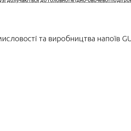
узі долучаються до головної ягідно-овочевої події ро
мисловості та виробництва напоїв 