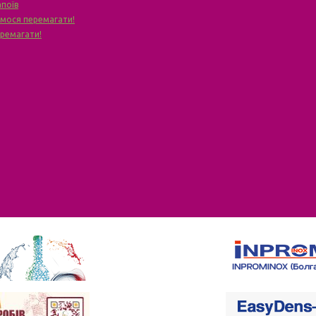
апоїв
чимося перемагати!
еремагати!