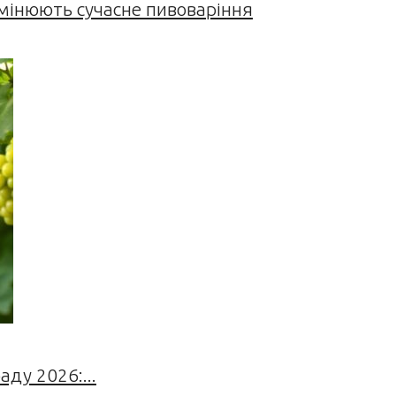
змінюють сучасне пивоваріння
ду 2026:...