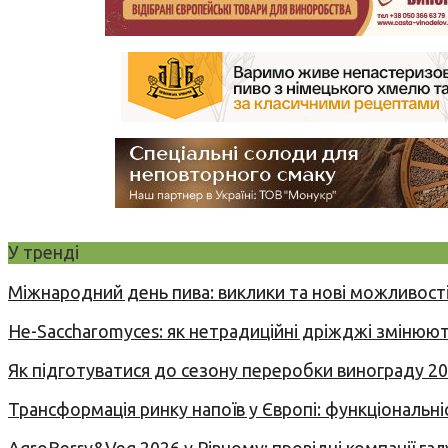
У тренді
Міжнародний день пива: виклики та нові можливості
Не-Saccharomyces: як нетрадиційні дріжджі змінюют
Як підготуватися до сезону переробки винограду 2
Трансформація ринку напоїв у Європі: функціональні