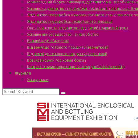
Міжнародний Форум пивоварів, дистиляторів і виробників н
Успішне садівництво і переробка: технології та інновації. В
Ягідництво і переробка в умовах воєнного стану: вчимося п
Ягідництво і переробка: технології та інновації
Овочівництво та ягідництво: відкритий і закритий ґрунт
Успішне виноградарство і виноробство
Винний клуб «Галерея»
Від землі до готового продукту (зерняткові)
Від землі до готового продукту (кісточкові)
Всеукраїнський горіховий форум
Конгрес із заморожування та холодної логістики ягід
Журнали
Усі журнали