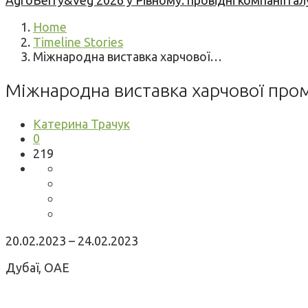
AgroBerry&Veg 2026 у Рівному: провідні компанії гал
Home
Timeline Stories
Міжнародна виставка харчової…
Міжнародна виставка харчової про
Катерина Трачук
0
219
20.02.2023 – 24.02.2023
Дубаї, ОАЕ