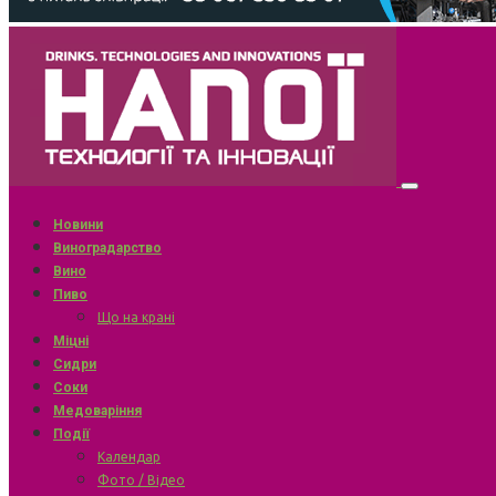
Новини
Виноградарство
Вино
Пиво
Що на крані
Міцні
Сидри
Соки
Медоваріння
Події
Календар
Фото / Відео