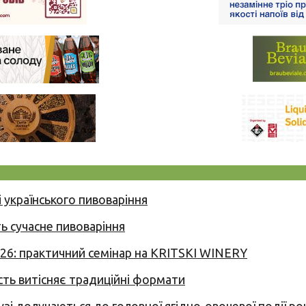
 українського пивоваріння
ь сучасне пивоваріння
026: практичний семінар на KRITSKI WINERY
сть витісняє традиційні формати