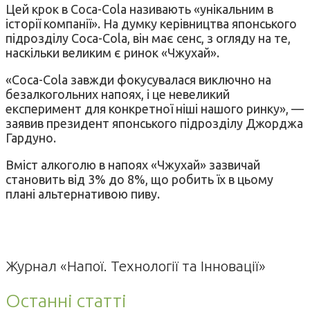
Цей крок в Coca-Cola називають «унікальним в
історії компанії». На думку керівництва японського
підрозділу Coca-Cola, він має сенс, з огляду на те,
наскільки великим є ринок «Чжухай».
«Coca-Cola завжди фокусувалася виключно на
безалкогольних напоях, і це невеликий
експеримент для конкретної ніші нашого ринку», —
заявив президент японського підрозділу Джорджа
Гардуно.
Вміст алкоголю в напоях «Чжухай» зазвичай
становить від 3% до 8%, що робить їх в цьому
плані альтернативою пиву.
Журнал «Напої. Технології та Інновації»
Останні статті