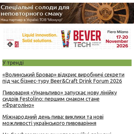
У тренді
«Волинський Бровар» відкриє виробничі секрети
під час бізнес-туру Beer&Craft Drink Forum 2026
Пивоварня «Уманьпиво» запускає нову лінійку
сидрів Festolino: першим смаком стане
«Фраголіно»
Міжнародний день пива: виклики та нові
можливості українського пивоваріння