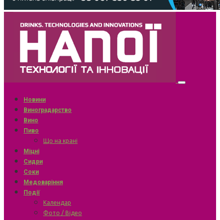
Новини
Виноградарство
Вино
Пиво
Що на крані
Міцні
Сидри
Соки
Медоваріння
Події
Календар
Фото / Відео