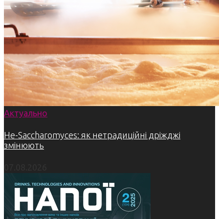
Актуально
Не-Saccharomyces: як нетрадиційні дріжджі
змінюють
07.08.2026