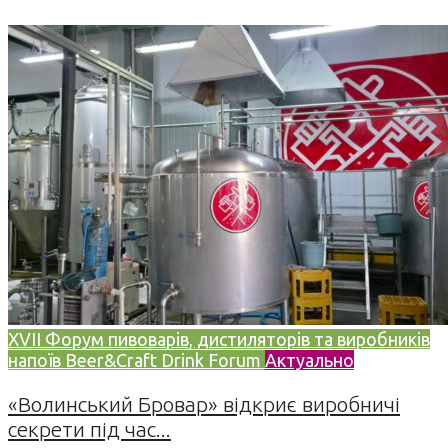
XVII Форум пивоварів, дистиляторів та виробників
напоїв Beer&Craft Drink Forum
Актуально
«Волинський Бровар» відкриє виробничі
секрети під час...