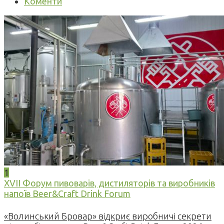
Коменти
1
XVII Форум пивоварів, дистиляторів та виробників
напоїв Beer&Craft Drink Forum
«Волинський Бровар» відкриє виробничі секрети