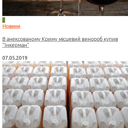
2
Новини
В анексованому Криму місцевий винороб купив
“Інкерман”
07.05.2019