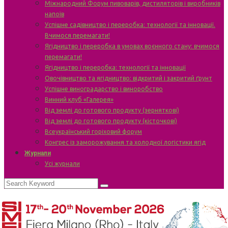
Міжнародний Форум пивоварів, дистиляторів і виробників
напоїв
Успішне садівництво і переробка: технології та інновації.
Вчимося перемагати!
Ягідництво і переробка в умовах воєнного стану: вчимося
перемагати!
Ягідництво і переробка: технології та інновації
Овочівництво та ягідництво: відкритий і закритий ґрунт
Успішне виноградарство і виноробство
Винний клуб «Галерея»
Від землі до готового продукту (зерняткові)
Від землі до готового продукту (кісточкові)
Всеукраїнський горіховий форум
Конгрес із заморожування та холодної логістики ягід
Журнали
Усі журнали