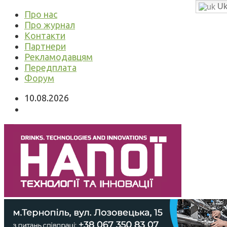
Uk
Про нас
Про журнал
Контакти
Партнери
Рекламодавцям
Передплата
Форум
10.08.2026