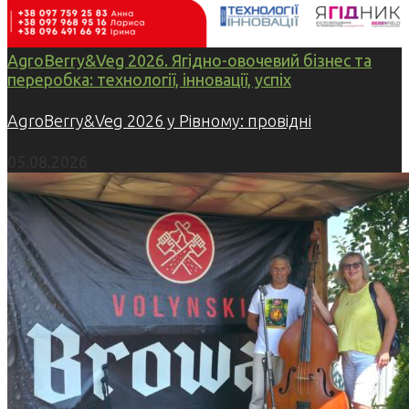
AgroBerry&Veg 2026. Ягідно-овочевий бізнес та
переробка: технології, інновації, успіх
AgroBerry&Veg 2026 у Рівному: провідні
05.08.2026