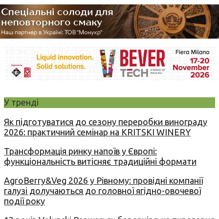
У тренді
Як підготуватися до сезону переробки винограду
2026: практичний семінар на KRITSKI WINERY
Трансформація ринку напоїв у Європі:
функціональність витісняє традиційні формати
AgroBerry&Veg 2026 у Рівному: провідні компанії
галузі долучаються до головної ягідно-овочевої
події року