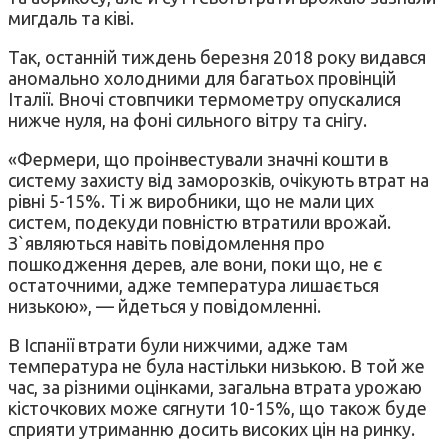
мигдаль та ківі.
Так, останній тиждень березня 2018 року видався
аномально холодними для багатьох провінцій
Італії. Вночі стовпчики термометру опускалися
нижче нуля, на фоні сильного вітру та снігу.
«Фермери, що проінвестували значні кошти в
систему захисту від заморозків, очікують втрат на
рівні 5-15%. Ті ж виробники, що не мали цих
систем, подекуди повністю втратили врожай.
З`являються навіть повідомлення про
пошкодження дерев, але вони, поки що, не є
остаточними, адже температура лишається
низькою», — йдеться у повідомленні.
В Іспанії втрати були нижчими, адже там
температура не була настільки низькою. В той же
час, за різними оцінками, загальна втрата урожаю
кісточкових може сягнути 10-15%, що також буде
сприяти утриманню досить високих цін на ринку.