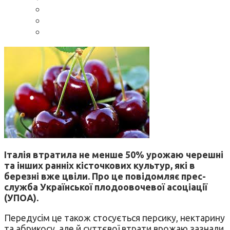
Італія втратила не менше 50% урожаю черешні
та інших ранніх кісточкових культур, які в
березні вже цвіли. Про це повідомляє прес-
служба Української плодоовочевої асоціації
(УПОА).
Передусім це також стосується персику, нектарину
та абрикосу, але й суттєвої втрати врожаю зазнали