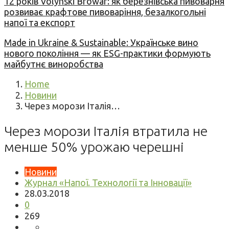
12 років Volynski Browar: як березнівська пивоварня
розвиває крафтове пивоваріння, безалкогольні
напої та експорт
Made in Ukraine & Sustainable: Українське вино
нового покоління — як ESG-практики формують
майбутнє виноробства
Home
Новини
Через морози Італія…
Через морози Італія втратила не
менше 50% урожаю черешні
Новини
Журнал «Напої. Технології та Інновації»
28.03.2018
0
269