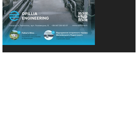
© 2013-2026 Засновники: Конєва К.В., Ящук Н.І.
Назва, концепція та дизайн проєктів медіагрупи
«Технології та Інновації» охороняється Законом
«Про авторське право». Редакція не відповідає за
тексти рекламних оголошень. Думка редакції
може не збігатися з точками зору авторів
публікацій. Передрук – з письмового дозволу
авторів проєкту.