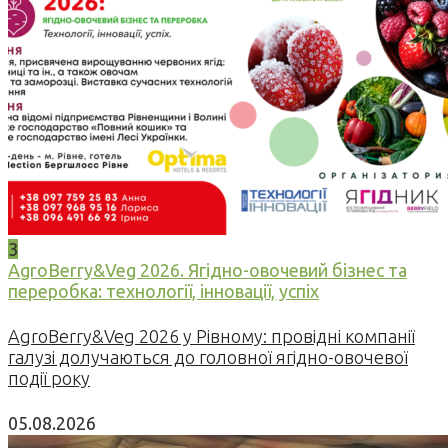
3
AgroBerry&Veg 2026. Ягідно-овочевий бізнес та
переробка: технології, інновації, успіх
AgroBerry&Veg 2026 у Рівному: провідні компанії
галузі долучаються до головної ягідно-овочевої
події року
05.08.2026