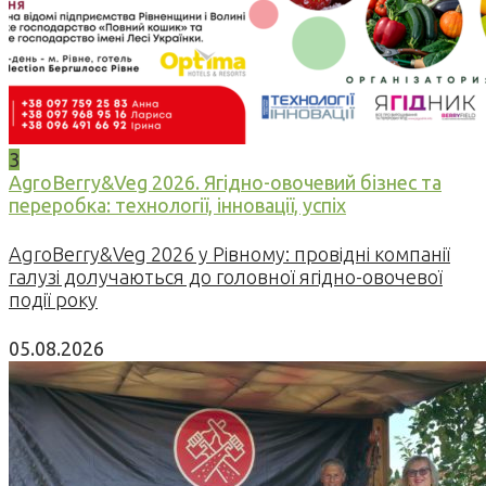
3
AgroBerry&Veg 2026. Ягідно-овочевий бізнес та
переробка: технології, інновації, успіх
AgroBerry&Veg 2026 у Рівному: провідні компанії
галузі долучаються до головної ягідно-овочевої
події року
05.08.2026