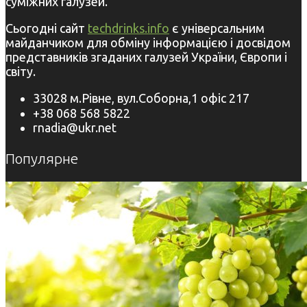
суміжних галузей.
Сьогодні сайт
techdrinks.info
є універсальним
майданчиком для обміну інформацією і досвідом
представників згаданих галузей України, Європи і
світу.
33028 м.Рівне, вул.Соборна,1 офіс 217
+38 068 568 5822
rnadia@ukr.net
Популярне