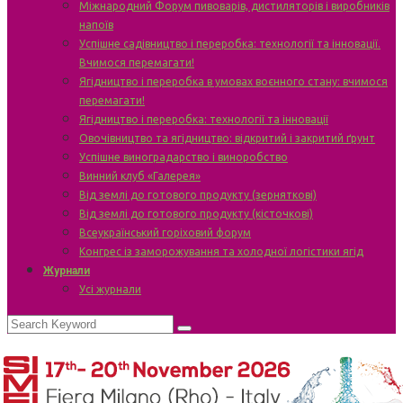
Міжнародний Форум пивоварів, дистиляторів і виробників
напоїв
Успішне садівництво і переробка: технології та інновації.
Вчимося перемагати!
Ягідництво і переробка в умовах воєнного стану: вчимося
перемагати!
Ягідництво і переробка: технології та інновації
Овочівництво та ягідництво: відкритий і закритий ґрунт
Успішне виноградарство і виноробство
Винний клуб «Галерея»
Від землі до готового продукту (зерняткові)
Від землі до готового продукту (кісточкові)
Всеукраїнський горіховий форум
Конгрес із заморожування та холодної логістики ягід
Журнали
Усі журнали