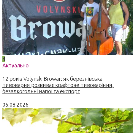
4
Актуально
12 років Volynski Browar: як березнівська
пивоварня розвиває крафтове пивоваріння,
безалкогольні напої та експорт
05.08.2026