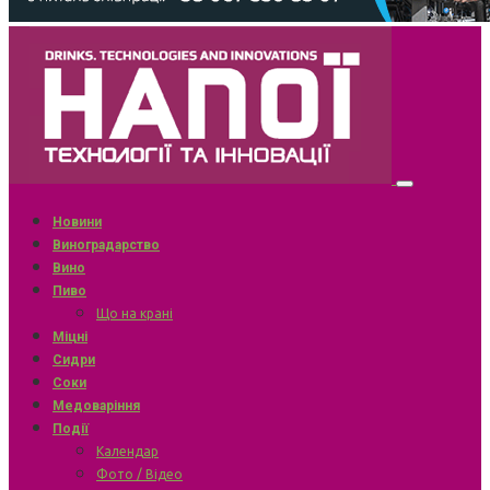
Новини
Виноградарство
Вино
Пиво
Що на крані
Міцні
Сидри
Соки
Медоваріння
Події
Календар
Фото / Відео