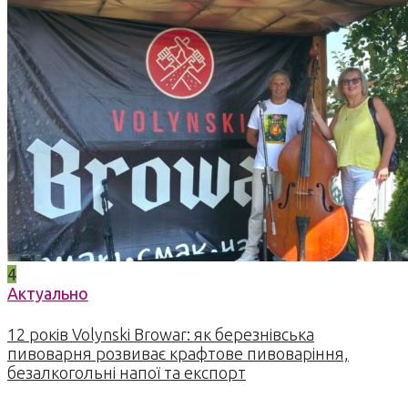
4
Актуально
12 років Volynski Browar: як березнівська
пивоварня розвиває крафтове пивоваріння,
безалкогольні напої та експорт