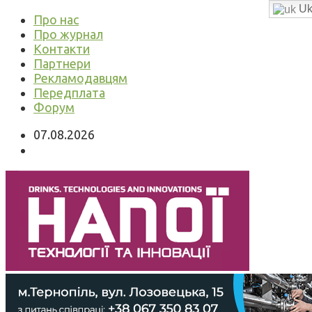
Uk
Про нас
Про журнал
Контакти
Партнери
Рекламодавцям
Передплата
Форум
07.08.2026