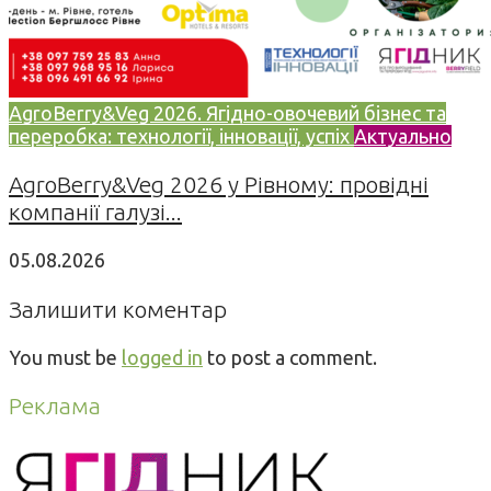
AgroBerry&Veg 2026. Ягідно-овочевий бізнес та
переробка: технології, інновації, успіх
Актуально
AgroBerry&Veg 2026 у Рівному: провідні
компанії галузі...
05.08.2026
Залишити коментар
You must be
logged in
to post a comment.
Реклама