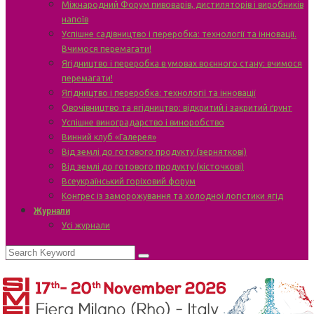
Міжнародний Форум пивоварів, дистиляторів і виробників
напоїв
Успішне садівництво і переробка: технології та інновації.
Вчимося перемагати!
Ягідництво і переробка в умовах воєнного стану: вчимося
перемагати!
Ягідництво і переробка: технології та інновації
Овочівництво та ягідництво: відкритий і закритий ґрунт
Успішне виноградарство і виноробство
Винний клуб «Галерея»
Від землі до готового продукту (зерняткові)
Від землі до готового продукту (кісточкові)
Всеукраїнський горіховий форум
Конгрес із заморожування та холодної логістики ягід
Журнали
Усі журнали