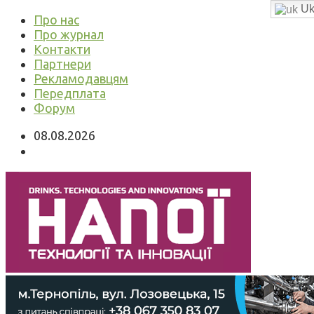
Uk
Про нас
Про журнал
Контакти
Партнери
Рекламодавцям
Передплата
Форум
08.08.2026