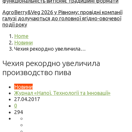
функціональність витісняє традиційні формати
AgroBerry&Veg 2026 у Рівному: провідні компанії
галузі долучаються до головної ягідно-овочевої
події року
Home
Новини
Чехия рекордно увеличила…
Чехия рекордно увеличила
производство пива
Новини
Журнал «Напої. Технології та Інновації»
27.04.2017
0
294