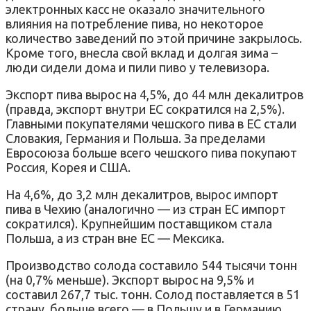
электронных касс не оказало значительного
влияния на потребление пива, но некоторое
количество заведений по этой причине закрылось.
Кроме того, внесла свой вклад и долгая зима –
люди сидели дома и пили пиво у телевизора.
Экспорт пива вырос на 4,5%, до 44 млн декалитров
(правда, экспорт внутри ЕС сократился на 2,5%).
Главными покупателями чешского пива в ЕС стали
Словакия, Германия и Польша. За пределами
Евросоюза больше всего чешского пива покупают
Россия, Корея и США.
На 4,6%, до 3,2 млн декалитров, вырос импорт
пива в Чехию (аналогично — из стран ЕС импорт
сократился). Крупнейшим поставщиком стала
Польша, а из стран вне ЕС — Мексика.
Производство солода составило 544 тысячи тонн
(на 0,7% меньше). Экспорт вырос на 9,5% и
составил 267,7 тыс. тонн. Солод поставляется в 51
страну, больше всего — в Польшу и в Германию.