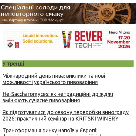
У тренді
Міжнародний день пива: виклики та нові
можливості українського пивоваріння
Не-Saccharomyces: як нетрадиційні дріжджі
змінюють сучасне пивоваріння
Як підготуватися до сезону переробки винограду
2026: практичний семінар на KRITSKI WINERY
Трансформація ринку напоїв у Європі: