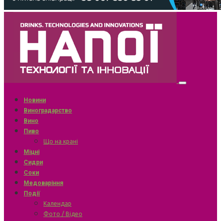
Новини
Виноградарство
Вино
Пиво
Що на крані
Міцні
Сидри
Соки
Медоваріння
Події
Календар
Фото / Відео