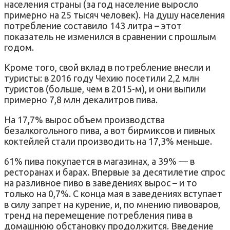
населения страны (за год население выросло
примерно на 25 тысяч человек). На душу населения
потребление составило 143 литра – этот
показатель не изменился в сравнении с прошлым
годом.
Кроме того, свой вклад в потребление внесли и
туристы: в 2016 году Чехию посетили 2,2 млн
туристов (больше, чем в 2015-м), и они выпили
примерно 7,8 млн декалитров пива.
На 17,7% вырос объем производства
безалкогольного пива, а вот бирмиксов и пивных
коктейлей стали производить на 17,3% меньше.
61% пива покупается в магазинах, а 39% — в
ресторанах и барах. Впервые за десятилетие спрос
на разливное пиво в заведениях вырос – и то
только на 0,7%. С конца мая в заведениях вступает
в силу запрет на курение, и, по мнению пивоваров,
тренд на перемещение потребления пива в
домашнюю обстановку продолжится. Введение