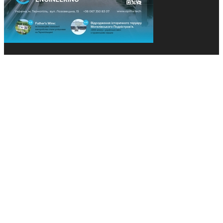
© 2013-2026 Засновники: Конєва К.В., Ящук Н.І.
Назва, концепція та дизайн проєктів медіагрупи
«Технології та Інновації» охороняється Законом
«Про авторське право». Редакція не відповідає за
тексти рекламних оголошень. Думка редакції
може не збігатися з точками зору авторів
публікацій. Передрук – з письмового дозволу
авторів проєкту.