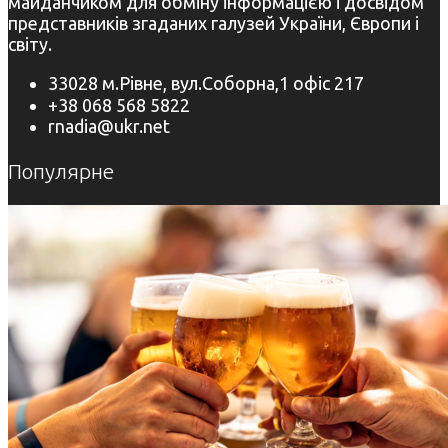
майданчиком для обміну інформацією і досвідом
представників згаданих галузей України, Європи і
світу.
33028 м.Рівне, вул.Соборна,1 офіс 217
+38 068 568 5822
rnadia@ukr.net
Популярне