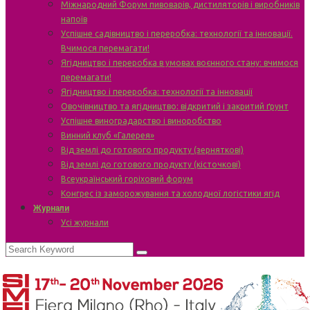
Міжнародний Форум пивоварів, дистиляторів і виробників
напоїв
Успішне садівництво і переробка: технології та інновації.
Вчимося перемагати!
Ягідництво і переробка в умовах воєнного стану: вчимося
перемагати!
Ягідництво і переробка: технології та інновації
Овочівництво та ягідництво: відкритий і закритий ґрунт
Успішне виноградарство і виноробство
Винний клуб «Галерея»
Від землі до готового продукту (зерняткові)
Від землі до готового продукту (кісточкові)
Всеукраїнський горіховий форум
Конгрес із заморожування та холодної логістики ягід
Журнали
Усі журнали