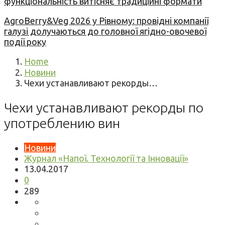
функціональність витісняє традиційні формати
AgroBerry&Veg 2026 у Рівному: провідні компанії
галузі долучаються до головної ягідно-овочевої
події року
Home
Новини
Чехи устанавливают рекорды…
Чехи устанавливают рекорды по
употреблению вин
Новини
Журнал «Напої. Технології та Інновації»
13.04.2017
0
289