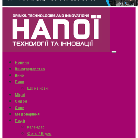
Новини
Виноградарство
Вино
Пиво
Що на крані
Міцні
Сидри
Соки
Медоваріння
Події
Календар
Фото / Відео