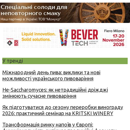
У тренді
Міжнародний день пива: виклики та нові
можливості українського пивоваріння
Не-Saccharomyces: як нетрадиційні дріжджі
змінюють сучасне пивоваріння
Як підготуватися до сезону переробки винограду
2026: практичний семінар на KRITSKI WINERY
Трансформація ринку напоїв у Європі: