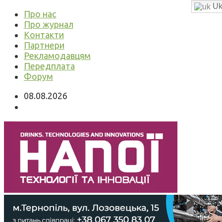
Uk
Про нас
Про журнал
Контакти
Партнери
Рекламодавцям
Передплата
Форум
08.08.2026