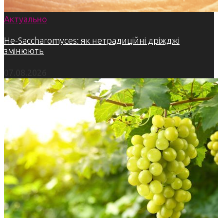
Актуально
Не-Saccharomyces: як нетрадиційні дріжджі
змінюють
07.08.2026