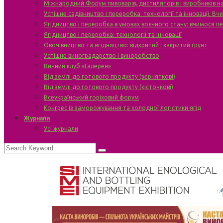
Міжнародний Форум пивоварів, дистиляторів і виробників н
Успішне садівництво і переробка: технології та інновації. В
Ягідництво і переробка в умовах воєнного стану: вчимося п
Ягідництво і переробка: технології та інновації
Овочівництво та ягідництво: відкритий і закритий ґрунт
Успішне виноградарство і виноробство
Винний клуб «Галерея»
Від землі до готового продукту (зерняткові)
Від землі до готового продукту (кісточкові)
Всеукраїнський горіховий форум
Конгрес із заморожування та холодної логістики ягід
Журнали
Усі журнали