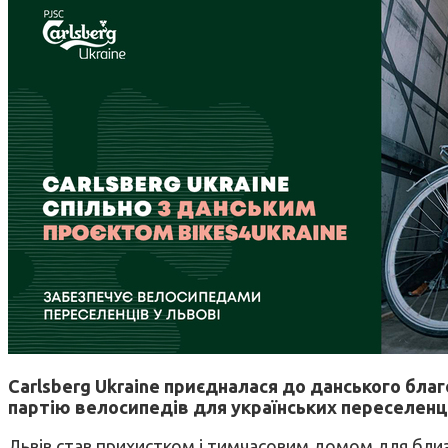
Carlsberg Ukraine приєдналася до данського благ
партію велосипедів для українських переселенц
Львів став прихистком і тимчасовим домом для близ