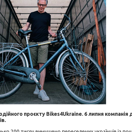
одійного проєкту Bikes4Ukraine. 6 липня компані
ів.
ько 200 тисяч вимушено переселених українців із поч