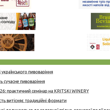
 українського пивоваріння
ь сучасне пивоваріння
026: практичний семінар на KRITSKI WINERY
сть витісняє традиційні формати