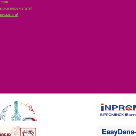
апоїв
чимося перемагати!
еремагати!