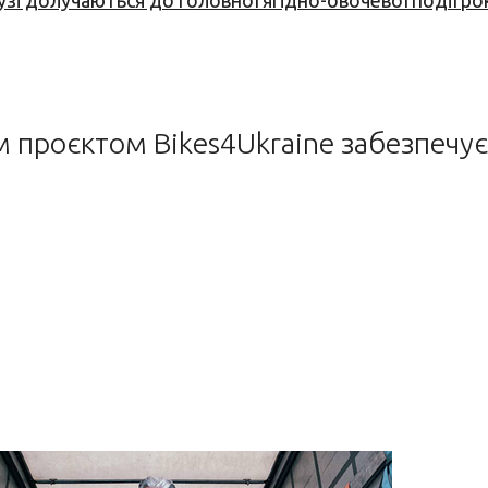
узі долучаються до головної ягідно-овочевої події ро
им проєктом Bikes4Ukraine забезпеч