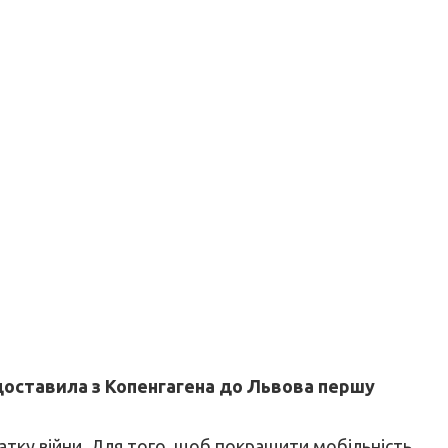
я доставила з Копенгагена до Львова першу
атку війни. Для того, щоб покращити мобільність