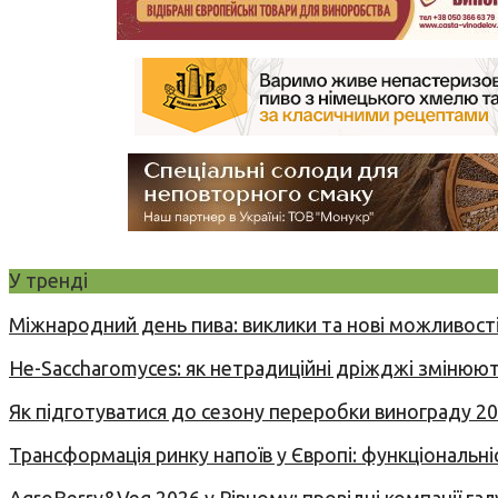
У тренді
Міжнародний день пива: виклики та нові можливості
Не-Saccharomyces: як нетрадиційні дріжджі змінюют
Як підготуватися до сезону переробки винограду 2
Трансформація ринку напоїв у Європі: функціональні