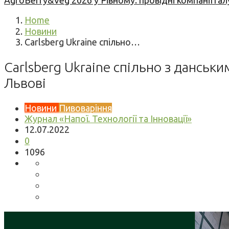
AgroBerry&Veg 2026 у Рівному: провідні компанії гал
Home
Новини
Carlsberg Ukraine спільно…
Carlsberg Ukraine спільно з данськ
Львові
Новини
Пивоваріння
Журнал «Напої. Технології та Інновації»
12.07.2022
0
1096