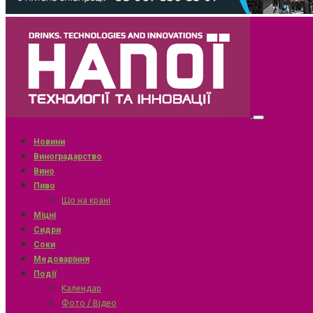
Новини
Виноградарство
Вино
Пиво
Що на крані
Міцні
Сидри
Соки
Медоваріння
Події
Календар
Фото / Відео