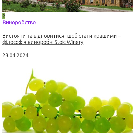
2
Виноробство
Вистояти та відновитися, щоб стати кращими –
філософія виноробні Stoic Winery
23.04.2024