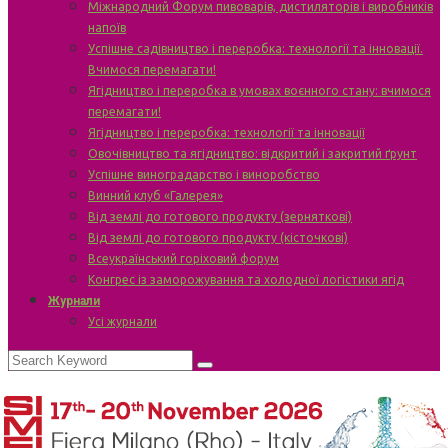
Міжнародний Форум пивоварів, дистиляторів і виробників
напоїв
Успішне садівництво і переробка: технології та інновації.
Вчимося перемагати!
Ягідництво і переробка в умовах воєнного стану: вчимося
перемагати!
Ягідництво і переробка: технології та інновації
Овочівництво та ягідництво: відкритий і закритий ґрунт
Успішне виноградарство і виноробство
Винний клуб «Галерея»
Від землі до готового продукту (зерняткові)
Від землі до готового продукту (кісточкові)
Всеукраїнський горіховий форум
Конгрес із заморожування та холодної логістики ягід
Журнали
Усі журнали