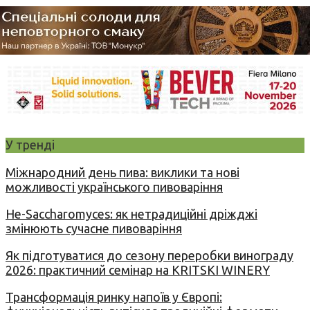
У тренді
Міжнародний день пива: виклики та нові
можливості українського пивоваріння
Не-Saccharomyces: як нетрадиційні дріжджі
змінюють сучасне пивоваріння
Як підготуватися до сезону переробки винограду
2026: практичний семінар на KRITSKI WINERY
Трансформація ринку напоїв у Європі: