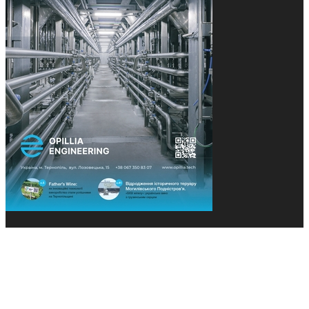
© 2013-2026 Засновники: Конєва К.В., Ящук Н.І.
Назва, концепція та дизайн проєктів медіагрупи
«Технології та Інновації» охороняється Законом
«Про авторське право». Редакція не відповідає за
тексти рекламних оголошень. Думка редакції