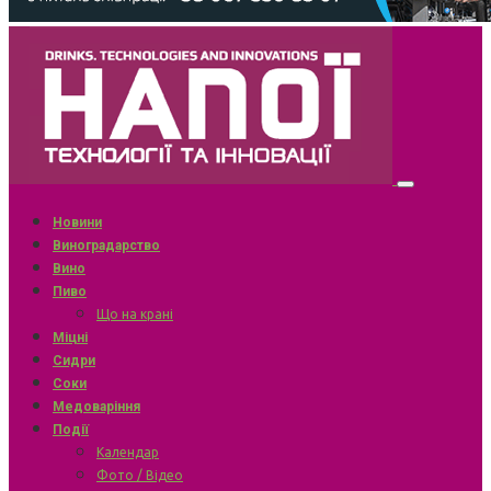
Новини
Виноградарство
Вино
Пиво
Що на крані
Міцні
Сидри
Соки
Медоваріння
Події
Календар
Фото / Відео