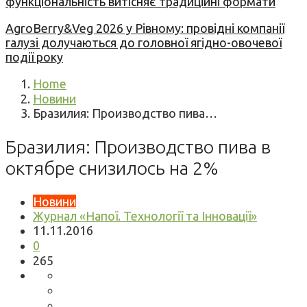
функціональність витісняє традиційні формати
AgroBerry&Veg 2026 у Рівному: провідні компанії
галузі долучаються до головної ягідно-овочевої
події року
Home
Новини
Бразилия: Производство пива…
Бразилия: Производство пива в
октябре снизилось на 2%
Новини
Журнал «Напої. Технології та Інновації»
11.11.2016
0
265