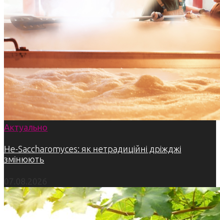
Актуально
Не-Saccharomyces: як нетрадиційні дріжджі
змінюють
07.08.2026