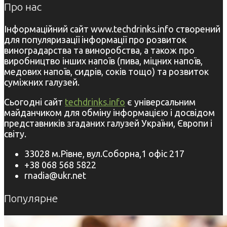
Про нас
Інформаційний сайт www.techdrinks.info створений
для популяризації інформації про розвиток
виноградарства та виноробства, а також про
виробництво інших напоїв (пива, міцних напоїв,
медових напоїв, сидрів, соків тощо) та розвиток
суміжних галузей.
Сьогодні сайт
techdrinks.info
є універсальним
майданчиком для обміну інформацією і досвідом
представників згаданих галузей України, Європи і
світу.
33028 м.Рівне, вул.Соборна,1 офіс 217
+38 068 568 5822
rnadia@ukr.net
Популярне