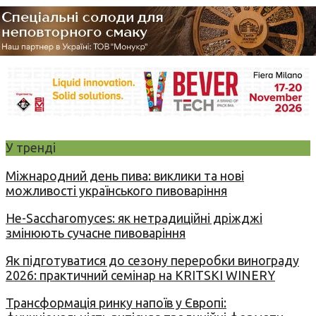
У тренді
Міжнародний день пива: виклики та нові
можливості українського пивоваріння
Не-Saccharomyces: як нетрадиційні дріжджі
змінюють сучасне пивоваріння
Як підготуватися до сезону переробки винограду
2026: практичний семінар на KRITSKI WINERY
Трансформація ринку напоїв у Європі: