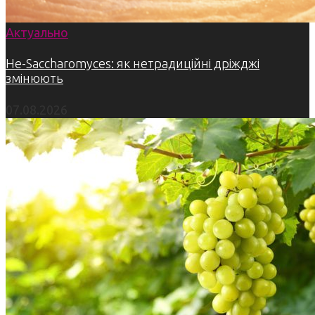
Актуально
Не-Saccharomyces: як нетрадиційні дріжджі
змінюють
07.08.2026