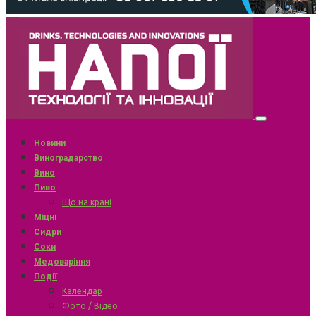
Новини
Виноградарство
Вино
Пиво
Що на крані
Міцні
Сидри
Соки
Медоваріння
Події
Календар
Фото / Відео