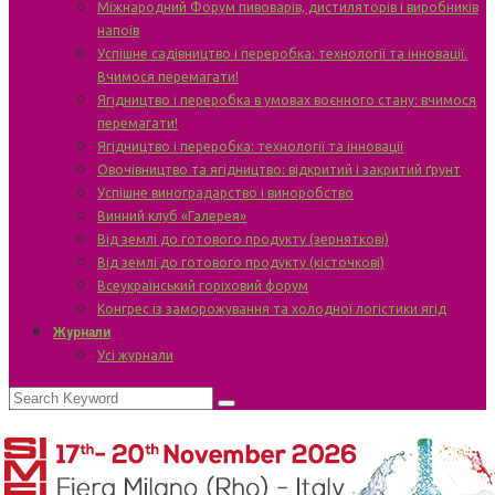
Міжнародний Форум пивоварів, дистиляторів і виробників
напоїв
Успішне садівництво і переробка: технології та інновації.
Вчимося перемагати!
Ягідництво і переробка в умовах воєнного стану: вчимося
перемагати!
Ягідництво і переробка: технології та інновації
Овочівництво та ягідництво: відкритий і закритий ґрунт
Успішне виноградарство і виноробство
Винний клуб «Галерея»
Від землі до готового продукту (зерняткові)
Від землі до готового продукту (кісточкові)
Всеукраїнський горіховий форум
Конгрес із заморожування та холодної логістики ягід
Журнали
Усі журнали