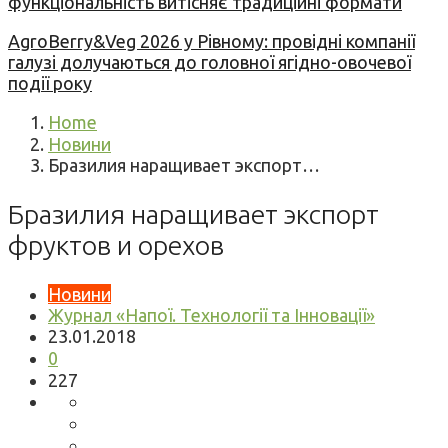
функціональність витісняє традиційні формати
AgroBerry&Veg 2026 у Рівному: провідні компанії
галузі долучаються до головної ягідно-овочевої
події року
Home
Новини
Бразилия наращивает экспорт…
Бразилия наращивает экспорт
фруктов и орехов
Новини
Журнал «Напої. Технології та Інновації»
23.01.2018
0
227