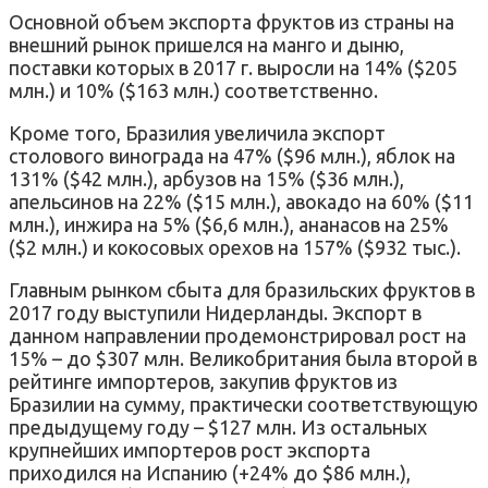
Основной объем экспорта фруктов из страны на
внешний рынок пришелся на манго и дыню,
поставки которых в 2017 г. выросли на 14% ($205
млн.) и 10% ($163 млн.) соответственно.
Кроме того, Бразилия увеличила экспорт
столового винограда на 47% ($96 млн.), яблок на
131% ($42 млн.), арбузов на 15% ($36 млн.),
апельсинов на 22% ($15 млн.), авокадо на 60% ($11
млн.), инжира на 5% ($6,6 млн.), ананасов на 25%
($2 млн.) и кокосовых орехов на 157% ($932 тыс.).
Главным рынком сбыта для бразильских фруктов в
2017 году выступили Нидерланды. Экспорт в
данном направлении продемонстрировал рост на
15% – до $307 млн. Великобритания была второй в
рейтинге импортеров, закупив фруктов из
Бразилии на сумму, практически соответствующую
предыдущему году – $127 млн. Из остальных
крупнейших импортеров рост экспорта
приходился на Испанию (+24% до $86 млн.),