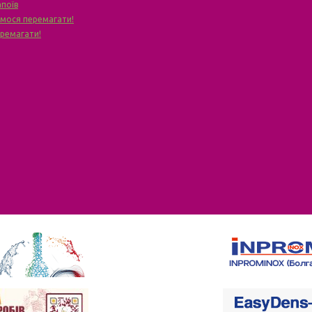
апоїв
чимося перемагати!
еремагати!