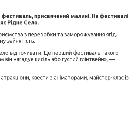
 фестиваль, присвячений малині. На фестивалі
яє Рідне Село.
приємства з переробки та заморожування ягід.
у зайнятість.
село відпочивати. Це перший фестиваль такого
він нагадує кисіль або густий глінтвейн», —
и атракціони, квести з аніматорами, майстер-клас із