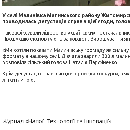
У селі Малинівка Малинського району Житомирсь
проводилась дегустація страв з цієї ягоди, гол
Так зафіксували лідерство українських постачальни
Продукцію експортують за кордон. Вирощування ягі
«Ми хотіли показати Малинівську громаду як сильну
формату в нашому селі. Дівчата зварили 300 л малин
розповіла сільський голова Наталія Парфіненко.
Крім дегустації страв з ягоди, провели конкурси, в я
ліпки глиною.
Журнал «Напої. Технології та Інновації»