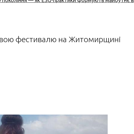
вого покоління — як ESG-практики формують майбутнє
равою фестивалю на Житомирщині