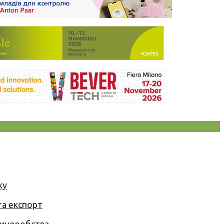
ку
та експорт