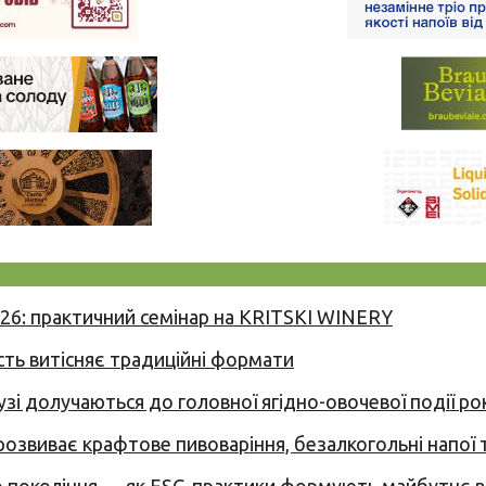
026: практичний семінар на KRITSKI WINERY
сть витісняє традиційні формати
узі долучаються до головної ягідно-овочевої події ро
 розвиває крафтове пивоваріння, безалкогольні напої 