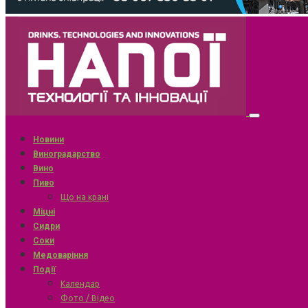
Новини
Виноградарство
Вино
Пиво
Що на крані
Міцні
Сидри
Соки
Медоваріння
Події
Календар
Фото / Відео