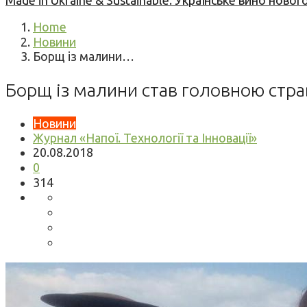
Made in Ukraine & Sustainable: Українське вино но
Home
Новини
Борщ із малини…
Борщ із малини став головною ст
Новини
Журнал «Напої. Технології та Інновації»
20.08.2018
0
314