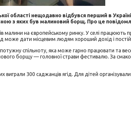
кої області нещодавно відбувся перший в Україні
овною з яких був малиновий борщ. Про це повідомл
ків малини на європейському ринку. У селі працюють 
д може дати місцевим людям хороший дохід і постійн
 потужну спільноту, яка може гарно працювати та ве
ового борщу — головної страви фестивалю. За смаком 
ких виграли 300 саджанців ягід. Для дітей організувал