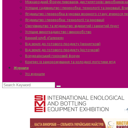
Міжнародний Форум пивоварів, дистиляторів і виробників н
Успішне садівництво і переробка: технології та інновації. В
Ягідництво і переробка в умовах воєнного стану: вчимося п
Ягідництво і переробка: технології та інновації
Овочівництво та ягідництво: відкритий і закритий ґрунт
Успішне виноградарство і виноробство
Винний клуб «Галерея»
Від землі до готового продукту (зерняткові)
Від землі до готового продукту (кісточкові)
Всеукраїнський горіховий форум
Конгрес із заморожування та холодної логістики ягід
Журнали
Усі журнали