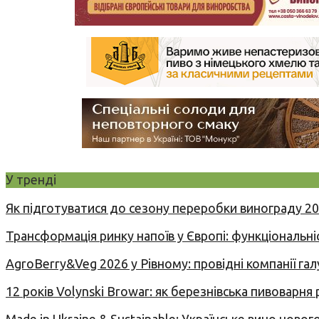
У тренді
Як підготуватися до сезону переробки винограду 2
Трансформація ринку напоїв у Європі: функціональні
AgroBerry&Veg 2026 у Рівному: провідні компанії гал
12 років Volynski Browar: як березнівська пивоварня