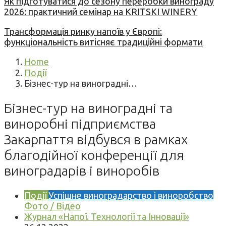
Як підготуватися до сезону переробки винограду
2026: практичний семінар на KRITSKI WINERY
Трансформація ринку напоїв у Європі:
функціональність витісняє традиційні формати
Home
Події
Бізнес-тур на виноградні…
Бізнес-тур на виноградні та
виноробні підприємства
Закарпаття відбувся в рамках
благодійної конференції для
виноградарів і виноробів
Події
Успішне виноградарство і виноробство
Фото / Відео
Журнал «Напої. Технології та Інновації»