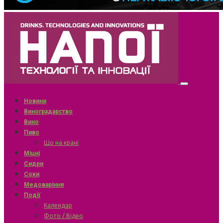
Новини
Виноградарство
Вино
Пиво
Що на крані
Міцні
Сидри
Соки
Медоваріння
Події
Календар
Фото / Відео