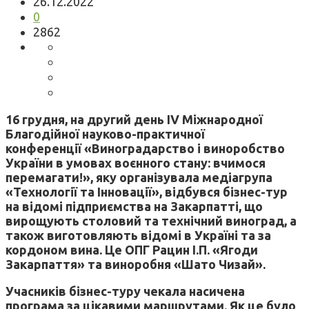
26.12.2022
0
2862
16 грудня, на другий день IV Міжнародної
Благодійної науково-практичної
конференції «Виноградарство і виноробство
України в умовах воєнного стану: вчимося
перемагати!», яку організувала медіагрупа
«Технології та Інновації», відбувся бізнес-тур
на відомі підприємства на Закарпатті, що
вирощують столовий та технічний виноград, а
також виготовляють відомі в Україні та за
кордоном вина. Це ОПГ Рацин І.П. «Ягоди
Закарпаття» та виноробня «Шато Чизай».
Учасників бізнес-туру чекала насичена
програма за цікавими маршрутами. Як це було