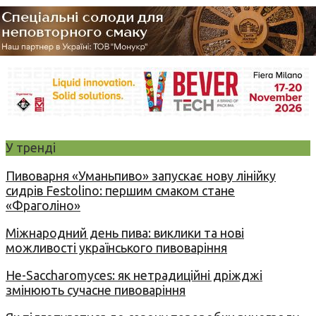
У тренді
Пивоварня «Уманьпиво» запускає нову лінійку
сидрів Festolino: першим смаком стане
«Фраголіно»
Міжнародний день пива: виклики та нові
можливості українського пивоваріння
Не-Saccharomyces: як нетрадиційні дріжджі
змінюють сучасне пивоваріння