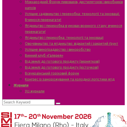
Міжнародний Форум пивоварів, дистиляторів і виробників
напоїв
Успішне садівництво і переробка: технології та інновації.
Вчимося перемагати!
Ягідництво і переробка в умовах воєнного стану: вчимося
перемагати!
Ягідництво і переробка: технології та інновації
Овочівництво та ягідництво: відкритий і закритий ґрунт
Успішне виноградарство і виноробство
Винний клуб «Галерея»
Від землі до готового продукту (зерняткові)
Від землі до готового продукту (кісточкові)
Всеукраїнський горіховий форум
Конгрес із заморожування та холодної логістики ягід
Журнали
Усі журнали