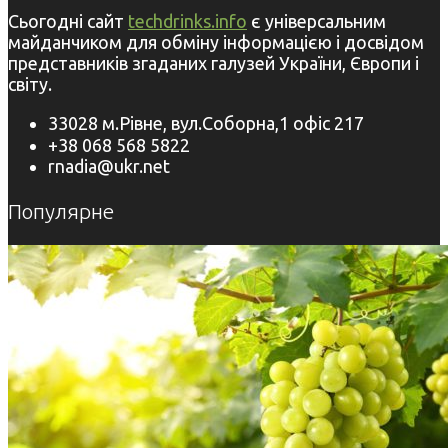
Сьогодні сайт
techdrinks.info
є універсальним
майданчиком для обміну інформацією і досвідом
представників згаданих галузей України, Європи і
світу.
33028 м.Рівне, вул.Соборна,1 офіс 217
+38 068 568 5822
rnadia@ukr.net
Популярне