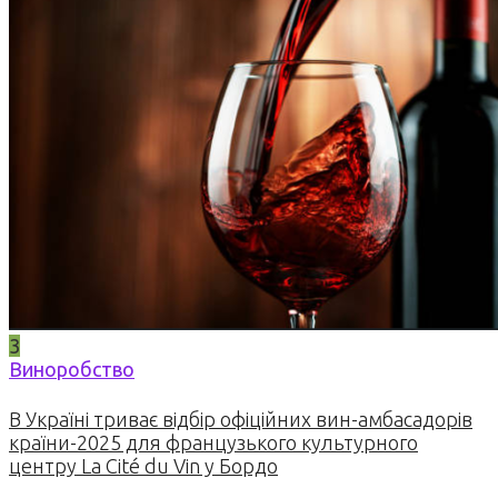
3
Виноробство
В Україні триває відбір офіційних вин-амбасадорів
країни-2025 для французького культурного
центру La Cité du Vin у Бордо