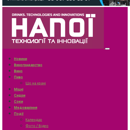
Новини
Виноградарство
Вино
Пиво
Що на крані
Міцні
Сидри
Соки
Медоваріння
Події
Календар
Фото / Відео