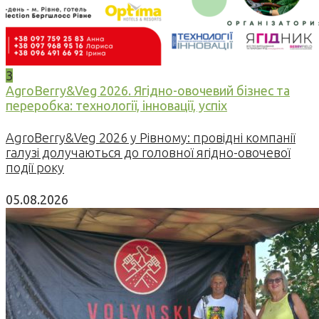
3
AgroBerry&Veg 2026. Ягідно-овочевий бізнес та
переробка: технології, інновації, успіх
AgroBerry&Veg 2026 у Рівному: провідні компанії
галузі долучаються до головної ягідно-овочевої
події року
05.08.2026