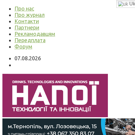
Uk
Про нас
Про журнал
Контакти
Партнери
Рекламодавцям
Передплата
Форум
07.08.2026