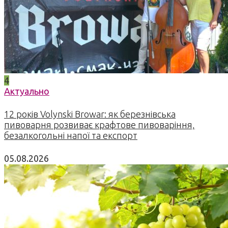
4
Актуально
12 років Volynski Browar: як березнівська
пивоварня розвиває крафтове пивоваріння,
безалкогольні напої та експорт
05.08.2026