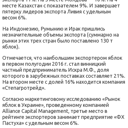
месте Казахстан с показателем 9%. И завершает
пятерку лидеров экспорта Ливия с удельным
весом 6%.
На Индонезию, Румынию и Ирак пришлись
незначительные объемы экспорта (суммарно на
рынки этих трех стран было поставлено 130 т
яблок).
Отмечается, что наибольшим экспортером яблок
в первом полугодии 2016 г. стал винницкий
частный предприниматель Искра М.Ф., доля
которого в зарубежных поставках составляет 21%.
На втором месте с долей 16% находится компания
«Степагротрейд».
Согласно маркетинговому исследованию «Рынок
яблок в Украине», проведенному компанией
Alliance Capital Management, третье место в
рейтинге экспортеров занимает предприятие «ФХ
Пастуха» с удельным весом 6%.