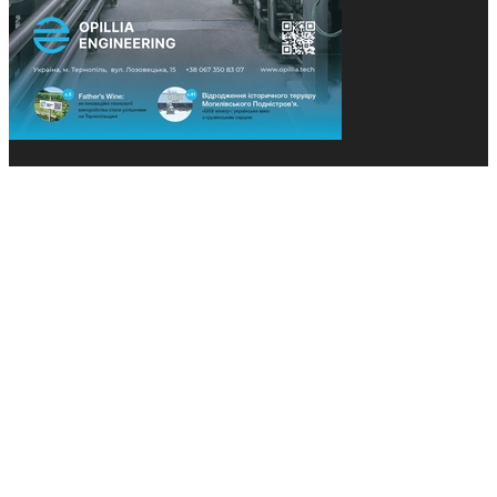
© 2013-2026 Засновники: Конєва К.В., Ящук Н.І.
Назва, концепція та дизайн проєктів медіагрупи
«Технології та Інновації» охороняється Законом
«Про авторське право». Редакція не відповідає за
тексти рекламних оголошень. Думка редакції
може не збігатися з точками зору авторів
публікацій. Передрук – з письмового дозволу
авторів проєкту.