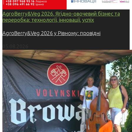
AgroBerry&Veg 2026. Ягідно-овочевий бізнес та
переробка: технології, інновації, успіх
AgroBerry&Veg 2026 у Рівному: провідні
05.08.2026