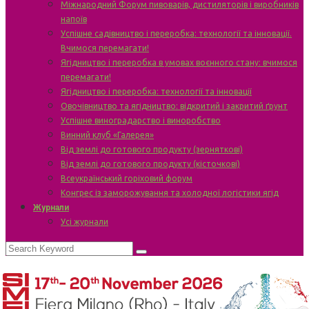
Міжнародний Форум пивоварів, дистиляторів і виробників
напоїв
Успішне садівництво і переробка: технології та інновації.
Вчимося перемагати!
Ягідництво і переробка в умовах воєнного стану: вчимося
перемагати!
Ягідництво і переробка: технології та інновації
Овочівництво та ягідництво: відкритий і закритий ґрунт
Успішне виноградарство і виноробство
Винний клуб «Галерея»
Від землі до готового продукту (зерняткові)
Від землі до готового продукту (кісточкові)
Всеукраїнський горіховий форум
Конгрес із заморожування та холодної логістики ягід
Журнали
Усі журнали