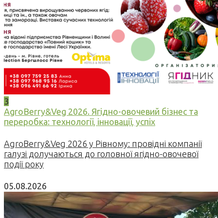
3
AgroBerry&Veg 2026. Ягідно-овочевий бізнес та
переробка: технології, інновації, успіх
AgroBerry&Veg 2026 у Рівному: провідні компанії
галузі долучаються до головної ягідно-овочевої
події року
05.08.2026