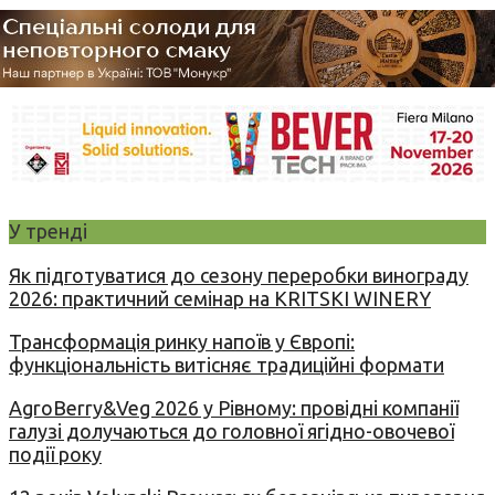
У тренді
Як підготуватися до сезону переробки винограду
2026: практичний семінар на KRITSKI WINERY
Трансформація ринку напоїв у Європі:
функціональність витісняє традиційні формати
AgroBerry&Veg 2026 у Рівному: провідні компанії
галузі долучаються до головної ягідно-овочевої
події року