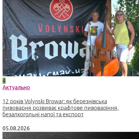
4
Актуально
12 років Volynski Browar: як березнівська
пивоварня розвиває крафтове пивоваріння,
безалкогольні напої та експорт
05.08.2026