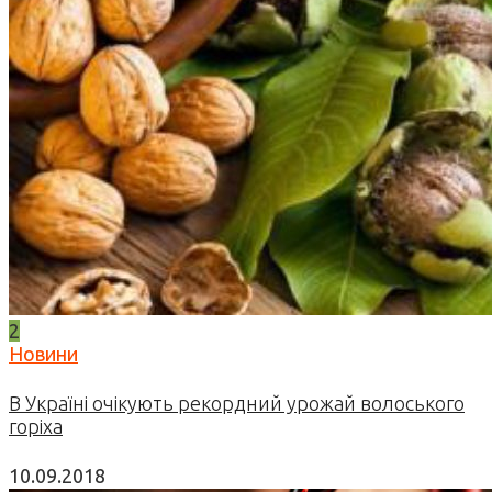
2
Новини
В Україні очікують рекордний урожай волоського
горіха
10.09.2018