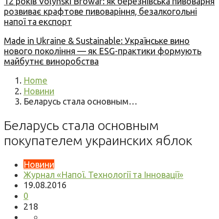
12 років Volynski Browar: як березнівська пивоварня
розвиває крафтове пивоваріння, безалкогольні
напої та експорт
Made in Ukraine & Sustainable: Українське вино
нового покоління — як ESG-практики формують
майбутнє виноробства
Home
Новини
Беларусь стала основным…
Беларусь стала основным
покупателем украинских яблок
Новини
Журнал «Напої. Технології та Інновації»
19.08.2016
0
218