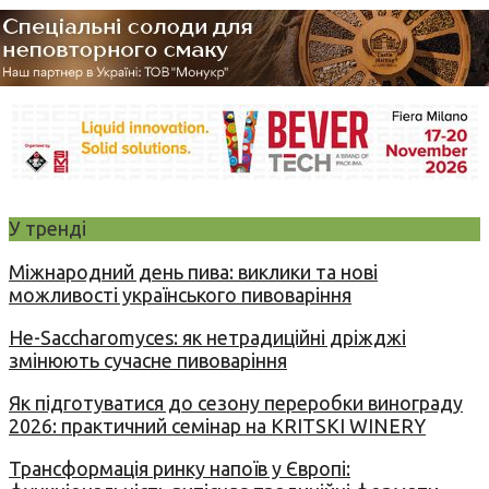
У тренді
Міжнародний день пива: виклики та нові
можливості українського пивоваріння
Не-Saccharomyces: як нетрадиційні дріжджі
змінюють сучасне пивоваріння
Як підготуватися до сезону переробки винограду
2026: практичний семінар на KRITSKI WINERY
Трансформація ринку напоїв у Європі: