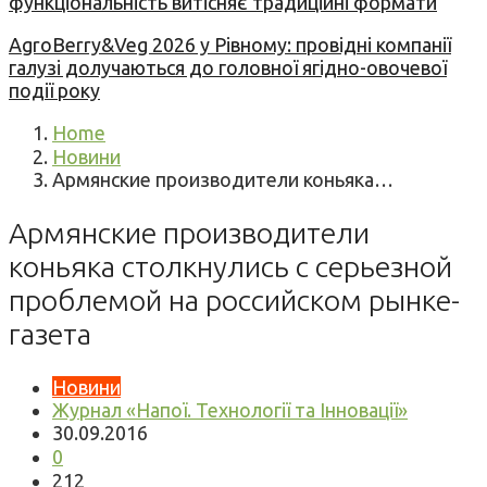
функціональність витісняє традиційні формати
AgroBerry&Veg 2026 у Рівному: провідні компанії
галузі долучаються до головної ягідно-овочевої
події року
Home
Новини
Армянские производители коньяка…
Армянские производители
коньяка столкнулись с серьезной
проблемой на российском рынке-
газета
Новини
Журнал «Напої. Технології та Інновації»
30.09.2016
0
212