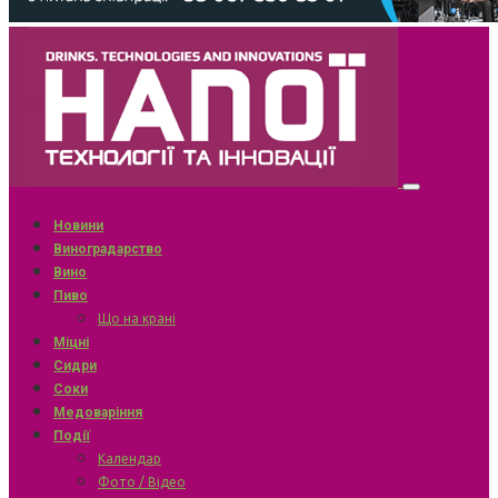
Новини
Виноградарство
Вино
Пиво
Що на крані
Міцні
Сидри
Соки
Медоваріння
Події
Календар
Фото / Відео