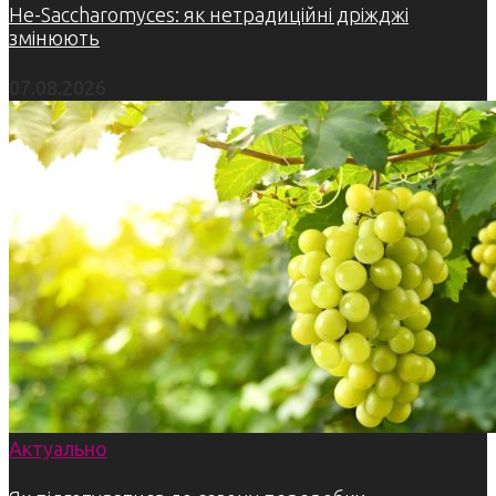
Не-Saccharomyces: як нетрадиційні дріжджі
змінюють
07.08.2026
Актуально