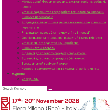
Міжнародний Форум пивоварів, дистиляторів і виробників
напоїв
Успішне садівництво і переробка: технології та інновації.
Вчимося перемагати!
Ягідництво і переробка в умовах воєнного стану: вчимося
перемагати!
Ягідництво і переробка: технології та інновації
Овочівництво та ягідництво: відкритий і закритий ґрунт
Успішне виноградарство і виноробство
Винний клуб «Галерея»
Від землі до готового продукту (зерняткові)
Від землі до готового продукту (кісточкові)
Всеукраїнський горіховий форум
Конгрес із заморожування та холодної логістики ягід
Журнали
Усі журнали