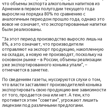
что объемы экспорта алкогольных напитков из
Армении в первом полугодии текущего года
выросли на порядка 80% по сравнению с
аналогичным периодом прошло года, однако это
вовсе не означает, что экспортированные напитки
были реализованы.
“За этот период производство выросло лишь на
8%, а это означает, что производители
отправляют на экспорт продукцию, накопленную
на складах, а новую не производят, поскольку на
основном рынке – в России, объемы реализации
уже экспортированного коньяка упали”, –
отмечается в заметке.
По сведениям газеты, муссируются слухи о том,
что власти заставляют производителей коньяка
экспортировать свою продукцию вне зависимости
от того, продается она или нет. А тем, кто
противится этим “советам”, угрожают лишить
лицензии под различными предлогами.