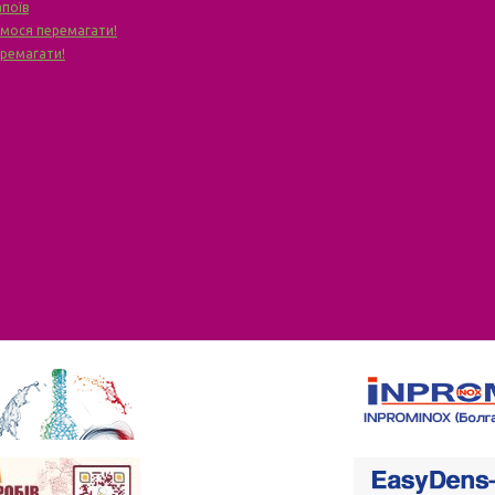
апоїв
чимося перемагати!
еремагати!