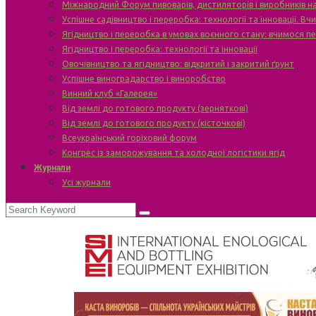
Міжнародний Форум пивоварів, дистиляторів і виробників н
Успішне садівництво і переробка: технології та інновації. В
Ягідництво і переробка в умовах воєнного стану: вчимося п
Ягідництво і переробка: технології та інновації
Овочівництво та ягідництво: відкритий і закритий ґрунт
Успішне виноградарство і виноробство
Винний клуб «Галерея»
Від землі до готового продукту (зерняткові)
Від землі до готового продукту (кісточкові)
Всеукраїнський горіховий форум
Конгрес із заморожування та холодної логістики ягід
Журнали
Усі журнали