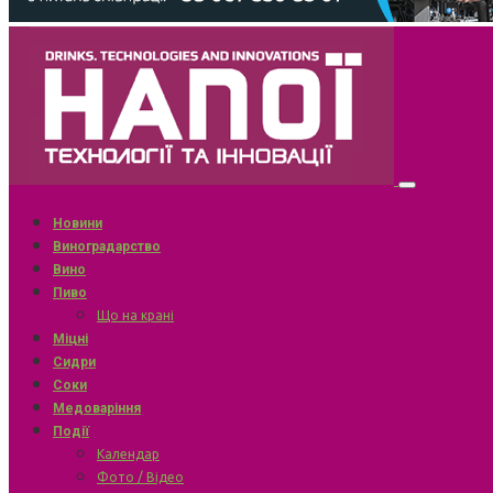
Новини
Виноградарство
Вино
Пиво
Що на крані
Міцні
Сидри
Соки
Медоваріння
Події
Календар
Фото / Відео