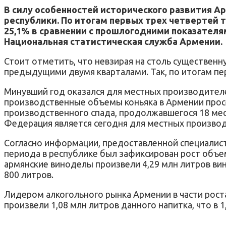
В силу особенностей исторического развития А
республики. По итогам первых трех четвертей 
25,1% в сравнении с прошлогодними показателя
Национальная статистическая служба Армении.
Стоит отметить, что невзирая на столь существенн
предыдущими двумя кварталами. Так, по итогам перв
Минувший год оказался для местных производителе
производственные объемы коньяка в Армении просе
производственного спада, продолжавшегося 18 мес
Федерация является сегодня для местных произво
Согласно информации, предоставленной специалис
периода в республике был зафиксирован рост объем
армянские виноделы произвели 4,29 млн литров ви
800 литров.
Лидером алкогольного рынка Армении в части рост
произвели 1,08 млн литров данного напитка, что в 