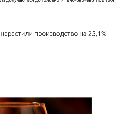
узі долучаються до головної ягідно-овочевої події ро
нарастили производство на 25,1%