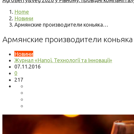
AgroBerry&Veg 2026 у Рівному: провідні компанії гал
Home
Новини
Армянские производители коньяка…
Армянские производители коньяка 
Новини
Журнал «Напої. Технології та Інновації»
07.11.2016
0
217