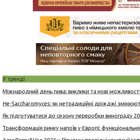
У тренді
Міжнародний день пива: виклики та нові можливості
Не-Saccharomyces: як нетрадиційні дріжджі змінюют
Як підготуватися до сезону переробки винограду 2
Трансформація ринку напоїв у Європі: функціональні