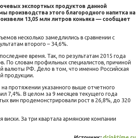
лючевых экспортных продуктов данной
мы производства этого благородного напитка на
роизвели 13,05 млн литров коньяка — сообщает
ъемов несколько замедлились в сравнении с
ультатам второго – 34,6%.
оследнее время. Так, по результатам 2015 года
ов. По словам профильных специалистов, причиной
й валюты РФ. Дело в том, что именно Российская
й продукции.
 на протяжении указанного выше отчетного
л 7,4%. В целом за 9 месяцев текущего года
тых вин продемонстрировали рост в 26,8%, до 320
виски. За три квартала армянские компании
Источник:
drinktime.ru