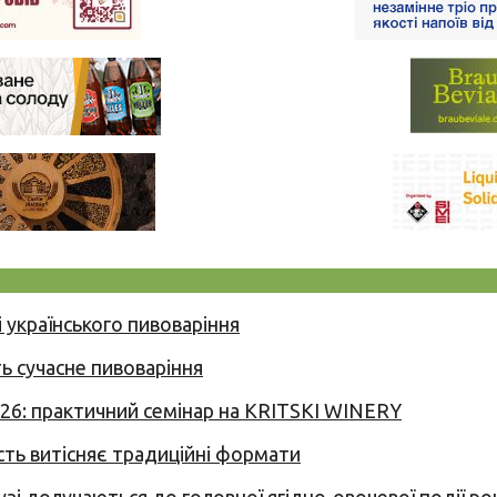
 українського пивоваріння
ь сучасне пивоваріння
026: практичний семінар на KRITSKI WINERY
сть витісняє традиційні формати