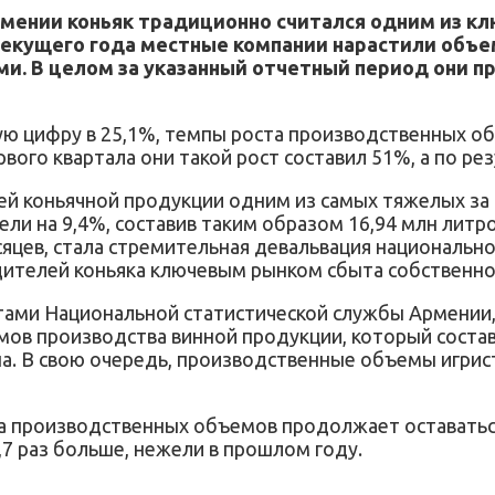
рмении коньяк традиционно считался одним из к
текущего года местные компании нарастили объе
ми. В целом за указанный отчетный период они п
ую цифру в 25,1%, темпы роста производственных об
ого квартала они такой рост составил 51%, а по рез
й коньячной продукции одним из самых тяжелых за п
ли на 9,4%, составив таким образом 16,94 млн литр
яцев, стала стремительная девальвация национально
дителей коньяка ключевым рынком сбыта собственно
тами Национальной статистической службы Армении,
ов производства винной продукции, который состави
на. В свою очередь, производственные объемы игрис
а производственных объемов продолжает оставаться 
1,7 раз больше, нежели в прошлом году.