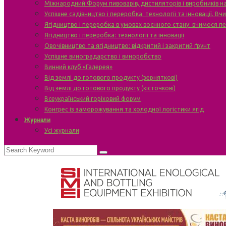
Міжнародний Форум пивоварів, дистиляторів і виробників н
Успішне садівництво і переробка: технології та інновації. В
Ягідництво і переробка в умовах воєнного стану: вчимося п
Ягідництво і переробка: технології та інновації
Овочівництво та ягідництво: відкритий і закритий ґрунт
Успішне виноградарство і виноробство
Винний клуб «Галерея»
Від землі до готового продукту (зерняткові)
Від землі до готового продукту (кісточкові)
Всеукраїнський горіховий форум
Конгрес із заморожування та холодної логістики ягід
Журнали
Усі журнали