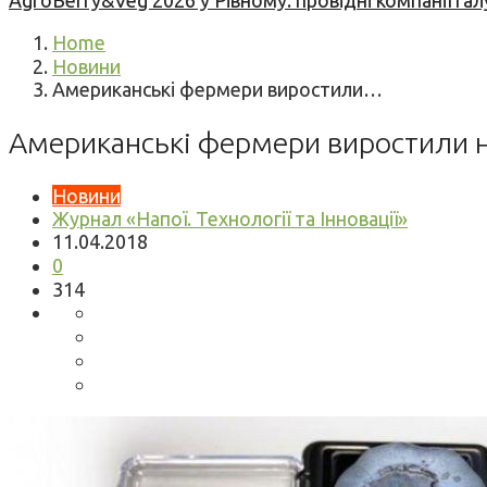
AgroBerry&Veg 2026 у Рівному: провідні компанії гал
Home
Новини
Американські фермери виростили…
Американські фермери виростили на
Новини
Журнал «Напої. Технології та Інновації»
11.04.2018
0
314