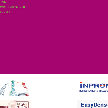
апоїв
чимося перемагати!
еремагати!