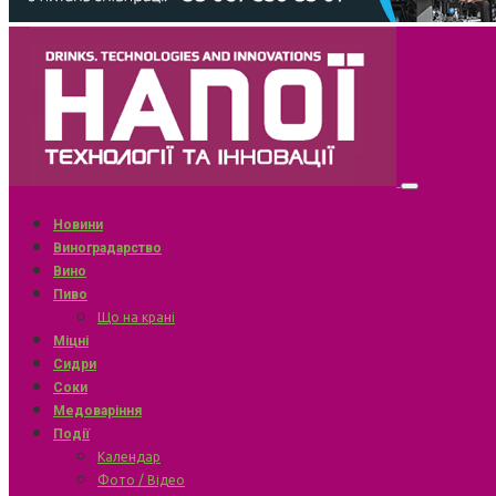
Новини
Виноградарство
Вино
Пиво
Що на крані
Міцні
Сидри
Соки
Медоваріння
Події
Календар
Фото / Відео