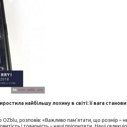
иростила найбільшу лохину в світі: її вага станов
 OZblu, розповів: «Важливо пам’ятати, що розмір – н
овитість і товарність – наші пріоритети. Наші селекц