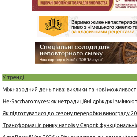
У тренді
Міжнародний день пива: виклики та нові можливості
Не-Saccharomyces: як нетрадиційні дріжджі змінюют
Як підготуватися до сезону переробки винограду 2
Трансформація ринку напоїв у Європі: функціональні