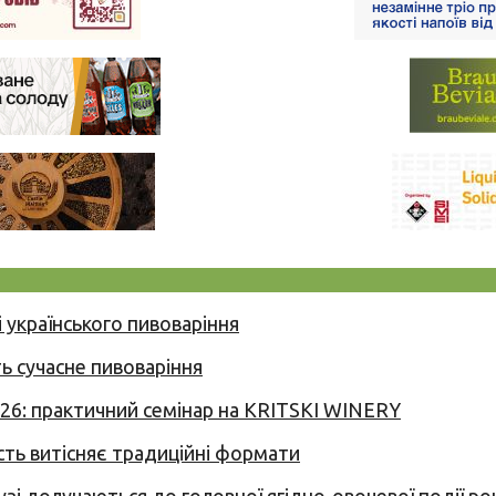
 українського пивоваріння
ь сучасне пивоваріння
026: практичний семінар на KRITSKI WINERY
сть витісняє традиційні формати