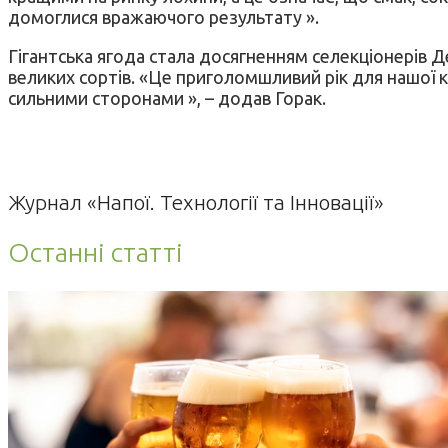
домоглися вражаючого результату ».
Гігантська ягода стала досягненням селекціонерів Де
великих сортів. «Це приголомшливий рік для нашої к
сильними сторонами », – додав Горак.
Журнал «Напої. Технології та Інновації»
Останні статті