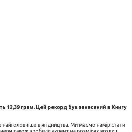
ить 12,39 грам. Цей рекорд був занесений в Книгу
е найголовніше в ягідництва. Ми маємо намір стати
іонери також зробили акцент на розмірах ягоди і