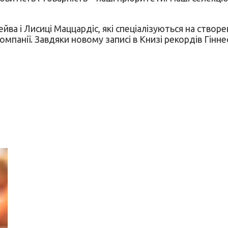
йва і Лисиці Маццардіс, які спеціалізуються на створ
омпанії. Завдяки новому записі в Книзі рекордів Гін