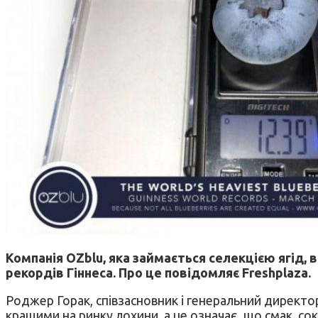
Компанія OZblu, яка займається селекцією ягід, в
рекордів Гіннеса. Про це повідомляє Freshplaza.
Роджер Горак, співзасновник і генеральний директор
кращими на ринку лохини, а це означає, що смак, сок