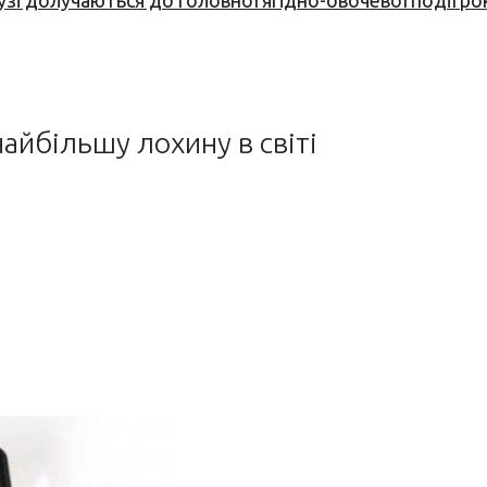
узі долучаються до головної ягідно-овочевої події ро
йбільшу лохину в світі