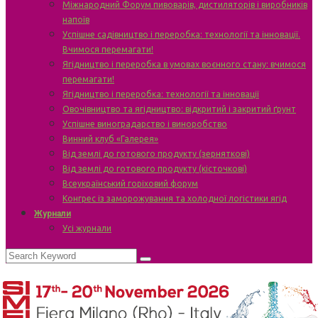
Міжнародний Форум пивоварів, дистиляторів і виробників
напоїв
Успішне садівництво і переробка: технології та інновації.
Вчимося перемагати!
Ягідництво і переробка в умовах воєнного стану: вчимося
перемагати!
Ягідництво і переробка: технології та інновації
Овочівництво та ягідництво: відкритий і закритий ґрунт
Успішне виноградарство і виноробство
Винний клуб «Галерея»
Від землі до готового продукту (зерняткові)
Від землі до готового продукту (кісточкові)
Всеукраїнський горіховий форум
Конгрес із заморожування та холодної логістики ягід
Журнали
Усі журнали