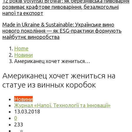
12 років Volynski Browar: як березнівська пивоварня
розвиває крафтове пивоваріння, безалкогольні
напої та експорт
Made in Ukraine & Sustainable: Українське вино
нового покоління — як ESG-практики формують
майбутнє виноробства
Home
Новини
Американец хочет жениться…
Американец хочет жениться на
статуе из винных коробок
Новини
Журнал «Напої. Технології та Інновації»
13.03.2018
0
233