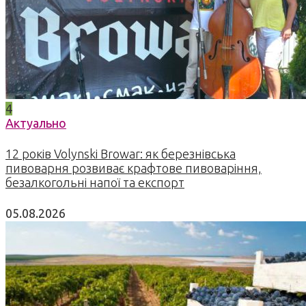
4
Актуально
12 років Volynski Browar: як березнівська
пивоварня розвиває крафтове пивоваріння,
безалкогольні напої та експорт
05.08.2026