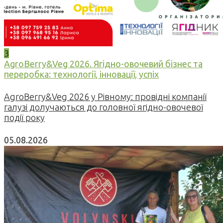
3
AgroBerry&Veg 2026. Ягідно-овочевий бізнес та
переробка: технології, інновації, успіх
AgroBerry&Veg 2026 у Рівному: провідні компанії
галузі долучаються до головної ягідно-овочевої
події року
05.08.2026