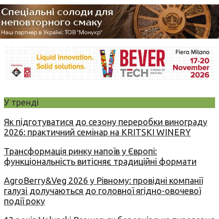
У тренді
Як підготуватися до сезону переробки винограду
2026: практичний семінар на KRITSKI WINERY
Трансформація ринку напоїв у Європі:
функціональність витісняє традиційні формати
AgroBerry&Veg 2026 у Рівному: провідні компанії
галузі долучаються до головної ягідно-овочевої
події року