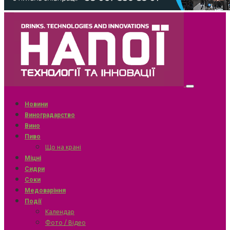
Новини
Виноградарство
Вино
Пиво
Що на крані
Міцні
Сидри
Соки
Медоваріння
Події
Календар
Фото / Відео