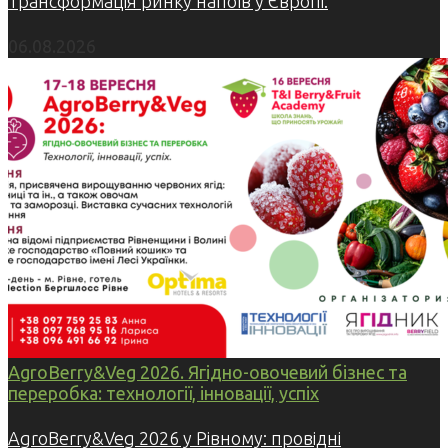
Трансформація ринку напоїв у Європі:
06.08.2026
AgroBerry&Veg 2026. Ягідно-овочевий бізнес та
переробка: технології, інновації, успіх
AgroBerry&Veg 2026 у Рівному: провідні