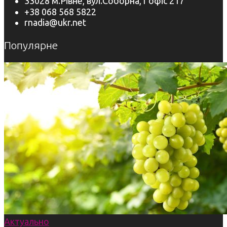
33028 м.Рівне, вул.Соборна,1 офіс 217
+38 068 568 5822
rnadia@ukr.net
Популярне
Актуально