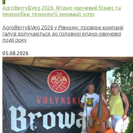
3
AgroBerry&Veg 2026. Ягідно-овочевий бізнес та
переробка: технології, інновації, успіх
AgroBerry&Veg 2026 у Рівному: провідні компанії
галузі долучаються до головної ягідно-овочевої
події року
05.08.2026