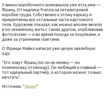
У винно-коробочного компаньона уже есть имя —
Франц. От надписи Franzia на пятилитровой
коробке-груди. Собственно к этому каркасу и
прикреплены все остальные части картонного
тела. Художник показал, как можно вполне весело
и по-семейному жить с таким другом, опубликовав
фотосессию — и во время похода за покупками, и
даже за утренними газетами.
О Франце Майкл написал уже целую хвалебную
оду:
“Его зовут Франц (но он не немец — он
понемножку отовсюду). Он любящий и славный —
тот идеальный партнёр, о котором можно только
мечтать”.
Источник: “
Акциз
“