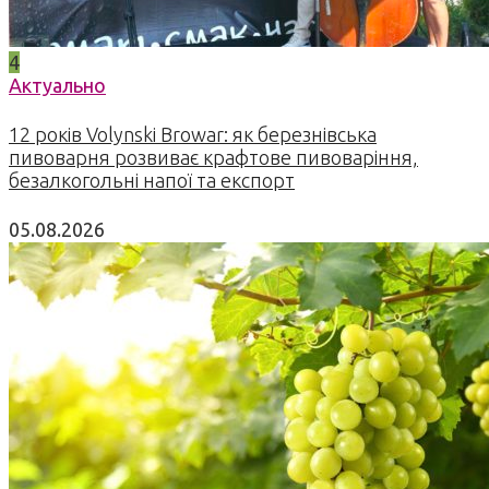
4
Актуально
12 років Volynski Browar: як березнівська
пивоварня розвиває крафтове пивоваріння,
безалкогольні напої та експорт
05.08.2026