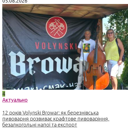
05.08.2026
4
Актуально
12 років Volynski Browar: як березнівська
пивоварня розвиває крафтове пивоваріння,
безалкогольні напої та експорт