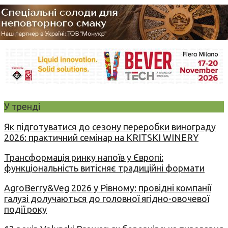
У тренді
Як підготуватися до сезону переробки винограду
2026: практичний семінар на KRITSKI WINERY
Трансформація ринку напоїв у Європі:
функціональність витісняє традиційні формати
AgroBerry&Veg 2026 у Рівному: провідні компанії
галузі долучаються до головної ягідно-овочевої
події року