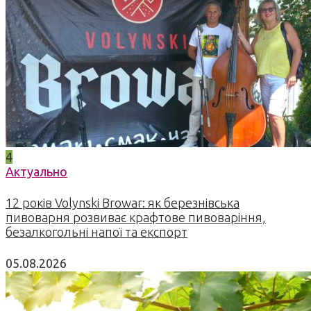
4
Актуально
12 років Volynski Browar: як березнівська
пивоварня розвиває крафтове пивоваріння,
безалкогольні напої та експорт
05.08.2026