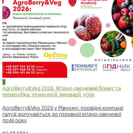
3
AgroBerry&Veg 2026. Ягідно-овочевий бізнес та
переробка: технології, інновації, успіх
AgroBerry&Veg 2026 у Рівному: провідні компанії
галузі долучаються до головної ягідно-овочевої
події року