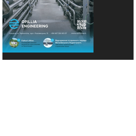
© 2013-2026 Засновники: Конєва К.В., Ящук Н.І.
Назва, концепція та дизайн проєктів медіагрупи
«Технології та Інновації» охороняється Законом
«Про авторське право». Редакція не відповідає за
тексти рекламних оголошень. Думка редакції
може не збігатися з точками зору авторів
публікацій. Передрук – з письмового дозволу
авторів проєкту.