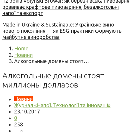
12 років Volynski Browar: як березнівська пивоварня
розвиває крафтове пивоваріння, безалкогольні
напої та експорт
Made in Ukraine & Sustainable: Українське вино
нового покоління — як ESG-практики формують
майбутнє виноробства
Home
Новини
Алкогольные домены стоят…
Алкогольные домены стоят
миллионы долларов
Новини
Журнал «Напої. Технології та Інновації»
23.10.2017
0
258