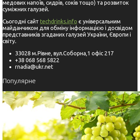
медових напоїв, сидрів, соків тощо) та розвиток
суміжних галузей.
Сьогодні сайт
techdrinks.info
є універсальним
майданчиком для обміну інформацією і досвідом
представників згаданих галузей України, Європи і
світу.
33028 м.Рівне, вул.Соборна,1 офіс 217
+38 068 568 5822
rnadia@ukr.net
Популярне