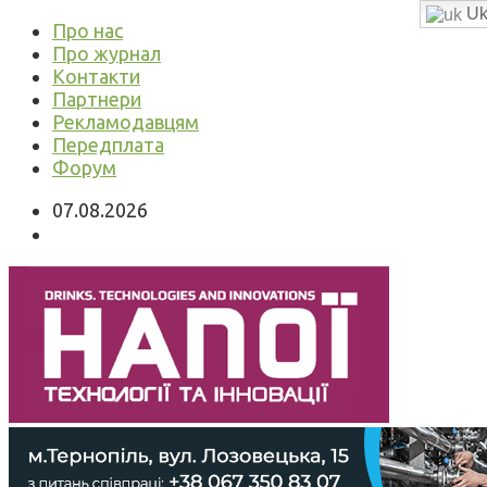
Uk
Про нас
Про журнал
Контакти
Партнери
Рекламодавцям
Передплата
Форум
07.08.2026