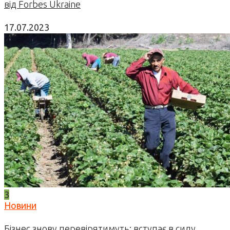
від Forbes Ukraine
17.07.2023
3
Новини
Бізнес знову перевірятимуть: вступає в силу