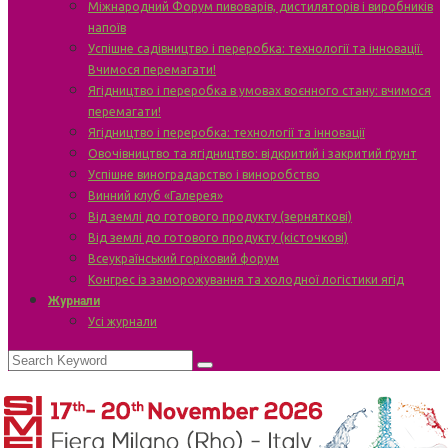
Міжнародний Форум пивоварів, дистиляторів і виробників
напоїв
Успішне садівництво і переробка: технології та інновації.
Вчимося перемагати!
Ягідництво і переробка в умовах воєнного стану: вчимося
перемагати!
Ягідництво і переробка: технології та інновації
Овочівництво та ягідництво: відкритий і закритий ґрунт
Успішне виноградарство і виноробство
Винний клуб «Галерея»
Від землі до готового продукту (зерняткові)
Від землі до готового продукту (кісточкові)
Всеукраїнський горіховий форум
Конгрес із заморожування та холодної логістики ягід
Журнали
Усі журнали