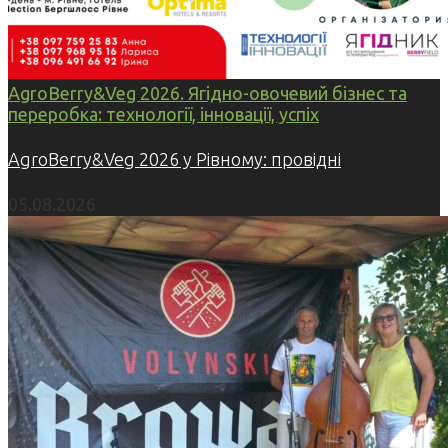
AgroBerry&Veg 2026. Ягідно-овочевий бізнес та
переробка: технології, інновації, успіх
AgroBerry&Veg 2026 у Рівному: провідні
05.08.2026