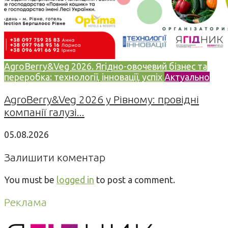
AgroBerry&Veg 2026. Ягідно-овочевий бізнес та
переробка: технології, інновації, успіх
Актуально
AgroBerry&Veg 2026 у Рівному: провідні
компанії галузі...
05.08.2026
Залишити коментар
You must be
logged in
to post a comment.
Реклама