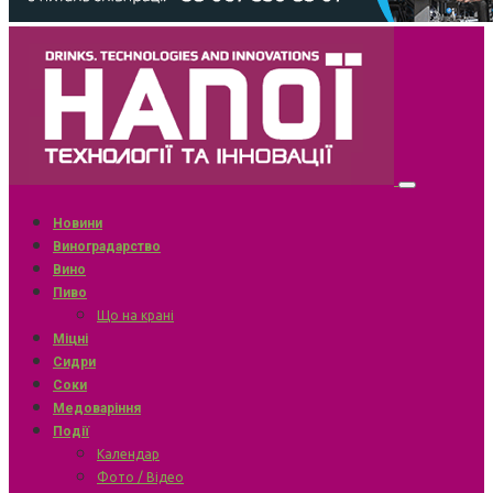
Новини
Виноградарство
Вино
Пиво
Що на крані
Міцні
Сидри
Соки
Медоваріння
Події
Календар
Фото / Відео