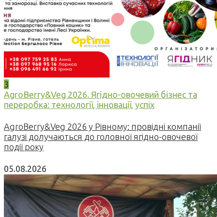
3
AgroBerry&Veg 2026. Ягідно-овочевий бізнес та
переробка: технології, інновації, успіх
AgroBerry&Veg 2026 у Рівному: провідні компанії
галузі долучаються до головної ягідно-овочевої
події року
05.08.2026