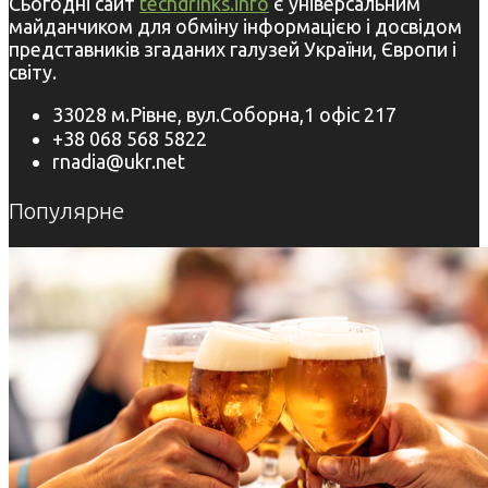
Сьогодні сайт
techdrinks.info
є універсальним
майданчиком для обміну інформацією і досвідом
представників згаданих галузей України, Європи і
світу.
33028 м.Рівне, вул.Соборна,1 офіс 217
+38 068 568 5822
rnadia@ukr.net
Популярне