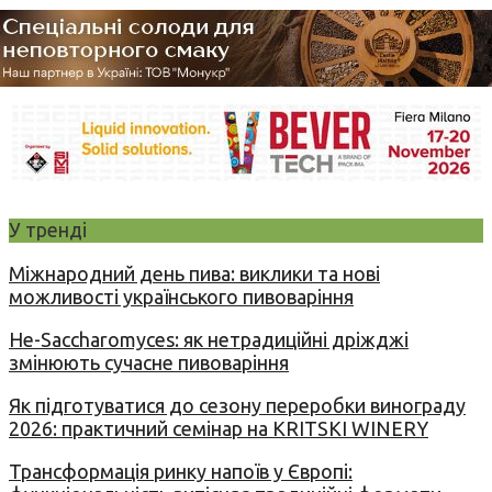
У тренді
Міжнародний день пива: виклики та нові
можливості українського пивоваріння
Не-Saccharomyces: як нетрадиційні дріжджі
змінюють сучасне пивоваріння
Як підготуватися до сезону переробки винограду
2026: практичний семінар на KRITSKI WINERY
Трансформація ринку напоїв у Європі: