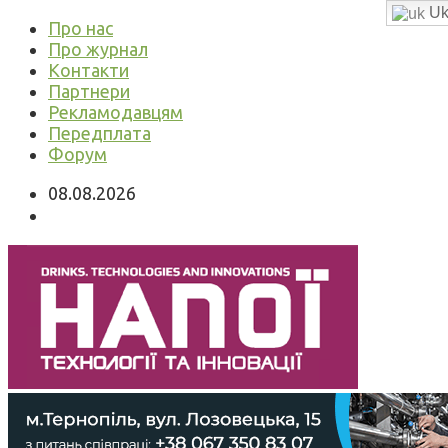
Uk
Про нас
Про журнал
Контакти
Партнери
Рекламодавцям
Передплата
Форум
08.08.2026