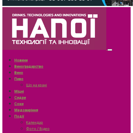
Новини
Виноградарство
Вино
Пиво
Що на крані
Міцні
Сидри
Соки
Медоваріння
Події
Календар
Фото / Відео