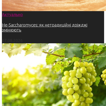
Актуально
Не-Saccharomyces: як нетрадиційні дріжджі
змінюють
07.08.2026