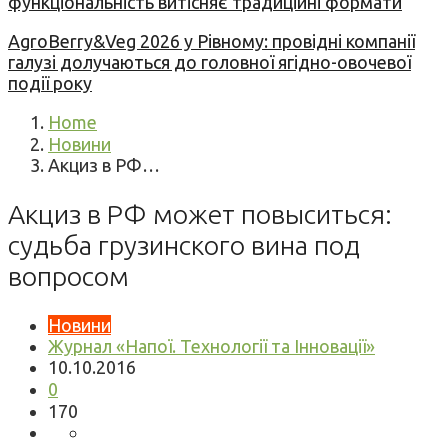
функціональність витісняє традиційні формати
AgroBerry&Veg 2026 у Рівному: провідні компанії
галузі долучаються до головної ягідно-овочевої
події року
Home
Новини
Акциз в РФ…
Акциз в РФ может повыситься:
судьба грузинского вина под
вопросом
Новини
Журнал «Напої. Технології та Інновації»
10.10.2016
0
170