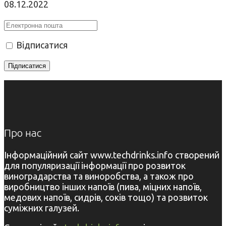
08.12.2022
Відписатися
Про нас
Інформаційний сайт www.techdrinks.info створений
для популяризації інформації про розвиток
виноградарства та виноробства, а також про
виробництво інших напоїв (пива, міцних напоїв,
медових напоїв, сидрів, соків тощо) та розвиток
суміжних галузей.