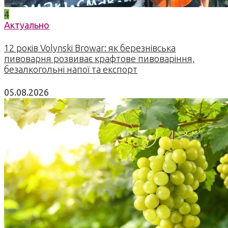
4
Актуально
12 років Volynski Browar: як березнівська
пивоварня розвиває крафтове пивоваріння,
безалкогольні напої та експорт
05.08.2026