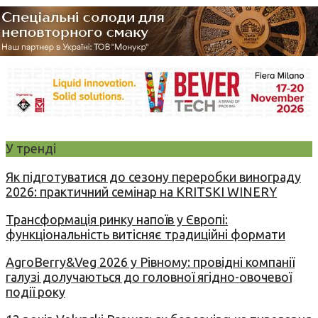
У тренді
Як підготуватися до сезону переробки винограду
2026: практичний семінар на KRITSKI WINERY
Трансформація ринку напоїв у Європі:
функціональність витісняє традиційні формати
AgroBerry&Veg 2026 у Рівному: провідні компанії
галузі долучаються до головної ягідно-овочевої
події року