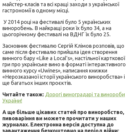
майстер-класів та всі кращі заходи з української
гастрономії в одному місці.
У 2014 році на фестивалі було 5 українських
виноробень. В найкращі роки їх було 34, а на
цьогорічному фестивалі на ВДНГ їх було 25.
Засновник фестивалю Сергій Клімов розповів, що
саме після фестивалю прийшла ідея створення
винного бару «Like a Local’s», настільної карткової
гри про українське вино в форматі інтерактивного
винного курсу «Uwines», написання книжки
«Нерозказаної історії українського виноробства» і
ще багатьох інших проєктів.
Читайте також:
Дорогі виноградарі та винороби
України!
А ще більше цікавих статей про виноробство,
пивоваріння ви можете прочитати у наших
журналах. Електронна версія доступна до
завантаження безкоштовно на період війни: