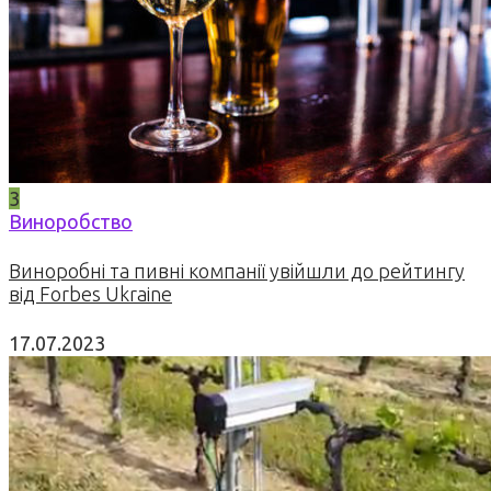
3
Виноробство
Виноробні та пивні компанії увійшли до рейтингу
від Forbes Ukraine
17.07.2023