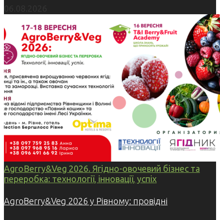
06.08.2026
AgroBerry&Veg 2026. Ягідно-овочевий бізнес та
переробка: технології, інновації, успіх
AgroBerry&Veg 2026 у Рівному: провідні