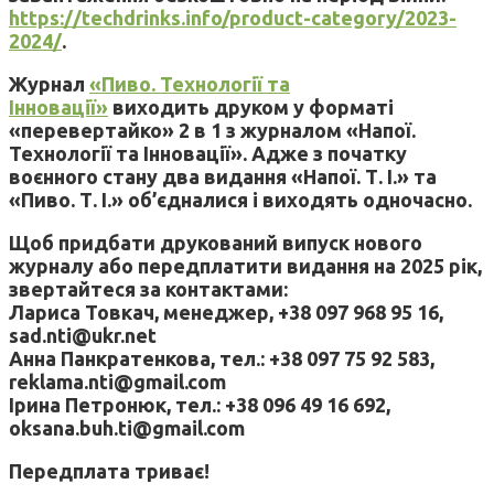
https://techdrinks.info/product-category/2023-
2024/
.
Журнал
«Пиво. Технології та
Інновації»
виходить друком у форматі
«перевертайко» 2 в 1 з журналом «Напої.
Технології та Інновації». Адже з початку
воєнного стану два видання «Напої. Т. І.» та
«Пиво. Т. І.» об’єдналися і виходять одночасно.
Щоб придбати друкований випуск нового
журналу або передплатити видання на 2025 рік,
звертайтеся за контактами:
Лариса Товкач, менеджер, +38 097 968 95 16,
sad.nti@ukr.net
Анна Панкратенкова, тел.: +38 097 75 92 583,
reklama.nti@gmail.com
Ірина Петронюк, тел.: +38 096 49 16 692,
oksana.buh.ti@gmail.com
Передплата триває!