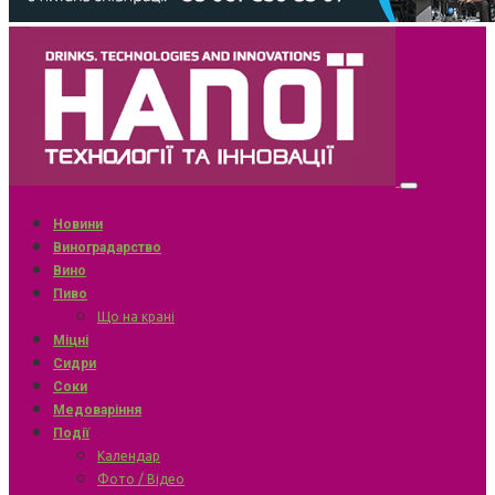
Новини
Виноградарство
Вино
Пиво
Що на крані
Міцні
Сидри
Соки
Медоваріння
Події
Календар
Фото / Відео