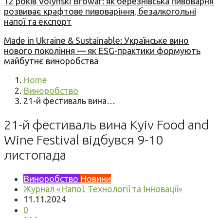
12 років Volynski Browar: як березнівська пивоварня
розвиває крафтове пивоваріння, безалкогольні
напої та експорт
Made in Ukraine & Sustainable: Українське вино
нового покоління — як ESG-практики формують
майбутнє виноробства
Home
Виноробство
21-й фестиваль вина…
21-й фестиваль вина Kyiv Food and
Wine Festival відбувся 9-10
листопада
Виноробство
Новини
Журнал «Напої. Технології та Інновації»
11.11.2024
0