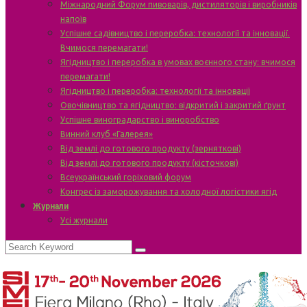
Міжнародний Форум пивоварів, дистиляторів і виробників
напоїв
Успішне садівництво і переробка: технології та інновації.
Вчимося перемагати!
Ягідництво і переробка в умовах воєнного стану: вчимося
перемагати!
Ягідництво і переробка: технології та інновації
Овочівництво та ягідництво: відкритий і закритий ґрунт
Успішне виноградарство і виноробство
Винний клуб «Галерея»
Від землі до готового продукту (зерняткові)
Від землі до готового продукту (кісточкові)
Всеукраїнський горіховий форум
Конгрес із заморожування та холодної логістики ягід
Журнали
Усі журнали