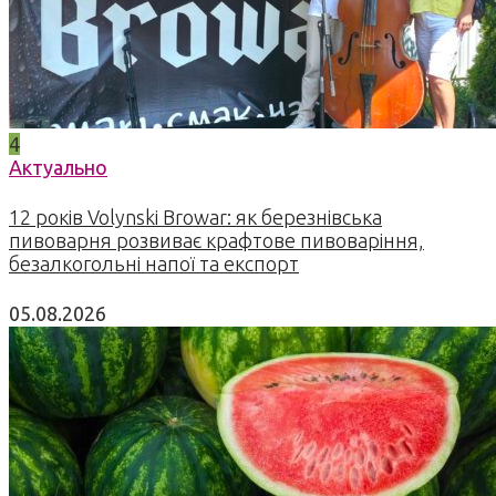
4
Актуально
12 років Volynski Browar: як березнівська
пивоварня розвиває крафтове пивоваріння,
безалкогольні напої та експорт
05.08.2026