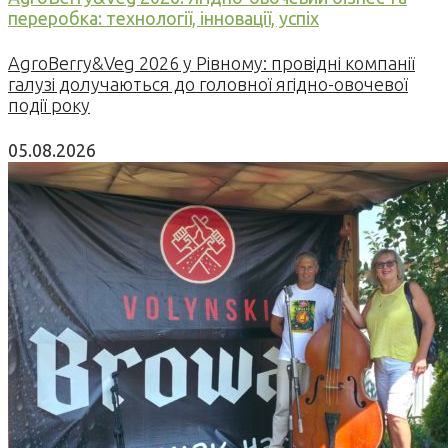
переробка: технології, інновації, успіх
AgroBerry&Veg 2026 у Рівному: провідні компанії
галузі долучаються до головної ягідно-овочевої
події року
05.08.2026