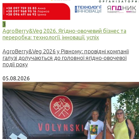
3
AgroBerry&Veg 2026. Ягідно-овочевий бізнес та
переробка: технології, інновації, успіх
AgroBerry&Veg 2026 у Рівному: провідні компанії
галузі долучаються до головної ягідно-овочевої
події року
05.08.2026