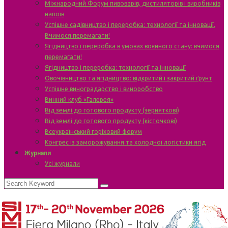
Міжнародний Форум пивоварів, дистиляторів і виробників
напоїв
Успішне садівництво і переробка: технології та інновації.
Вчимося перемагати!
Ягідництво і переробка в умовах воєнного стану: вчимося
перемагати!
Ягідництво і переробка: технології та інновації
Овочівництво та ягідництво: відкритий і закритий ґрунт
Успішне виноградарство і виноробство
Винний клуб «Галерея»
Від землі до готового продукту (зерняткові)
Від землі до готового продукту (кісточкові)
Всеукраїнський горіховий форум
Конгрес із заморожування та холодної логістики ягід
Журнали
Усі журнали