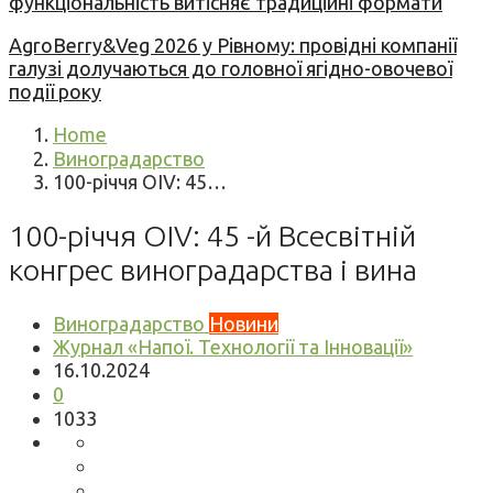
функціональність витісняє традиційні формати
AgroBerry&Veg 2026 у Рівному: провідні компанії
галузі долучаються до головної ягідно-овочевої
події року
Home
Виноградарство
100-річчя OIV: 45…
100-річчя OIV: 45 -й Всесвітній
конгрес виноградарства і вина
Виноградарство
Новини
Журнал «Напої. Технології та Інновації»
16.10.2024
0
1033