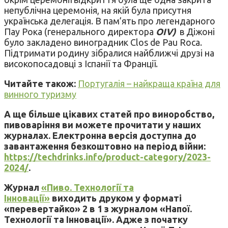
непублічна церемонія, на якій була присутня
українська делегація. В пам’ять про легендарного
Пау Рока (генерального директора
OIV)
в Діжоні
було закладено виноградник Clos de Pau Roca.
Підтримати родину зібралися найближчі друзі на
високопосадовці з Іспанії та Франції.
Читайте також:
Португалія – найкраща країна для
винного туризму
А ще більше цікавих статей про виноробство,
пивоваріння ви можете прочитати у наших
журналах. Електронна версія доступна до
завантаження безкоштовно на період війни:
https://techdrinks.info/product-category/2023-
2024/
.
Журнал
«Пиво. Технології та
Інновації»
виходить друком у форматі
«перевертайко» 2 в 1 з журналом «Напої.
Технології та Інновації». Адже з початку