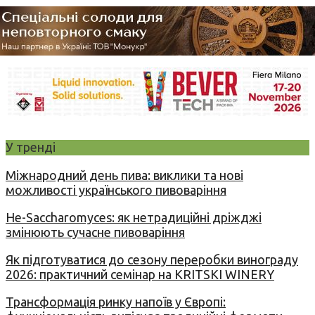
У тренді
Міжнародний день пива: виклики та нові
можливості українського пивоваріння
Не-Saccharomyces: як нетрадиційні дріжджі
змінюють сучасне пивоваріння
Як підготуватися до сезону переробки винограду
2026: практичний семінар на KRITSKI WINERY
Трансформація ринку напоїв у Європі: