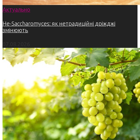
Актуально
Не-Saccharomyces: як нетрадиційні дріжджі
змінюють
07.08.2026