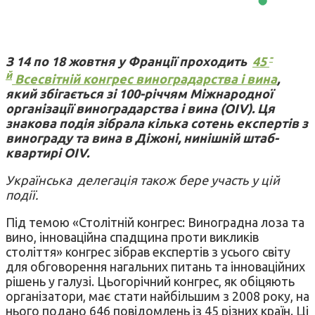
-
З 14 по 18 жовтня у Франції проходить
45
й
Всесвітній конгрес виноградарства і вина
,
який збігається зі 100-річчям Міжнародної
організації виноградарства і вина (OIV). Ця
знакова подія зібрала кілька сотень експертів з
винограду та вина в Діжоні, нинішній штаб-
квартирі OIV.
Українська делегація також бере участь у цій
події.
Під темою «Столітній конгрес: Виноградна лоза та
вино, інноваційна спадщина проти викликів
століття» конгрес зібрав експертів з усього світу
для обговорення нагальних питань та інноваційних
рішень у галузі. Цьогорічний конгрес, як обіцяють
організатори, має стати найбільшим з 2008 року, на
нього подано 646 повідомлень із 45 різних країн. Ці