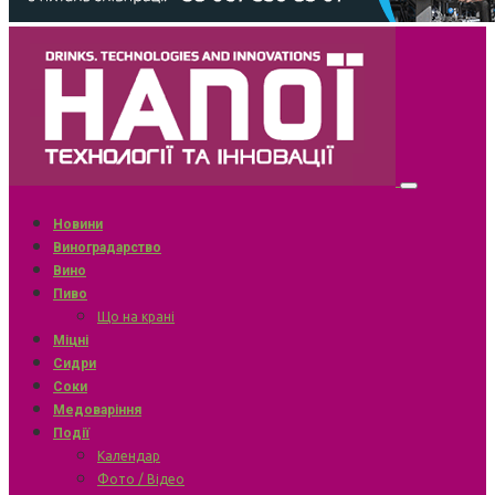
Новини
Виноградарство
Вино
Пиво
Що на крані
Міцні
Сидри
Соки
Медоваріння
Події
Календар
Фото / Відео