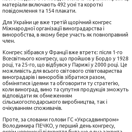
матеріали включають 492 усні та короткі
повідомлення та 154 плакати.
Для України це вже третій щорічний конгрес
Міжнародної організації виноградарства і
виноробства, в якому бере участь як повноправний
член.
Конгрес зібрався у Франції вже втретє: після 1-го
Всесвітнього конгресу, що пройшов у Бордо у 1928
році, та 25-го, що відбувся у Парижі у 2000 році. Це
можливість для всього світового співтовариства
виноградарів і виноробів зібратися разом,
обмінятися ідеями та обговорити ту стратегію,
коли виноград, вино та супутня продукція зможуть
відповідати як обмеженням
сільськогосподарського виробництва, так і
очікуванням споживачів.
Проте, за словами голови ГС «Укрсадвинпром»
Володимира ПЕЧКО, у перший день конгресу,
окрім церемонії відкриття була ще одна закрита